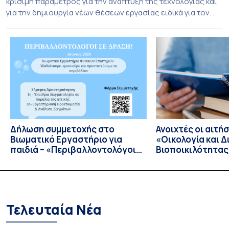
κρίσιμη παράμετρος για την ανάπτυξη της τεχνολογίας και
για την δημιουργία νέων θέσεων εργασίας ειδικά για τον
τομέα της Αεροδιαστημικής. Το τμήμα Αεροδιαστημικής
Επιστήμης & Τεχνολογίας Εθνικού και Καποδιστριακού
Πανεπιστημίου Αθηνών καινοτομεί και εγκαινιάζει μία νέα
εποχή στην συνεργασία με την Ελληνική βιομηχανία
Διαστημικής με την προσφορά […]
Δήλωση συμμετοχής στο
Ανοιχτές οι αιτήσ
Bιωματικό Eργαστήριο για
«Οικολογία και Δ
παιδιά – «Περιβαλλοντολόγοι
Βιοποικιλότητας
σε Δράση»
Έτος 2026–2027
Τελευταία Νέα