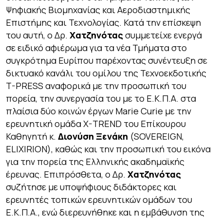
Ψηφιακής Βιομηχανίας και Αεροδιαστημικής
Επιστήμης και Τεχνολογίας. Κατά την επίσκεψη
του αυτή, ο Δρ.
Χατζηνότας
συμμετείχε ενεργά
σε ειδικό αφιέρωμα για τα νέα Τμήματα στο
συγκρότημα Ευρίπου παρέχοντας συνέντευξη σε
δικτυακό κανάλι του ομίλου της Τεχνοεκδοτικής
T-PRESS αναφορικά με την προσωπική του
πορεία, την συνεργασία του με το Ε.Κ.Π.Α. στα
πλαίσια δύο κοινών έργων Marie Curie με την
ερευνητική ομάδα X-TREND του Επίκουρου
Καθηγητή κ.
Διονύση Ξενάκη
(SOVEREIGN,
ELIXIRION), καθώς και την προσωπική του εικόνα
για την πορεία της Ελληνικής ακαδημαϊκής
έρευνας. Επιπρόσθετα, ο Δρ.
Χατζηνότας
συζήτησε με υποψήφιους διδάκτορες και
ερευνητές τοπικών ερευνητικών ομάδων του
Ε.Κ.Π.Α., ενώ διερευνήθηκε και η εμβάθυνση της