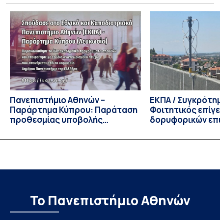
Τμήματος Οικονομικών Επιστημών και του Τμήματος
Διοίκησης Επιχειρήσεων και Οργανισμών τον Σεπτέμβριο
του 2026, ο Κοσμήτορας της Σχολής Οικονομικών και
Πολιτικών Επιστημών, Καθηγητής Νικόλαος Ηρειώτης, και ο
Πρόεδρος του Τμήματος […]
Πανεπιστήμιο Αθηνών –
ΕΚΠΑ / Συγκρότη
Παράρτημα Κύπρου: Παράταση
Φοιτητικός επίγ
προθεσμίας υποβολής
δορυφορικών επι
εκδήλωσης ενδιαφέροντος
λειτουργία!
υποψηφίων
Το Πανεπιστήμιο Αθηνών