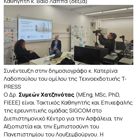
Καθηγητή κ. Βαϊο Λάππα (δεξιά)
Συνέντευξη στην δημοσιογράφο κ. Κατερίνα
Λαδοπούλου του ομίλου της Τεχνοεκδοτικής T-
PRESS
Ο Δρ.
Συμεών Χατζηνότας
(MEng, MSc, PhD,
FIEEE) είναι Τακτικός Καθηγητής και Επικεφαλής
της ερευνητικής ομάδας SIGCOM στο
Διεπιστημονικό Κέντρο για την Ασφάλεια, την
Αξιοπιστία και την Εμπιστοσύνη του
Πανεπιστημίου του Λουξεμβούργου. Η