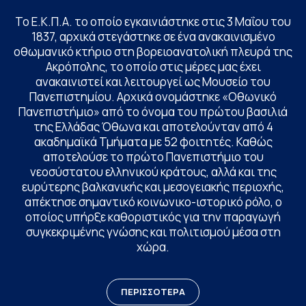
Το Ε.Κ.Π.Α. το οποίο εγκαινιάστηκε στις 3 Μαΐου του
1837, αρχικά στεγάστηκε σε ένα ανακαινισμένο
οθωμανικό κτήριο στη βορειοανατολική πλευρά της
Ακρόπολης, το οποίο στις μέρες μας έχει
ανακαινιστεί και λειτουργεί ως Μουσείο του
Πανεπιστημίου. Αρχικά ονομάστηκε «Οθωνικό
Πανεπιστήμιο» από το όνομα του πρώτου βασιλιά
της Ελλάδας Όθωνα και αποτελούνταν από 4
ακαδημαϊκά Τμήματα με 52 φοιτητές. Καθώς
αποτελούσε το πρώτο Πανεπιστήμιο του
νεοσύστατου ελληνικού κράτους, αλλά και της
ευρύτερης βαλκανικής και μεσογειακής περιοχής,
απέκτησε σημαντικό κοινωνικο-ιστορικό ρόλο, ο
οποίος υπήρξε καθοριστικός για την παραγωγή
συγκεκριμένης γνώσης και πολιτισμού μέσα στη
χώρα.
ΠΕΡΙΣΣΟΤΕΡΑ