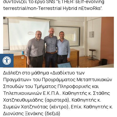
συντονίζει το έργο SNS “ETHER: sElf-evolving
terrestrial/non-Terrestrial Hybrid nEtwoRks”.
Ανοίξτε τη γραμμή εργαλείων
Διάλεξη στο μάθημα «Διαδίκτυο των
Πραγμάτων» του Προγράμματος Μεταπτυχιακών
Σπουδών του Τμήματος Πληροφορικής και
Τηλεπικοινωνιών Ε.Κ.Π.Α.. Καθηγητής κ. Στάθης
Χατζηευθυμιάδης (αριστερά), Καθηγητής κ.
Συμεών Χατζηνότας (κέντρο), Επίκ. Καθηγητής κ.
Διονύσης Ξενάκης (δεξιά)