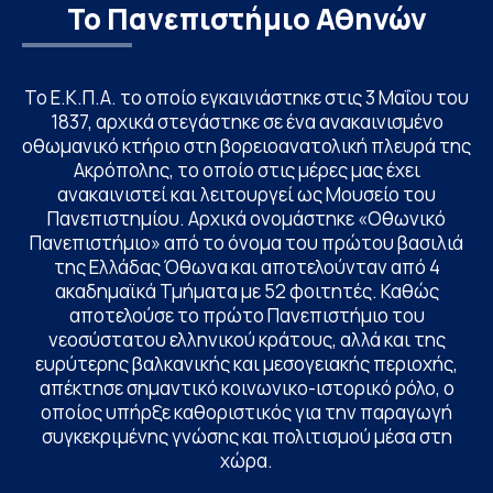
Το Πανεπιστήμιο Αθηνών
Το Ε.Κ.Π.Α. το οποίο εγκαινιάστηκε στις 3 Μαΐου του
1837, αρχικά στεγάστηκε σε ένα ανακαινισμένο
οθωμανικό κτήριο στη βορειοανατολική πλευρά της
Ακρόπολης, το οποίο στις μέρες μας έχει
ανακαινιστεί και λειτουργεί ως Μουσείο του
Πανεπιστημίου. Αρχικά ονομάστηκε «Οθωνικό
Πανεπιστήμιο» από το όνομα του πρώτου βασιλιά
της Ελλάδας Όθωνα και αποτελούνταν από 4
ακαδημαϊκά Τμήματα με 52 φοιτητές. Καθώς
αποτελούσε το πρώτο Πανεπιστήμιο του
νεοσύστατου ελληνικού κράτους, αλλά και της
ευρύτερης βαλκανικής και μεσογειακής περιοχής,
απέκτησε σημαντικό κοινωνικο-ιστορικό ρόλο, ο
οποίος υπήρξε καθοριστικός για την παραγωγή
συγκεκριμένης γνώσης και πολιτισμού μέσα στη
χώρα.