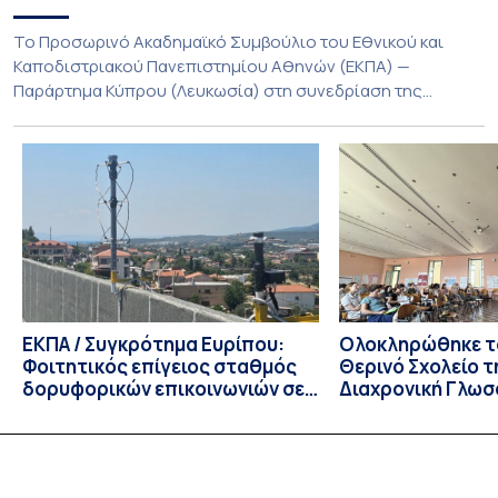
Το Προσωρινό Ακαδημαϊκό Συμβούλιο του Εθνικού και
Καποδιστριακού Πανεπιστημίου Αθηνών (ΕΚΠΑ) —
Παράρτημα Κύπρου (Λευκωσία) στη συνεδρίαση της
Πέμπτης 23 Ιουλίου 2026, αποφασίζει ομόφωνα την
παράταση της προθεσμίας υποβολής εκδήλωσης
ενδιαφέροντος για την φοίτηση σε Προγράμματα Σπουδών,
Τμημάτων του Πανεπιστημίου μας στο Παράρτημα Κύπρου
για το ακαδημαϊκό έτος 2026-2027, έως τη Δευτέρα 31
Αυγούστου 2026. […]
ΕΚΠΑ / Συγκρότημα Ευρίπου:
Ολοκληρώθηκε το
Φοιτητικός επίγειος σταθμός
Θερινό Σχολείο τ
δορυφορικών επικοινωνιών σε
Διαχρονική Γλωσ
λειτουργία!
CIVIS BIP Course
Linguistics in th
με συντονισμό τ