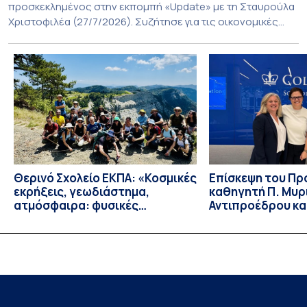
προσκεκλημένος στην εκπομπή «Update» με τη Σταυρούλα
Χριστοφιλέα (27/7/2026). Συζήτησε για τις οικονομικές
συνέπειες στην ενέργεια για την Ελλάδα και, γενικότερα, την
Ευρώπη από τις εξελίξεις στον πόλεμο ΗΠΑ – Ιράν, καθώς
και για τη διακύμανση των τιμών στα καύσιμα. Για να δείτε τη
συνέντευξη, πατήστε εδώ.
Θερινό Σχολείο ΕΚΠΑ: «Κοσμικές
Eπίσκεψη του Π
εκρήξεις, γεωδιάστημα,
καθηγητή Π. Μυρ
ατμόσφαιρα: φυσικές
Αντιπροέδρου κα
ιδιότητες, σύζευξη και
Καϊτελίδου του 
βιολογικές επιδράσεις»
Νοσηλευτικής το
Johns Hopkins Un
Columbia Univers