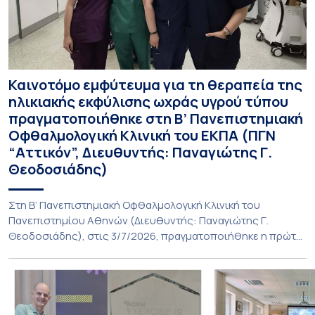
Καινοτόμο εμφύτευμα για τη θεραπεία της
ηλικιακής εκφύλισης ωχράς υγρού τύπου
πραγματοποιήθηκε στη Β’ Πανεπιστημιακή
Οφθαλμολογική Κλινική του ΕΚΠΑ (ΠΓΝ
“Αττικόν”, Διευθυντής: Παναγιώτης Γ.
Θεοδοσιάδης)
Στη Β’ Πανεπιστημιακή Οφθαλμολογική Κλινική του
Πανεπιστημίου Αθηνών (Διευθυντής: Παναγιώτης Γ.
Θεοδοσιάδης), στις 3/7/2026, πραγματοποιήθηκε η πρώτη
εμφύτευση του ενθέματος Susvimo (Port Delivery System,
PDS) στο πλαίσιο της διεθνούς κλινικής μελέτης Sightspire
σε ασθενή 82 ετών με ηλικιακή εκφύλιση ωχράς υγρού
τύπου. Το ένθεμα αυτό αποτελεί καινοτόμο θεραπεία για
ασθενείς με νεοαγγειακή ηλικιακή εκφύλιση ωχράς, […]