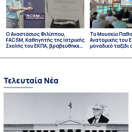
Ο Αναστάσιος Φιλίππου,
Το Μουσείο Παθο
FACSM, Καθηγητής της Ιατρικής
Ανατομικής του Ε
Σχολής του ΕΚΠΑ, βραβεύθηκε
μοναδικό ταξίδι 
με το “Exercise is Medicine”
και την εξέλιξη τ
Global Leadership Award 2026
Τελευταία Νέα