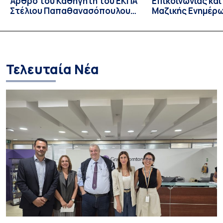
Άρθρο του Καθηγητή του ΕΚΠΑ
Επικοινωνίας κα
Στέλιου Παπαθανασόπουλου
Μαζικής Ενημέρ
στην εφημερίδα «ΤΑ ΝΕΑ»
Πανεπιστημίου Α
Καθηγήτρια Λίζα 
την απαγόρευση 
media σε ανηλίκ
Τελευταία Νέα