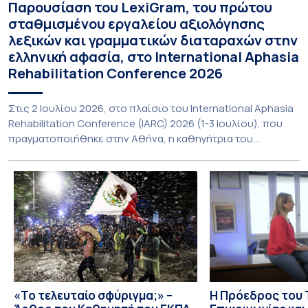
Παρουσίαση του LexiGram, του πρώτου
σταθμισμένου εργαλείου αξιολόγησης
λεξικών και γραμματικών διαταραχών στην
ελληνική αφασία, στο International Aphasia
Rehabilitation Conference 2026
Στις 2 Ιουλίου 2026, στο πλαίσιο του International Aphasia
Rehabilitation Conference (IARC) 2026 (1-3 Ιουλίου), που
πραγματοποιήθηκε στην Αθήνα, η καθηγήτρια του
Τμήματος Φιλολογίας του Εθνικού και Καποδιστριακού
Πανεπιστημίου Αθηνών, Σπυριδούλα Βαρλοκώστα,
παρουσίασε το LexiGram, ένα καινοτόμο, σταθμισμένο
εργαλείο αξιολόγησης των λεξικών και γραμματικών
διαταραχών σε ελληνόφωνους ασθενείς με αφασία. Η
αφασία είναι επίκτητη γλωσσική […]
«Το τελευταίο σφύριγμα;» –
Η Πρόεδρος του