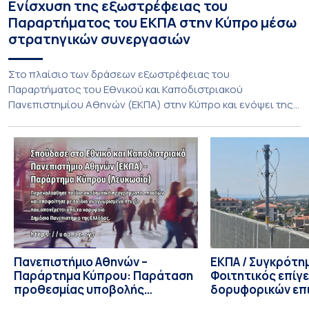
Ενίσχυση της εξωστρέφειας του
Παραρτήματος του ΕΚΠΑ στην Κύπρο μέσω
στρατηγικών συνεργασιών
Στο πλαίσιο των δράσεων εξωστρέφειας του
Παραρτήματος του Εθνικού και Καποδιστριακού
Πανεπιστημίου Αθηνών (ΕΚΠΑ) στην Κύπρο και ενόψει της
έναρξης των προπτυχιακών προγραμμάτων σπουδών του
Τμήματος Οικονομικών Επιστημών και του Τμήματος
Διοίκησης Επιχειρήσεων και Οργανισμών τον Σεπτέμβριο
του 2026, ο Κοσμήτορας της Σχολής Οικονομικών και
Πολιτικών Επιστημών, Καθηγητής Νικόλαος Ηρειώτης, και ο
Πρόεδρος του Τμήματος […]
Πανεπιστήμιο Αθηνών –
ΕΚΠΑ / Συγκρότη
Παράρτημα Κύπρου: Παράταση
Φοιτητικός επίγ
προθεσμίας υποβολής
δορυφορικών επι
εκδήλωσης ενδιαφέροντος
λειτουργία!