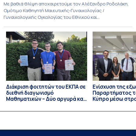
Με βαθιά θλίψη αποχαιρετούμε τον Αλέξανδρο Ροδολάκη,
Ομότιμο Καθηγητή Μαιευτικής‑Γυναικολογίας /
Γυναικολογικής Ογκολογίας του Εθνικού και
Καποδιστριακού Πανεπιστημίου Αθηνών και επί σειρά ετών
Διευθυντή της Α’ Μαιευτικής και Γυναικολογικής Κλινικής,
στο Νοσοκομείο «Αλεξάνδρα». Η διαδρομή του υπήρξε
συνεχής και ανοδική μέσα στην ίδια Κλινική, την οποία
υπηρέτησε από κάθε θέση: Επιμελητής Β’ Ε.Σ.Υ.
(1997‑2002), Επίκουρος […]
Διάκριση φοιτητών του ΕΚΠΑ σε
Ενίσχυση της εξ
διεθνή διαγωνισμό
Παραρτήματος τ
Μαθηματικών – Δύο αργυρά και
Κύπρο μέσω στρ
ένα χάλκινο μετάλλιο
συνεργασιών