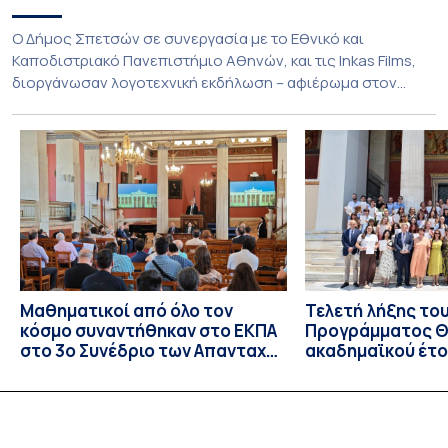
Ο Δήμος Σπετσών σε συνεργασία με το Εθνικό και
Καποδιστριακό Πανεπιστήμιο Αθηνών, και τις Inkas Films,
διοργάνωσαν λογοτεχνική εκδήλωση – αφιέρωμα στον
Τζων Φάουλς, τον σημαντικότερο Βρετανό πεζογράφο του
20ού αιώνα, με την προβολή του ντοκυμαντέρ «Η
επιστροφή του Μάγου». Η εκδήλωση διοργανώθηκε στο
πλαίσιο της συνεργασίας του Δήμου Σπετσών και του
Εθνικού και Καποδιστριακού […]
Μαθηματικοί από όλο τον
Τελετή λήξης το
κόσμο συναντήθηκαν στο ΕΚΠΑ
Προγράμματος Θ.
στο 3ο Συνέδριο των Απανταχού
ακαδημαϊκού έτο
Ελλήνων Μαθηματικών
και απονομής τω
Σπουδών στους 
και στις σπουδά