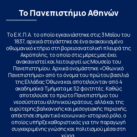
Το Πανεπιστήμιο Αθηνών
Το Ε.Κ.Π.Α. το οποίο εγκαινιάστηκε στις 3 Μαΐου του
1837, αρχικά στεγάστηκε σε ένα ανακαινισμένο
οθωμανικό κτήριο στη βορειοανατολική πλευρά της
Ακρόπολης, το οποίο στις μέρες μας έχει
ανακαινιστεί και λειτουργεί ως Μουσείο του
Πανεπιστημίου. Αρχικά ονομάστηκε «Οθωνικό
Πανεπιστήμιο» από το όνομα του πρώτου βασιλιά
της Ελλάδας Όθωνα και αποτελούνταν από 4
ακαδημαϊκά Τμήματα με 52 φοιτητές. Καθώς
αποτελούσε το πρώτο Πανεπιστήμιο του
νεοσύστατου ελληνικού κράτους, αλλά και της
ευρύτερης βαλκανικής και μεσογειακής περιοχής,
απέκτησε σημαντικό κοινωνικο-ιστορικό ρόλο, ο
οποίος υπήρξε καθοριστικός για την παραγωγή
συγκεκριμένης γνώσης και πολιτισμού μέσα στη
χώρα.