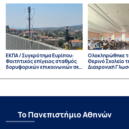
παράταση της προθεσμίας υποβολής εκδήλωσης
ενδιαφέροντος για την φοίτηση σε Προγράμματα Σπουδών,
Τμημάτων του Πανεπιστημίου μας στο Παράρτημα Κύπρου
για το ακαδημαϊκό έτος 2026-2027, έως τη Δευτέρα 31
Αυγούστου 2026. […]
ΕΚΠΑ / Συγκρότημα Ευρίπου:
Ολοκληρώθηκε το
Φοιτητικός επίγειος σταθμός
Θερινό Σχολείο τ
δορυφορικών επικοινωνιών σε
Διαχρονική Γλωσ
λειτουργία!
CIVIS BIP Course
Linguistics in th
με συντονισμό τ
Το Πανεπιστήμιο Αθηνών