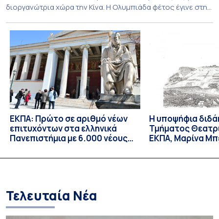
διοργανώτρια χώρα την Κίνα. Η Ολυμπιάδα φέτος έγινε στην
πόλη Shenzhen της Νότιας Κίνας και υποδέχθηκε με φυσική
παρουσία αποστολές από 55 χώρες, αριθμός που αποτελεί
νέο ρεκόρ συμμετοχών. Για την Ελλάδα, η οποία συμμετείχε
για 8η συνεχόμενη φορά, […]
ΕΚΠΑ: Πρώτο σε αριθμό νέων
Η υποψήφια διδά
επιτυχόντων στα ελληνικά
Τμήματος Θεατρ
Πανεπιστήμια με 6.000 νέους
ΕΚΠΑ, Μαρίνα Μπ
φοιτητές/τριες – Πρώτη
δεκτή ως υπότρ
επιλογή για τους
Επισκέπτρια Ερε
περισσότερους επιτυχόντες
Orient-Institut I
Τελευταία Νέα