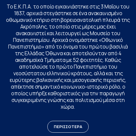
Το Ε.Κ.Π.Α. το οποίο εγκαινιάστηκε στις 3 Μαΐου του
1837, αρχικά στεγάστηκε σε ένα ανακαινισμένο
οθωμανικό κτήριο στη βορειοανατολική πλευρά της
Ακρόπολης, το οποίο στις μέρες μας έχει
ανακαινιστεί και λειτουργεί ως Μουσείο του
Πανεπιστημίου. Αρχικά ονομάστηκε «Οθωνικό
Πανεπιστήμιο» από το όνομα του πρώτου βασιλιά
της Ελλάδας Όθωνα και αποτελούνταν από 4
ακαδημαϊκά Τμήματα με 52 φοιτητές. Καθώς
αποτελούσε το πρώτο Πανεπιστήμιο του
νεοσύστατου ελληνικού κράτους, αλλά και της
ευρύτερης βαλκανικής και μεσογειακής περιοχής,
απέκτησε σημαντικό κοινωνικο-ιστορικό ρόλο, ο
οποίος υπήρξε καθοριστικός για την παραγωγή
συγκεκριμένης γνώσης και πολιτισμού μέσα στη
χώρα.
ΠΕΡΙΣΣΟΤΕΡΑ