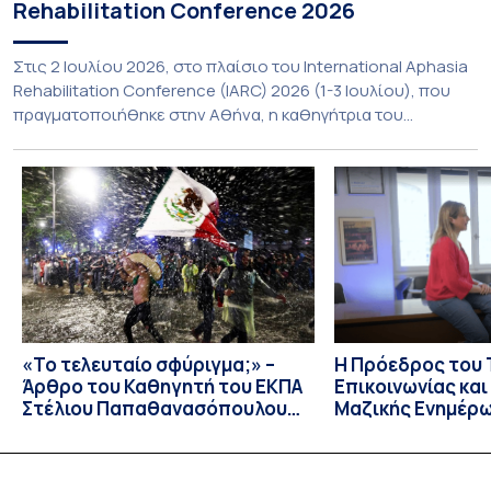
Rehabilitation Conference 2026
Στις 2 Ιουλίου 2026, στο πλαίσιο του International Aphasia
Rehabilitation Conference (IARC) 2026 (1-3 Ιουλίου), που
πραγματοποιήθηκε στην Αθήνα, η καθηγήτρια του
Τμήματος Φιλολογίας του Εθνικού και Καποδιστριακού
Πανεπιστημίου Αθηνών, Σπυριδούλα Βαρλοκώστα,
παρουσίασε το LexiGram, ένα καινοτόμο, σταθμισμένο
εργαλείο αξιολόγησης των λεξικών και γραμματικών
διαταραχών σε ελληνόφωνους ασθενείς με αφασία. Η
αφασία είναι επίκτητη γλωσσική […]
«Το τελευταίο σφύριγμα;» –
Η Πρόεδρος του
Άρθρο του Καθηγητή του ΕΚΠΑ
Επικοινωνίας κα
Στέλιου Παπαθανασόπουλου
Μαζικής Ενημέρ
στην εφημερίδα «ΤΑ ΝΕΑ»
Πανεπιστημίου Α
Καθηγήτρια Λίζα 
την απαγόρευση 