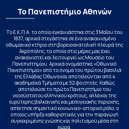
Το Πανεπιστήμιο Αθηνών
Το Ε.Κ.Π.Α. το οποίο εγκαινιάστηκε στις 3 Μαΐου του
1837, αρχικά στεγάστηκε σε ένα ανακαινισμένο
οθωμανικό κτήριο στη βορειοανατολική πλευρά της
Ακρόπολης, το οποίο στις μέρες μας έχει
ανακαινιστεί και λειτουργεί ως Μουσείο του
Πανεπιστημίου. Αρχικά ονομάστηκε «Οθωνικό
Πανεπιστήμιο» από το όνομα του πρώτου βασιλιά
της Ελλάδας Όθωνα και αποτελούνταν από 4
ακαδημαϊκά Τμήματα με 52 φοιτητές. Καθώς
αποτελούσε το πρώτο Πανεπιστήμιο του
νεοσύστατου ελληνικού κράτους, αλλά και της
ευρύτερης βαλκανικής και μεσογειακής περιοχής,
απέκτησε σημαντικό κοινωνικο-ιστορικό ρόλο, ο
οποίος υπήρξε καθοριστικός για την παραγωγή
συγκεκριμένης γνώσης και πολιτισμού μέσα στη
χώρα.