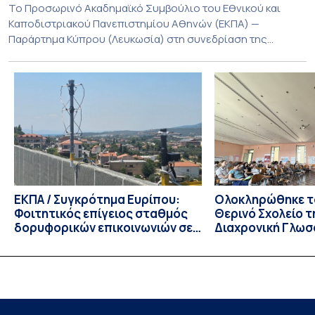
Το Προσωρινό Ακαδημαϊκό Συμβούλιο του Εθνικού και
Καποδιστριακού Πανεπιστημίου Αθηνών (ΕΚΠΑ) —
Παράρτημα Κύπρου (Λευκωσία) στη συνεδρίαση της
Πέμπτης 23 Ιουλίου 2026, αποφασίζει ομόφωνα την
παράταση της προθεσμίας υποβολής εκδήλωσης
ενδιαφέροντος για την φοίτηση σε Προγράμματα Σπουδών,
Τμημάτων του Πανεπιστημίου μας στο Παράρτημα Κύπρου
για το ακαδημαϊκό έτος 2026-2027, έως τη Δευτέρα 31
Αυγούστου 2026. […]
ΕΚΠΑ / Συγκρότημα Ευρίπου:
Ολοκληρώθηκε το
Φοιτητικός επίγειος σταθμός
Θερινό Σχολείο τ
δορυφορικών επικοινωνιών σε
Διαχρονική Γλωσ
λειτουργία!
CIVIS BIP Course
Linguistics in th
με συντονισμό τ