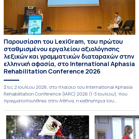
Παρουσίαση του LexiGram, του πρώτου
σταθμισμένου εργαλείου αξιολόγησης
λεξικών και γραμματικών διαταραχών στην
ελληνική αφασία, στο International Aphasia
Rehabilitation Conference 2026
Στις 2 Ιουλίου 2026, στο πλαίσιο του International Aphasia
Rehabilitation Conference (IARC) 2026 (1-3 Ιουλίου), που
πραγματοποιήθηκε στην Αθήνα, η καθηγήτρια του
Τμήματος Φιλολογίας του Εθνικού και Καποδιστριακού
Πανεπιστημίου Αθηνών, Σπυριδούλα Βαρλοκώστα,
παρουσίασε το LexiGram, ένα καινοτόμο, σταθμισμένο
εργαλείο αξιολόγησης των λεξικών και γραμματικών
διαταραχών σε ελληνόφωνους ασθενείς με αφασία. Η