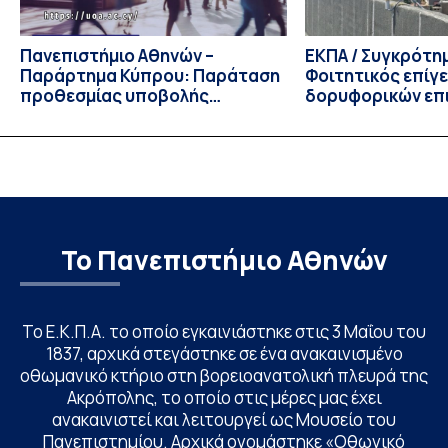
Πανεπιστήμιο Αθηνών –
ΕΚΠΑ / Συγκρότη
Παράρτημα Κύπρου: Παράταση
Φοιτητικός επίγ
προθεσμίας υποβολής
δορυφορικών επι
εκδήλωσης ενδιαφέροντος
λειτουργία!
υποψηφίων
Το Πανεπιστήμιο Αθηνών
Το Ε.Κ.Π.Α. το οποίο εγκαινιάστηκε στις 3 Μαΐου του
1837, αρχικά στεγάστηκε σε ένα ανακαινισμένο
οθωμανικό κτήριο στη βορειοανατολική πλευρά της
Ακρόπολης, το οποίο στις μέρες μας έχει
ανακαινιστεί και λειτουργεί ως Μουσείο του
Πανεπιστημίου. Αρχικά ονομάστηκε «Οθωνικό