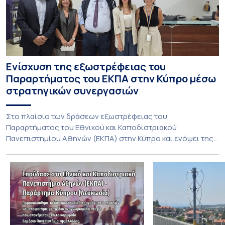
Ενίσχυση της εξωστρέφειας του
Παραρτήματος του ΕΚΠΑ στην Κύπρο μέσω
στρατηγικών συνεργασιών
Στο πλαίσιο των δράσεων εξωστρέφειας του
Παραρτήματος του Εθνικού και Καποδιστριακού
Πανεπιστημίου Αθηνών (ΕΚΠΑ) στην Κύπρο και ενόψει της
έναρξης των προπτυχιακών προγραμμάτων σπουδών του
Τμήματος Οικονομικών Επιστημών και του Τμήματος
Διοίκησης Επιχειρήσεων και Οργανισμών τον Σεπτέμβριο
του 2026, ο Κοσμήτορας της Σχολής Οικονομικών και
Πολιτικών Επιστημών, Καθηγητής Νικόλαος Ηρειώτης, και ο
Πρόεδρος του Τμήματος […]