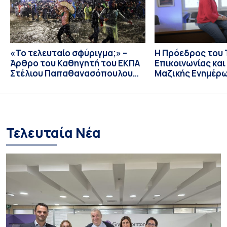
αφασία είναι επίκτητη γλωσσική […]
«Το τελευταίο σφύριγμα;» –
Η Πρόεδρος του
Άρθρο του Καθηγητή του ΕΚΠΑ
Επικοινωνίας κα
Στέλιου Παπαθανασόπουλου
Μαζικής Ενημέρ
στην εφημερίδα «ΤΑ ΝΕΑ»
Πανεπιστημίου Α
Καθηγήτρια Λίζα 
την απαγόρευση 
media σε ανηλίκ
Τελευταία Νέα