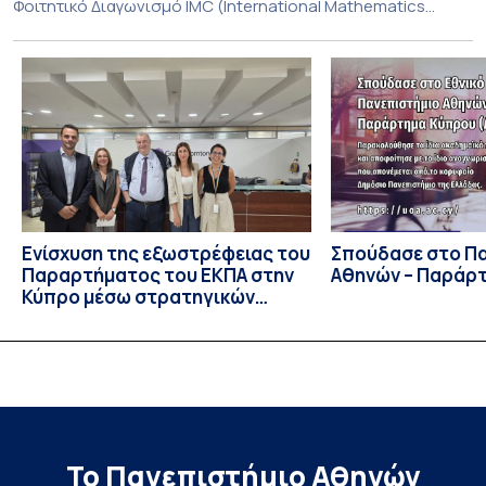
Φοιτητικό Διαγωνισμό IMC (International Mathematics
Competition), ο οποίος πραγματοποιήθηκε στις 29 και 30
Ιουλίου στο Blagoevgrad της Βουλγαρίας. Σε αυτόν
συμμετείχαν 447 φοιτητές εκπροσωπώντας 135
πανεπιστήμια από 46 χώρες. Από την Ελλάδα, συμμετείχαν
επίσης το Εθνικό Μετσόβιο Πολυτεχνείο, το Αριστοτέλειο
Πανεπιστήμιο […]
Ενίσχυση της εξωστρέφειας του
Σπούδασε στο Π
Παραρτήματος του ΕΚΠΑ στην
Αθηνών – Παράρ
Κύπρο μέσω στρατηγικών
συνεργασιών
Το Πανεπιστήμιο Αθηνών