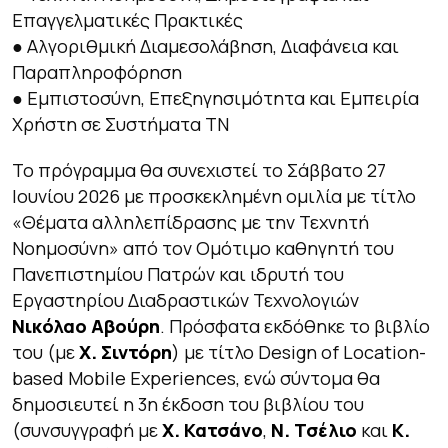
Επαγγελματικές Πρακτικές
● Αλγοριθμική Διαμεσολάβηση, Διαφάνεια και
Παραπληροφόρηση
● Εμπιστοσύνη, Επεξηγησιμότητα και Εμπειρία
Χρήστη σε Συστήματα ΤΝ
Το πρόγραμμα θα συνεχιστεί το Σάββατο 27
Ιουνίου 2026 με προσκεκλημένη ομιλία με τίτλο
«
Θέματα αλληλεπίδρασης με την Τεχνητή
Νοημοσύν
η» από τον Ομότιμο καθηγητή του
Πανεπιστημίου Πατρών και ιδρυτή του
Εργαστηρίου Διαδραστικών Τεχνολογιών
Νικόλαο Αβούρη
. Πρόσφατα εκδόθηκε το βιβλίο
του (με
Χ. Σιντόρη
) με τίτλο
Design of Location-
based Mobile Experiences
, ενώ σύντομα θα
δημοσιευτεί η 3η έκδοση του βιβλίου του
(συνσυγγραφή με
Χ. Κατσάνο
,
Ν. Τσέλιο
και
Κ.