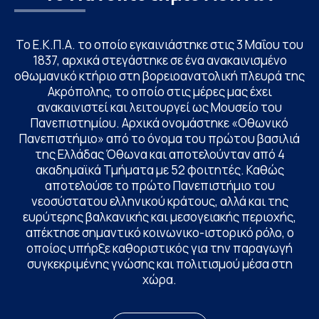
Το Ε.Κ.Π.Α. το οποίο εγκαινιάστηκε στις 3 Μαΐου του
1837, αρχικά στεγάστηκε σε ένα ανακαινισμένο
οθωμανικό κτήριο στη βορειοανατολική πλευρά της
Ακρόπολης, το οποίο στις μέρες μας έχει
ανακαινιστεί και λειτουργεί ως Μουσείο του
Πανεπιστημίου. Αρχικά ονομάστηκε «Οθωνικό
Πανεπιστήμιο» από το όνομα του πρώτου βασιλιά
της Ελλάδας Όθωνα και αποτελούνταν από 4
ακαδημαϊκά Τμήματα με 52 φοιτητές. Καθώς
αποτελούσε το πρώτο Πανεπιστήμιο του
νεοσύστατου ελληνικού κράτους, αλλά και της
ευρύτερης βαλκανικής και μεσογειακής περιοχής,
απέκτησε σημαντικό κοινωνικο-ιστορικό ρόλο, ο
οποίος υπήρξε καθοριστικός για την παραγωγή
συγκεκριμένης γνώσης και πολιτισμού μέσα στη
χώρα.