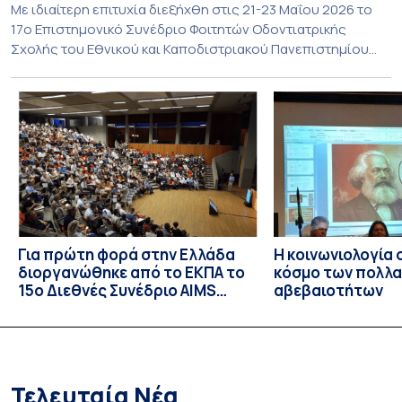
Με ιδιαίτερη επιτυχία διεξήχθη στις 21-23 Μαΐου 2026 το
17ο Επιστημονικό Συνέδριο Φοιτητών Οδοντιατρικής
Σχολής του Εθνικού και Καποδιστριακού Πανεπιστημίου
Αθηνών (ΕΚΠΑ), επιβεβαιώνοντας για ακόμη μία χρονιά τον
δυναμικό και διαρκώς αναπτυσσόμενο χαρακτήρα ενός
θεσμού που έχει πλέον επανεδραιωθεί στην ακαδημαϊκή
ζωή της Σχολής. Για τρίτη συνεχόμενη χρονιά μετά την
αναβίωσή του, το Συνέδριο ανέδειξε […]
Για πρώτη φορά στην Ελλάδα
Η κοινωνιολογία
διοργανώθηκε από το ΕΚΠΑ το
κόσμο των πολλ
15ο Διεθνές Συνέδριο AIMS
αβεβαιοτήτων
2026, μία από τις μεγαλύτερες
διεθνείς διοργανώσεις στα
Μαθηματικά
Τελευταία Νέα