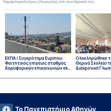
Παράρτημα Κύπρου (Λευκωσία) στη συνεδρίαση της
Πέμπτης 23 Ιουλίου 2026, αποφασίζει ομόφωνα την
παράταση της προθεσμίας υποβολής εκδήλωσης
ενδιαφέροντος για την φοίτηση σε Προγράμματα Σπουδών,
Τμημάτων του Πανεπιστημίου μας στο Παράρτημα Κύπρου
για το ακαδημαϊκό έτος 2026-2027, έως τη Δευτέρα 31
Αυγούστου 2026. […]
ΕΚΠΑ / Συγκρότημα Ευρίπου:
Ολοκληρώθηκε το
Φοιτητικός επίγειος σταθμός
Θερινό Σχολείο τ
δορυφορικών επικοινωνιών σε
Διαχρονική Γλωσ
λειτουργία!
CIVIS BIP Course
Linguistics in th
με συντονισμό τ
Ανοίξτε τη γραμμή εργαλείων
Το Πανεπιστήμιο Αθηνών