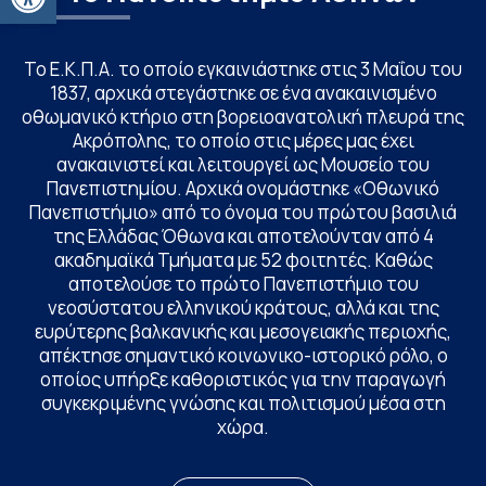
Το Ε.Κ.Π.Α. το οποίο εγκαινιάστηκε στις 3 Μαΐου του
1837, αρχικά στεγάστηκε σε ένα ανακαινισμένο
οθωμανικό κτήριο στη βορειοανατολική πλευρά της
Ακρόπολης, το οποίο στις μέρες μας έχει
ανακαινιστεί και λειτουργεί ως Μουσείο του
Πανεπιστημίου. Αρχικά ονομάστηκε «Οθωνικό
Πανεπιστήμιο» από το όνομα του πρώτου βασιλιά
της Ελλάδας Όθωνα και αποτελούνταν από 4
ακαδημαϊκά Τμήματα με 52 φοιτητές. Καθώς
αποτελούσε το πρώτο Πανεπιστήμιο του
νεοσύστατου ελληνικού κράτους, αλλά και της
ευρύτερης βαλκανικής και μεσογειακής περιοχής,
απέκτησε σημαντικό κοινωνικο-ιστορικό ρόλο, ο
οποίος υπήρξε καθοριστικός για την παραγωγή
συγκεκριμένης γνώσης και πολιτισμού μέσα στη
χώρα.