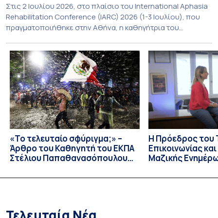
Στις 2 Ιουλίου 2026, στο πλαίσιο του International Aphasia
Rehabilitation Conference (IARC) 2026 (1-3 Ιουλίου), που
πραγματοποιήθηκε στην Αθήνα, η καθηγήτρια του
Τμήματος Φιλολογίας του Εθνικού και Καποδιστριακού
Πανεπιστημίου Αθηνών, Σπυριδούλα Βαρλοκώστα,
παρουσίασε το LexiGram, ένα καινοτόμο, σταθμισμένο
εργαλείο αξιολόγησης των λεξικών και γραμματικών
διαταραχών σε ελληνόφωνους ασθενείς με αφασία. Η
αφασία είναι επίκτητη γλωσσική […]
«Το τελευταίο σφύριγμα;» –
Η Πρόεδρος του
Άρθρο του Καθηγητή του ΕΚΠΑ
Επικοινωνίας κα
Στέλιου Παπαθανασόπουλου
Μαζικής Ενημέρ
στην εφημερίδα «ΤΑ ΝΕΑ»
Πανεπιστημίου Α
Καθηγήτρια Λίζα 
την απαγόρευση 
media σε ανηλίκ
Τελευταία Νέα