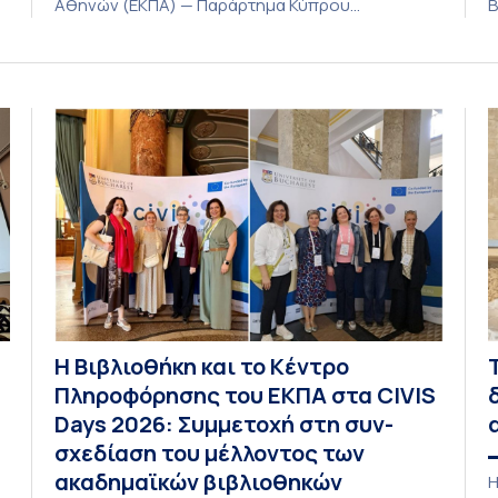
Αθηνών (ΕΚΠΑ) — Παράρτημα Κύπρου
Β
(Λευκωσία) στη συνεδρίαση της Πέμπτης 23
Α
Ιουλίου 2026, αποφασίζει ομόφωνα την
ο
παράταση της προθεσμίας υποβολής
λ
εκδήλωσης ενδιαφέροντος για την φοίτηση σε
λ
ς
Προγράμματα Σπουδών, Τμημάτων του
ε
Πανεπιστημίου μας στο Παράρτημα Κύπρου για
ι
το ακαδημαϊκό έτος 2026-2027, έως τη Δευτέρα
φ
31 Αυγούστου 2026. […]
Η Βιβλιοθήκη και το Κέντρο
Πληροφόρησης του ΕΚΠΑ στα CIVIS
Days 2026: Συμμετοχή στη συν-
σχεδίαση του μέλλοντος των
ακαδημαϊκών βιβλιοθηκών
Η