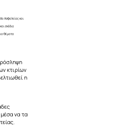
άδα Ασφαλείας και
και σχέδια
για θέματα
πρόσληψη
ων κτιρίων
ελτιωθεί η
άδες
 μέσα να τα
τείας.