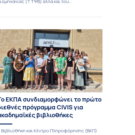
ιομηχανίας (ΤΤΨΒ) αλλά και του
εροδιαστημικής Επιστήμης και Τεχνολογίας
λοκλήρωσε την κατασκευή επίγειου σταθμού
ήψης δορυφορικών σημάτων. Ο σταθμός
ειτουργεί πλέον στο Συγκρότημα Ευρίπου και
ντάσσεται στο παγκόσμιο δίκτυο SatNOGS. Η
δέα προέκυψε έπειτα από την επίσκεψη
οιτητών του ΤΤΨΒ στο Open Source […]
Το ΕΚΠΑ συνδιαμορφώνει το πρώτο
διεθνές πρόγραμμα CIVIS για
ακαδημαϊκές βιβλιοθήκες
 Βιβλιοθήκη και Κέντρο Πληροφόρησης (ΒΚΠ)