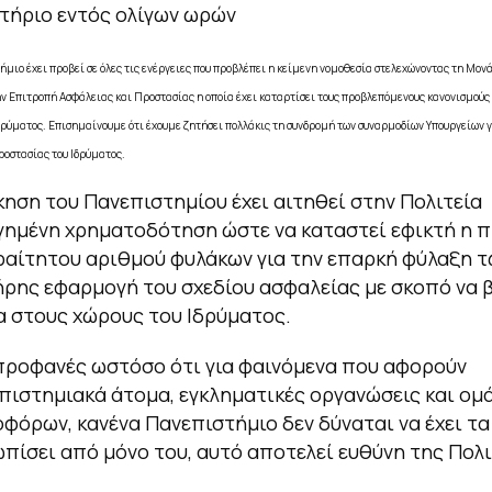
ιτήριο εντός ολίγων ωρών
ήμιο έχει προβεί σε όλες τις ενέργειες που προβλέπει η κείμενη νομοθεσία στελεχώνοντας τη Μον
ν Επιτροπή Ασφάλειας και Προστασίας η οποία έχει καταρτίσει τους προβλεπόμενους κανονισμούς 
δρύματος. Επισημαίνουμε ότι έχουμε ζητήσει πολλάκις τη συνδρομή των συναρμοδίων Υπουργείων 
ροστασίας του Ιδρύματος.
κηση του Πανεπιστημίου έχει αιτηθεί στην Πολιτεία
γημένη χρηματοδότηση ώστε να καταστεί εφικτή η 
αίτητου αριθμού φυλάκων για την επαρκή φύλαξη τ
ήρης εφαρμογή του σχεδίου ασφαλείας με σκοπό να β
 στους χώρους του Ιδρύματος.
 προφανές ωστόσο ότι για φαινόμενα που αφορούν
ιστημιακά άτομα, εγκληματικές οργανώσεις και ομ
φόρων, κανένα Πανεπιστήμιο δεν δύναται να έχει τα
πίσει από μόνο του, αυτό αποτελεί ευθύνη της Πολι