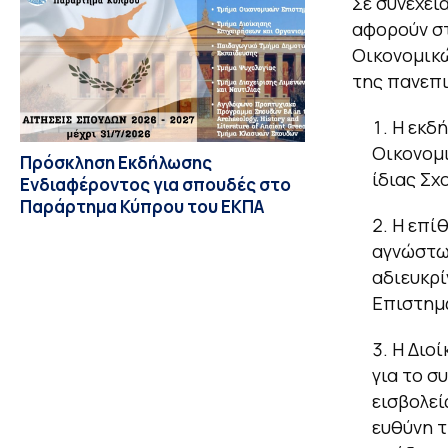
Σε συνέχει
αφορούν σ
Οικονομικώ
της πανεπι
Η εκδ
Οικονομι
Πρόσκληση Εκδήλωσης
ίδιας Σχ
Ενδιαφέροντος για σπουδές στο
Παράρτημα Κύπρου του ΕΚΠΑ
Η επί
αγνώστω
αδιευκρί
Επιστημ
Η Διοί
για το σ
εισβολεί
ευθύνη τ