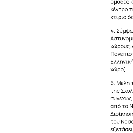
ομάδες κ
κέντρο τ
κτίριο ό
Σύμφω
Αστυνομί
χώρους, 
Πανεπισ
Ελληνικ
χώρο).
Μέλη 
της Σχολ
συνεχώς 
από το Ν
Διοίκηση
του Νοσο
εξετάσει