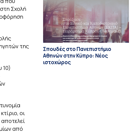
τα που
στη Σχολή
ηροφόρηση
ολής
θηγητών της
Σπουδές στο Πανεπιστήμιο
Αθηνών στην Κύπρο: Νέος
ιστοχώρος
 10)
ό
ών
στυνομία
κτίριο, οι
ι αποτελεί
μίων από