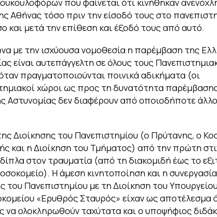
ουκουλοφόρων που φαίνεται ότι κινήθηκαν ανενόχλ
ης Αθήνας τόσο πριν την είσοδό τους στο πανεπιστ
σο και μετά την επίθεση και έξοδό τους από αυτό.
να με την ισχύουσα νομοθεσία η παρέμβαση της Ελλ
ας είναι αυτεπάγγελτη σε όλους τους Πανεπιστημια
όταν πραγματοποιούνται ποινικά αδικήματα (οι
τημιακοί χώροι ως προς τη δυνατότητα παρέμβασης
ής Αστυνομίας δεν διαφέρουν από οποιοδήποτε άλλ
της Διοίκησης του Πανεπιστημίου (ο Πρύτανης, ο Κ
ής και η Διοίκηση του Τμήματος) από την πρώτη στ
δίπλα στον τραυματία (από τη διακομιδή έως το εξι
οσοκομείο). Η άμεση κινητοποίηση και η συνεργασία
ς του Πανεπιστημίου με τη Διοίκηση του Υπουργείου
κομείου «Ερυθρός Σταυρός» είχαν ως αποτέλεσμα ό
ς να ολοκληρωθούν ταχύτατα και ο υποψήφιος διδά