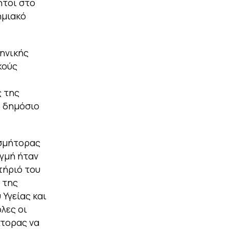
ητοι στο
ημιακό
ηνικής
κούς
 της
ο δημόσιο
οσμήτορας
ιγμή ήταν
τήριό του
 της
 Υγείας και
λες οι
κτορας να