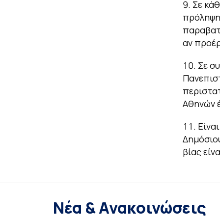
Σε κάθ
πρόληψη 
παραβατι
αν προέρ
Σε συ
Πανεπιστ
περιστατ
Αθηνών έ
Είνα
Δημόσιο
βίας είν
Νέα & Ανακοινώσεις