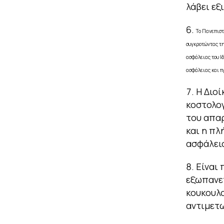
λάβει εξ
Το Πανεπιστ
συγκροτώντας τη
ασφάλειας του Ι
ασφάλειας και π
Η Διοί
κοστολο
του απαρ
και η πλ
ασφάλεια
Είναι
εξωπανεπ
κουκουλο
αντιμετω