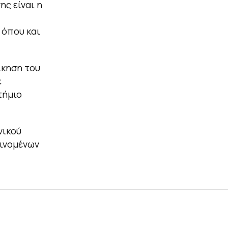
ς είναι η
 όπου και
ίκηση του
ε
τήμιο
νικού
ινομένων