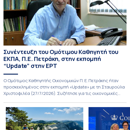
Συνέντευξη του Ομότιμου Καθηγητή του
ΕΚΠΑ, Π.Ε. Πετράκη, στην εκπομπή
“Update” στην ΕΡΤ
O Ομότιμος Καθηγητής Οικονομικών Π. Ε. Πετράκης ήταν
προσκεκλημένος στην εκπομπή «Update» με τη Σταυρούλα
Χριστοφιλέα (27/7/2026). Συζήτησε για τις οικονομικές
συνέπειες στην ενέργεια για την Ελλάδα και, γενικότερα, την
Ευρώπη από τις εξελίξεις στον πόλεμο ΗΠΑ – Ιράν, καθώς
και για τη διακύμανση των τιμών στα καύσιμα. Για να δείτε τη
συνέντευξη, πατήστε εδώ.