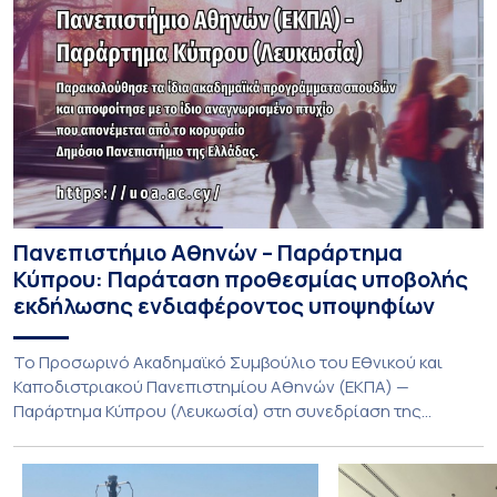
Πανεπιστήμιο Αθηνών – Παράρτημα
Κύπρου: Παράταση προθεσμίας υποβολής
εκδήλωσης ενδιαφέροντος υποψηφίων
Το Προσωρινό Ακαδημαϊκό Συμβούλιο του Εθνικού και
Καποδιστριακού Πανεπιστημίου Αθηνών (ΕΚΠΑ) —
Παράρτημα Κύπρου (Λευκωσία) στη συνεδρίαση της
Πέμπτης 23 Ιουλίου 2026, αποφασίζει ομόφωνα την
παράταση της προθεσμίας υποβολής εκδήλωσης
ενδιαφέροντος για την φοίτηση σε Προγράμματα Σπουδών,