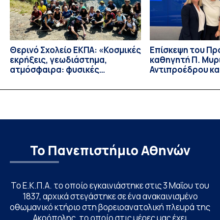
Θερινό Σχολείο ΕΚΠΑ: «Κοσμικές
Eπίσκεψη του Π
εκρήξεις, γεωδιάστημα,
καθηγητή Π. Μυρ
ατμόσφαιρα: φυσικές
Αντιπροέδρου κα
ιδιότητες, σύζευξη και
Καϊτελίδου του 
βιολογικές επιδράσεις»
Νοσηλευτικής το
Johns Hopkins Un
Columbia Univers
Το Πανεπιστήμιο Αθηνών
Το Ε.Κ.Π.Α. το οποίο εγκαινιάστηκε στις 3 Μαΐου του
1837, αρχικά στεγάστηκε σε ένα ανακαινισμένο
οθωμανικό κτήριο στη βορειοανατολική πλευρά της
Ακρόπολης, το οποίο στις μέρες μας έχει