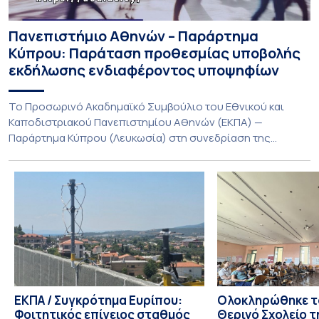
Πανεπιστήμιο Αθηνών – Παράρτημα
Κύπρου: Παράταση προθεσμίας υποβολής
εκδήλωσης ενδιαφέροντος υποψηφίων
Το Προσωρινό Ακαδημαϊκό Συμβούλιο του Εθνικού και
Καποδιστριακού Πανεπιστημίου Αθηνών (ΕΚΠΑ) —
Παράρτημα Κύπρου (Λευκωσία) στη συνεδρίαση της
Πέμπτης 23 Ιουλίου 2026, αποφασίζει ομόφωνα την
παράταση της προθεσμίας υποβολής εκδήλωσης
ενδιαφέροντος για την φοίτηση σε Προγράμματα Σπουδών,
Τμημάτων του Πανεπιστημίου μας στο Παράρτημα Κύπρου
για το ακαδημαϊκό έτος 2026-2027, έως τη Δευτέρα 31
Αυγούστου 2026. […]
ΕΚΠΑ / Συγκρότημα Ευρίπου:
Ολοκληρώθηκε το
Φοιτητικός επίγειος σταθμός
Θερινό Σχολείο τ