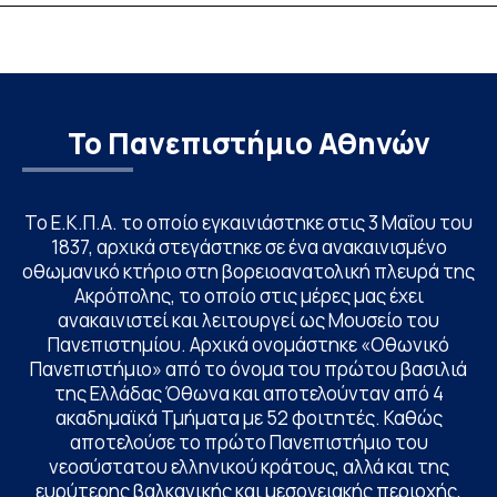
βιολογικές επιδράσεις»
Νοσηλευτικής το
Johns Hopkins Un
Columbia Univers
Το Πανεπιστήμιο Αθηνών
Το Ε.Κ.Π.Α. το οποίο εγκαινιάστηκε στις 3 Μαΐου του
1837, αρχικά στεγάστηκε σε ένα ανακαινισμένο
οθωμανικό κτήριο στη βορειοανατολική πλευρά της
Ακρόπολης, το οποίο στις μέρες μας έχει
ανακαινιστεί και λειτουργεί ως Μουσείο του
Πανεπιστημίου. Αρχικά ονομάστηκε «Οθωνικό
Πανεπιστήμιο» από το όνομα του πρώτου βασιλιά
της Ελλάδας Όθωνα και αποτελούνταν από 4
ακαδημαϊκά Τμήματα με 52 φοιτητές. Καθώς
αποτελούσε το πρώτο Πανεπιστήμιο του
νεοσύστατου ελληνικού κράτους, αλλά και της
ευρύτερης βαλκανικής και μεσογειακής περιοχής,