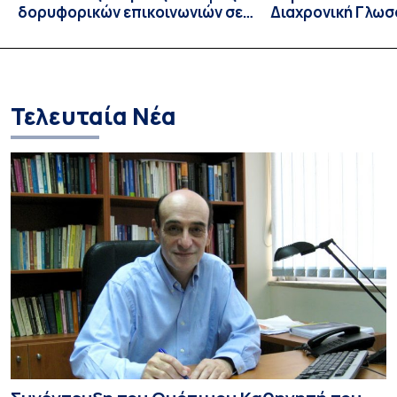
δορυφορικών επικοινωνιών σε
Διαχρονική Γλωσ
λειτουργία!
CIVIS BIP Course
Linguistics in th
με συντονισμό τ
Τελευταία Νέα