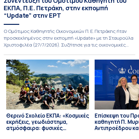
Συνέντευξη του Ομότιμου Καθηγητή του
ΕΚΠΑ, Π.Ε. Πετράκη, στην εκπομπή
“Update” στην ΕΡΤ
O Ομότιμος Καθηγητής Οικονομικών Π. Ε. Πετράκης ήταν
προσκεκλημένος στην εκπομπή «Update» με τη Σταυρούλα
Χριστοφιλέα (27/7/2026). Συζήτησε για τις οικονομικές
συνέπειες στην ενέργεια για την Ελλάδα και, γενικότερα, την
Ευρώπη από τις εξελίξεις στον πόλεμο ΗΠΑ – Ιράν, καθώς
και για τη διακύμανση των τιμών στα καύσιμα. Για να δείτε τη
συνέντευξη, πατήστε εδώ.
Θερινό Σχολείο ΕΚΠΑ: «Κοσμικές
Eπίσκεψη του Π
εκρήξεις, γεωδιάστημα,
καθηγητή Π. Μυρ
ατμόσφαιρα: φυσικές
Αντιπροέδρου κα
ιδιότητες, σύζευξη και
Καϊτελίδου του 