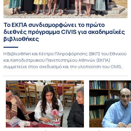
Το ΕΚΠΑ συνδιαμορφώνει το πρώτο
διεθνές πρόγραμμα CIVIS για ακαδημαϊκές
βιβλιοθήκες
Η Βιβλιοθήκη και Κέντρο Πληροφόρησης (ΒΚΠ) του Εθνικού
και Καποδιστριακού Πανεπιστημίου Αθηνών (ΕΚΠΑ)
συμμετείχε στον σχεδιασμό και την υλοποίηση του CIVIS
Blended Intensive Programme (BIP) με τίτλο «Transformative
Libraries and Participatory Culture” (IMOTION), το οποίο
πραγματοποιήθηκε με διαδικτυακές και δια ζώσης
εκπαιδευτικές δράσεις από τις 3 Ιουνίου έως τις 10 Ιουλίου
2026. Το πρόγραμμα αποτελεί […]