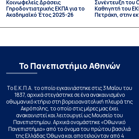
Κοινωφελείς Δράσεις
Συνέντευξη του 
Γηροδοντιατρικής ΕΚΠΑ για το
Καθηγητή του ΕΚΠ
Ακαδημαϊκό Έτος 2025-26
Πετράκη, στην ε
“Update” στην Ε
Το Πανεπιστήμιο Αθηνών
Το Ε.Κ.Π.Α. το οποίο εγκαινιάστηκε στις 3 Μαΐου του
1837, αρχικά στεγάστηκε σε ένα ανακαινισμένο
οθωμανικό κτήριο στη βορειοανατολική πλευρά της
Ακρόπολης, το οποίο στις μέρες μας έχει
ανακαινιστεί και λειτουργεί ως Μουσείο του
Πανεπιστημίου. Αρχικά ονομάστηκε «Οθωνικό
Πανεπιστήμιο» από το όνομα του πρώτου βασιλιά
της Ελλάδας Όθωνα και αποτελούνταν από 4