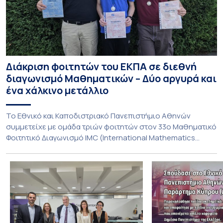
Διάκριση φοιτητών του ΕΚΠΑ σε διεθνή
διαγωνισμό Μαθηματικών – Δύο αργυρά και
ένα χάλκινο μετάλλιο
To Εθνικό και Καποδιστριακό Πανεπιστήμιο Αθηνών
συμμετείχε με ομάδα τριών φοιτητών στον 33ο Μαθηματικό
Φοιτητικό Διαγωνισμό IMC (International Mathematics
Competition), ο οποίος πραγματοποιήθηκε στις 29 και 30
Ιουλίου στο Blagoevgrad της Βουλγαρίας. Σε αυτόν
συμμετείχαν 447 φοιτητές εκπροσωπώντας 135
πανεπιστήμια από 46 χώρες. Από την Ελλάδα, συμμετείχαν
επίσης το Εθνικό Μετσόβιο Πολυτεχνείο, το Αριστοτέλειο
Πανεπιστήμιο […]