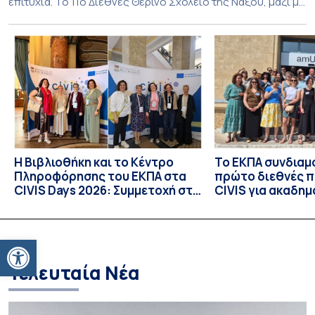
επιτυχία. Το 11ο Διεθνές Θερινό Σχολείο της Νάξου, μαζί με
τη διά ζώσης φάση του CIVIS BIP Course «Diachronic
Linguistics in the 21st Century», διεξήχθη από τις 19 έως τις
25 Ιουλίου 2026 στο ιστορικό κτίριο της πρώην σχολής […]
Η Βιβλιοθήκη και το Κέντρο
Το ΕΚΠΑ συνδιαμ
Πληροφόρησης του ΕΚΠΑ στα
πρώτο διεθνές 
CIVIS Days 2026: Συμμετοχή στη
CIVIS για ακαδημ
συν-σχεδίαση του μέλλοντος
βιβλιοθήκες
των ακαδημαϊκών βιβλιοθηκών
Ανοίξτε τη γραμμή εργαλείων
Τελευταία Νέα