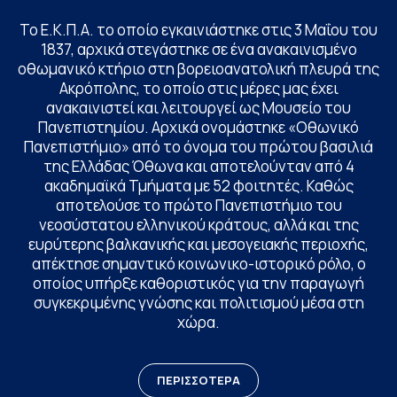
Το Ε.Κ.Π.Α. το οποίο εγκαινιάστηκε στις 3 Μαΐου του
1837, αρχικά στεγάστηκε σε ένα ανακαινισμένο
οθωμανικό κτήριο στη βορειοανατολική πλευρά της
Ακρόπολης, το οποίο στις μέρες μας έχει
ανακαινιστεί και λειτουργεί ως Μουσείο του
Πανεπιστημίου. Αρχικά ονομάστηκε «Οθωνικό
Πανεπιστήμιο» από το όνομα του πρώτου βασιλιά
της Ελλάδας Όθωνα και αποτελούνταν από 4
ακαδημαϊκά Τμήματα με 52 φοιτητές. Καθώς
αποτελούσε το πρώτο Πανεπιστήμιο του
νεοσύστατου ελληνικού κράτους, αλλά και της
ευρύτερης βαλκανικής και μεσογειακής περιοχής,
απέκτησε σημαντικό κοινωνικο-ιστορικό ρόλο, ο
οποίος υπήρξε καθοριστικός για την παραγωγή
συγκεκριμένης γνώσης και πολιτισμού μέσα στη
χώρα.
ΠΕΡΙΣΣΟΤΕΡΑ