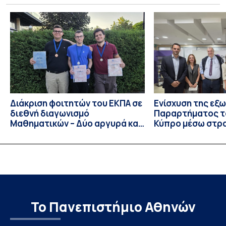
Διευθυντή της Α’ Μαιευτικής και Γυναικολογικής Κλινικής,
στο Νοσοκομείο «Αλεξάνδρα». Η διαδρομή του υπήρξε
συνεχής και ανοδική μέσα στην ίδια Κλινική, την οποία
υπηρέτησε από κάθε θέση: Επιμελητής Β’ Ε.Σ.Υ.
(1997‑2002), Επίκουρος […]
Διάκριση φοιτητών του ΕΚΠΑ σε
Ενίσχυση της εξ
διεθνή διαγωνισμό
Παραρτήματος τ
Μαθηματικών – Δύο αργυρά και
Κύπρο μέσω στρ
ένα χάλκινο μετάλλιο
συνεργασιών
Το Πανεπιστήμιο Αθηνών