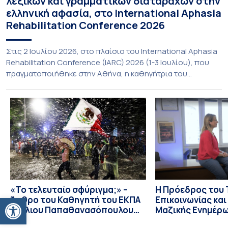
λεξικών και γραμματικών διαταραχών στην
ελληνική αφασία, στο International Aphasia
Rehabilitation Conference 2026
Στις 2 Ιουλίου 2026, στο πλαίσιο του International Aphasia
Rehabilitation Conference (IARC) 2026 (1-3 Ιουλίου), που
πραγματοποιήθηκε στην Αθήνα, η καθηγήτρια του
Τμήματος Φιλολογίας του Εθνικού και Καποδιστριακού
Πανεπιστημίου Αθηνών, Σπυριδούλα Βαρλοκώστα,
παρουσίασε το LexiGram, ένα καινοτόμο, σταθμισμένο
εργαλείο αξιολόγησης των λεξικών και γραμματικών
διαταραχών σε ελληνόφωνους ασθενείς με αφασία. Η
αφασία είναι επίκτητη γλωσσική […]
«Το τελευταίο σφύριγμα;» –
Η Πρόεδρος του
Ανοίξτε τη γραμμή εργαλείων
Άρθρο του Καθηγητή του ΕΚΠΑ
Επικοινωνίας κα
Στέλιου Παπαθανασόπουλου
Μαζικής Ενημέρ
στην εφημερίδα «ΤΑ ΝΕΑ»
Πανεπιστημίου Α