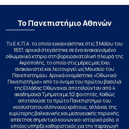
Το Πανεπιστήμιο Αθηνών
Το Ε.Κ.Π.Α. το οποίο εγκαινιάστηκε στις 3 Μαΐου του
1837, αρχικά στεγάστηκε σε ένα ανακαινισμένο
οθωμανικό κτήριο στη βορειοανατολική πλευρά της
Ακρόπολης, το οποίο στις μέρες μας έχει
ανακαινιστεί και λειτουργεί ως Μουσείο του
Πανεπιστημίου. Αρχικά ονομάστηκε «Οθωνικό
Πανεπιστήμιο» από το όνομα του πρώτου βασιλιά
της Ελλάδας Όθωνα και αποτελούνταν από 4
ακαδημαϊκά Τμήματα με 52 φοιτητές. Καθώς
αποτελούσε το πρώτο Πανεπιστήμιο του
νεοσύστατου ελληνικού κράτους, αλλά και της
ευρύτερης βαλκανικής και μεσογειακής περιοχής,
απέκτησε σημαντικό κοινωνικο-ιστορικό ρόλο, ο
οποίος υπήρξε καθοριστικός για την παραγωγή