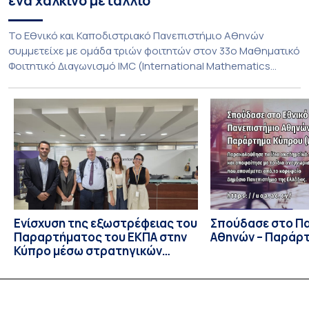
ένα χάλκινο μετάλλιο
To Εθνικό και Καποδιστριακό Πανεπιστήμιο Αθηνών
συμμετείχε με ομάδα τριών φοιτητών στον 33ο Μαθηματικό
Φοιτητικό Διαγωνισμό IMC (International Mathematics
Competition), ο οποίος πραγματοποιήθηκε στις 29 και 30
Ιουλίου στο Blagoevgrad της Βουλγαρίας. Σε αυτόν
συμμετείχαν 447 φοιτητές εκπροσωπώντας 135
πανεπιστήμια από 46 χώρες. Από την Ελλάδα, συμμετείχαν
επίσης το Εθνικό Μετσόβιο Πολυτεχνείο, το Αριστοτέλειο
Πανεπιστήμιο […]
Ενίσχυση της εξωστρέφειας του
Σπούδασε στο Π
Παραρτήματος του ΕΚΠΑ στην
Αθηνών – Παράρ
Κύπρο μέσω στρατηγικών
συνεργασιών