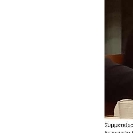
Συμμετείχα
δεκαεννέα 