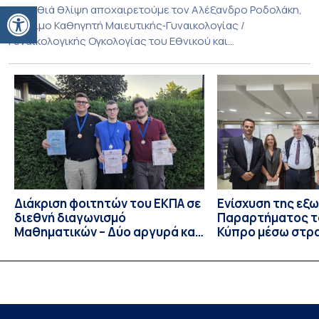
Ανοίξτε τη γραμμή εργαλείων
Με βαθιά θλίψη αποχαιρετούμε τον Αλέξανδρο Ροδολάκη,
Ομότιμο Καθηγητή Μαιευτικής‑Γυναικολογίας /
Γυναικολογικής Ογκολογίας του Εθνικού και
Καποδιστριακού Πανεπιστημίου Αθηνών και επί σειρά ετών
Διευθυντή της Α’ Μαιευτικής και Γυναικολογικής Κλινικής,
στο Νοσοκομείο «Αλεξάνδρα». Η διαδρομή του υπήρξε
συνεχής και ανοδική μέσα στην ίδια Κλινική, την οποία
υπηρέτησε από κάθε θέση: Επιμελητής Β’ Ε.Σ.Υ.
(1997‑2002), Επίκουρος […]
Διάκριση φοιτητών του ΕΚΠΑ σε
Ενίσχυση της εξ
διεθνή διαγωνισμό
Παραρτήματος τ
Μαθηματικών – Δύο αργυρά και
Κύπρο μέσω στρ
ένα χάλκινο μετάλλιο
συνεργασιών