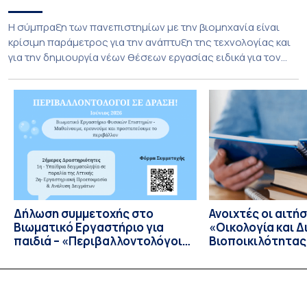
Η σύμπραξη των πανεπιστημίων με την βιομηχανία είναι
κρίσιμη παράμετρος για την ανάπτυξη της τεχνολογίας και
για την δημιουργία νέων θέσεων εργασίας ειδικά για τον
τομέα της Αεροδιαστημικής. Το τμήμα Αεροδιαστημικής
Επιστήμης & Τεχνολογίας Εθνικού και Καποδιστριακού
Πανεπιστημίου Αθηνών καινοτομεί και εγκαινιάζει μία νέα
εποχή στην συνεργασία με την Ελληνική βιομηχανία
Διαστημικής με την προσφορά […]
Δήλωση συμμετοχής στο
Ανοιχτές οι αιτήσ
Bιωματικό Eργαστήριο για
«Οικολογία και Δ
παιδιά – «Περιβαλλοντολόγοι
Βιοποικιλότητας
σε Δράση»
Έτος 2026–2027