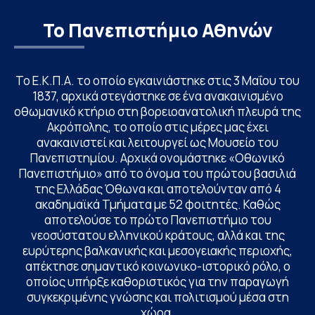
Το Πανεπιστήμιο Αθηνών
Το Ε.Κ.Π.Α. το οποίο εγκαινιάστηκε στις 3 Μαΐου του
1837, αρχικά στεγάστηκε σε ένα ανακαινισμένο
οθωμανικό κτήριο στη βορειοανατολική πλευρά της
Ακρόπολης, το οποίο στις μέρες μας έχει
ανακαινιστεί και λειτουργεί ως Μουσείο του
Πανεπιστημίου. Αρχικά ονομάστηκε «Οθωνικό
Πανεπιστήμιο» από το όνομα του πρώτου βασιλιά
της Ελλάδας Όθωνα και αποτελούνταν από 4
ακαδημαϊκά Τμήματα με 52 φοιτητές. Καθώς
αποτελούσε το πρώτο Πανεπιστήμιο του
νεοσύστατου ελληνικού κράτους, αλλά και της
ευρύτερης βαλκανικής και μεσογειακής περιοχής,
απέκτησε σημαντικό κοινωνικο-ιστορικό ρόλο, ο
οποίος υπήρξε καθοριστικός για την παραγωγή
συγκεκριμένης γνώσης και πολιτισμού μέσα στη
χώρα.