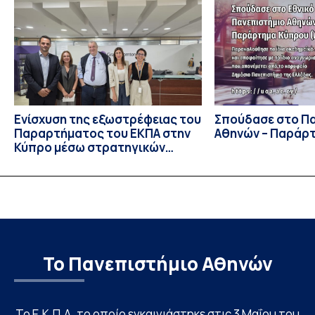
συμμετείχαν 447 φοιτητές εκπροσωπώντας 135
πανεπιστήμια από 46 χώρες. Από την Ελλάδα, συμμετείχαν
επίσης το Εθνικό Μετσόβιο Πολυτεχνείο, το Αριστοτέλειο
Πανεπιστήμιο […]
Ενίσχυση της εξωστρέφειας του
Σπούδασε στο Π
Παραρτήματος του ΕΚΠΑ στην
Αθηνών – Παράρ
Κύπρο μέσω στρατηγικών
συνεργασιών
Το Πανεπιστήμιο Αθηνών
Το Ε.Κ.Π.Α. το οποίο εγκαινιάστηκε στις 3 Μαΐου του