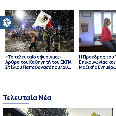
Τμήματος Φιλολογίας του Εθνικού και Καποδιστριακού
Πανεπιστημίου Αθηνών, Σπυριδούλα Βαρλοκώστα,
παρουσίασε το LexiGram, ένα καινοτόμο, σταθμισμένο
Ανοίξτε τη γραμμή εργαλείων
εργαλείο αξιολόγησης των λεξικών και γραμματικών
διαταραχών σε ελληνόφωνους ασθενείς με αφασία. Η
αφασία είναι επίκτητη γλωσσική […]
«Το τελευταίο σφύριγμα;» –
Η Πρόεδρος του
Άρθρο του Καθηγητή του ΕΚΠΑ
Επικοινωνίας κα
Στέλιου Παπαθανασόπουλου
Μαζικής Ενημέρ
στην εφημερίδα «ΤΑ ΝΕΑ»
Πανεπιστημίου Α
Καθηγήτρια Λίζα 
την απαγόρευση 
media σε ανηλίκ
Τελευταία Νέα