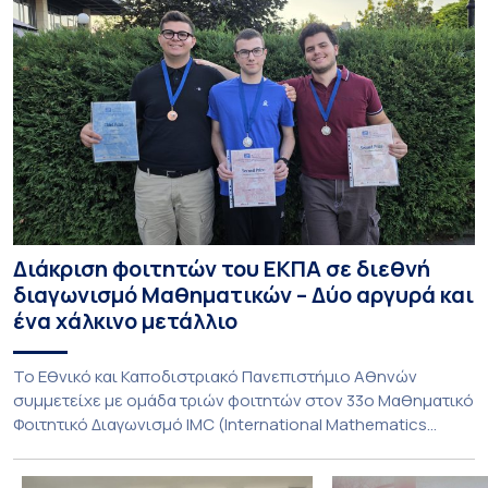
Διάκριση φοιτητών του ΕΚΠΑ σε διεθνή
διαγωνισμό Μαθηματικών – Δύο αργυρά και
ένα χάλκινο μετάλλιο
To Εθνικό και Καποδιστριακό Πανεπιστήμιο Αθηνών
συμμετείχε με ομάδα τριών φοιτητών στον 33ο Μαθηματικό
Φοιτητικό Διαγωνισμό IMC (International Mathematics
Competition), ο οποίος πραγματοποιήθηκε στις 29 και 30
Ιουλίου στο Blagoevgrad της Βουλγαρίας. Σε αυτόν