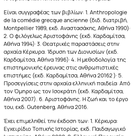
Είναι συγγραφέας των βιβλίων: 1.
Anthropologie
de la comédie
grecque ancienne
(διδ. διατριβή,
Montpellier 1989, εκδ. Aναστασάκης, Aθήνα 1990)·
2.
O φιλόγελως Aριστοφάνης
(εκδ. Καρδαμίτσα,
Aθήνα 1994)· 3.
Θεατρικές παραστάσεις στην
αρχαία
Κέρκυρα. Ίδρυση των Διονυσίων
(εκδ.
Καρδαμίτσα, Αθήνα 1996)· 4.
Η
μεθοδολογία της
επιστημονικής έρευνας στις ανθρωπιστικές
επιστήμες
(εκδ. Καρδαμίτσα, Αθήνα 20162 )· 5.
Προσεγγίσεις στην
αρχαία ελληνική παιδεία
:
Από
τον Όμηρο ως τον Ισοκράτη
(εκδ. Καρδαμίτσα,
Αθήνα 2007). 6.
Αριστοφάνης. Η ζωή και το έργο
του
, εκδ. Gutenberg, Αθήνα 2016.
Έχει επιμεληθεί την έκδοση των: 1.
Κέρκυρα
:
Εγχειρίδιο Τοπικής
Ιστορίας
, εκδ. Παιδαγωγικό