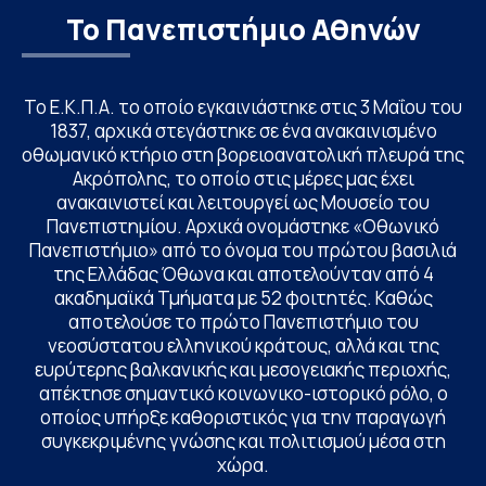
Το Πανεπιστήμιο Αθηνών
Το Ε.Κ.Π.Α. το οποίο εγκαινιάστηκε στις 3 Μαΐου του
1837, αρχικά στεγάστηκε σε ένα ανακαινισμένο
οθωμανικό κτήριο στη βορειοανατολική πλευρά της
Ακρόπολης, το οποίο στις μέρες μας έχει
ανακαινιστεί και λειτουργεί ως Μουσείο του
Πανεπιστημίου. Αρχικά ονομάστηκε «Οθωνικό
Πανεπιστήμιο» από το όνομα του πρώτου βασιλιά
της Ελλάδας Όθωνα και αποτελούνταν από 4
ακαδημαϊκά Τμήματα με 52 φοιτητές. Καθώς
αποτελούσε το πρώτο Πανεπιστήμιο του
νεοσύστατου ελληνικού κράτους, αλλά και της
ευρύτερης βαλκανικής και μεσογειακής περιοχής,
απέκτησε σημαντικό κοινωνικο-ιστορικό ρόλο, ο
οποίος υπήρξε καθοριστικός για την παραγωγή
συγκεκριμένης γνώσης και πολιτισμού μέσα στη
χώρα.