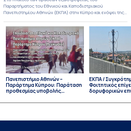
Παραρτήματος του Εθνικού και Καποδιστριακού
Πανεπιστημίου Αθηνών (ΕΚΠΑ) στην Κύπρο και ενόψει της
έναρξης των προπτυχιακών προγραμμάτων σπουδών του
Τμήματος Οικονομικών Επιστημών και του Τμήματος
Διοίκησης Επιχειρήσεων και Οργανισμών τον Σεπτέμβριο
του 2026, ο Κοσμήτορας της Σχολής Οικονομικών και
Πολιτικών Επιστημών, Καθηγητής Νικόλαος Ηρειώτης, και ο
Πρόεδρος του Τμήματος […]
Πανεπιστήμιο Αθηνών –
ΕΚΠΑ / Συγκρότη
Παράρτημα Κύπρου: Παράταση
Φοιτητικός επίγ
προθεσμίας υποβολής
δορυφορικών επι
εκδήλωσης ενδιαφέροντος
λειτουργία!
υποψηφίων