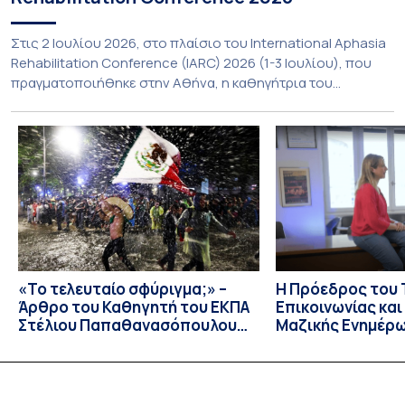
Στις 2 Ιουλίου 2026, στο πλαίσιο του International Aphasia
Rehabilitation Conference (IARC) 2026 (1-3 Ιουλίου), που
πραγματοποιήθηκε στην Αθήνα, η καθηγήτρια του
Τμήματος Φιλολογίας του Εθνικού και Καποδιστριακού
Πανεπιστημίου Αθηνών, Σπυριδούλα Βαρλοκώστα,
παρουσίασε το LexiGram, ένα καινοτόμο, σταθμισμένο
εργαλείο αξιολόγησης των λεξικών και γραμματικών
διαταραχών σε ελληνόφωνους ασθενείς με αφασία. Η
αφασία είναι επίκτητη γλωσσική […]
«Το τελευταίο σφύριγμα;» –
Η Πρόεδρος του
Άρθρο του Καθηγητή του ΕΚΠΑ
Επικοινωνίας κα
Στέλιου Παπαθανασόπουλου
Μαζικής Ενημέρ
στην εφημερίδα «ΤΑ ΝΕΑ»
Πανεπιστημίου Α
Καθηγήτρια Λίζα 
την απαγόρευση 
media σε ανηλίκ