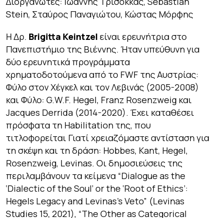
Διοργανωτές
: Ιωάννης Τρισόκκας, Sebastian
Stein, Σταύρος Παναγιώτου, Κώστας Μόρφης
Η Δρ.
Brigitta Keintzel
είναι ερευνήτρια στο
Πανεπιστήμιο της Βιέννης. Ήταν υπεύθυνη για
δύο ερευνητικά προγράμματα
χρηματοδοτούμενα από το FWF της Αυστρίας:
Φύλο στον Χέγκελ και τον Λεβινάς
(2005-2008)
και
Φύλο: G.W.F. Hegel, Franz Rosenzweig και
Jacques Derrida
(2014-2020). Έχει καταθέσει
πρόσφατα τη Habilitation της, που
τιτλοφορείται
Γιατί χρειαζόμαστε αντίσταση για
τη σκέψη και τη δράση: Hobbes, Kant, Hegel,
Rosenzweig, Levinas
. Οι δημοσιεύσεις της
περιλαμβάνουν τα κείμενα “Dialogue as the
‘Dialectic of the Soul’ or the ‘Root of Ethics’:
Hegels Legacy and Levinas’s Veto” (
Levinas
Studies
15, 2021), “The Other as Categorical