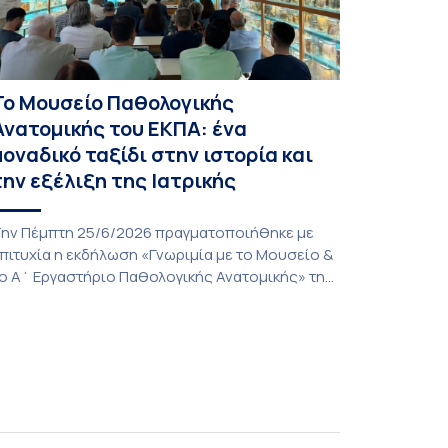
Το Μουσείο Παθολογικής
Ανατομικής του ΕΚΠΑ: ένα
μοναδικό ταξίδι στην ιστορία και
την εξέλιξη της Ιατρικής
ην Πέμπτη 25/6/2026 πραγματοποιήθηκε με
πιτυχία η εκδήλωση «Γνωριμία με το Μουσείο &
ο Α΄ Εργαστήριο Παθολογικής Ανατομικής» της
ατρικής Σχολής του Εθνικού και Καποδιστριακού
ανεπιστημίου Αθηνών, μια πρωτοβουλία που
νέδειξε την ιστορική διαδρομή, το
πιστημονικό έργο και την πολύτιμη συμβολή
ων δύο αυτών εμβληματικών ακαδημαϊκών
ομών στην εκπαίδευση, την έρευνα και την
σκηση της […]