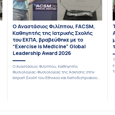
Ο Αναστάσιος Φιλίππου, FACSM,
ς
Καθηγητής της Ιατρικής Σχολής
του ΕΚΠΑ, βραβεύθηκε με το
“Exercise is Medicine” Global
Leadership Award 2026
Τ
ε
Ο Αναστάσιος Φιλίππου, Καθηγητής
τ
Φυσιολογίας-Φυσιολογίας της Άσκησης στην
Ι
Ιατρική Σχολή του Εθνικού και Καποδιστριακού
Π
Πανεπιστημίου Αθηνών (ΕΚΠΑ) και Πρόεδρος
α
του Εθνικού Κέντρου “Exercise is Medicine-
ε
Greece”, έλαβε το “Exercise is Medicine” Global
τ
Leadership Award 2026 από το American College
δ
of Sports Medicine (ACSM). Κάθε χρόνο,
ά
προσωπικότητες, των οποίων η ηγετική δράση