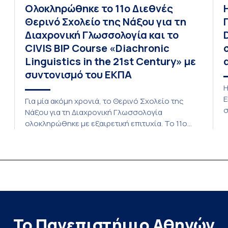
Ολοκληρώθηκε το 11ο Διεθνές
Θερινό Σχολείο της Νάξου για τη
Διαχρονική Γλωσσολογία και το
CIVIS BIP Course «Diachronic
Linguistics in the 21st Century» με
συντονισμό του ΕΚΠΑ
Η
Ε
Για μία ακόμη χρονιά, το Θερινό Σχολείο της
σ
Νάξου για τη Διαχρονική Γλωσσολογία
β
ολοκληρώθηκε με εξαιρετική επιτυχία. Το 11ο
τ
Διεθνές Θερινό Σχολείο της Νάξου, μαζί με τη
ε
διά ζώσης φάση του CIVIS BIP Course «Diachronic
Δ
Linguistics in the 21st Century», διεξήχθη από τις
κ
19 έως τις 25 Ιουλίου 2026 στο ιστορικό κτίριο
Β
της πρώην σχολής […]
Ι
Το Πανεπιστήμιο Αθηνών