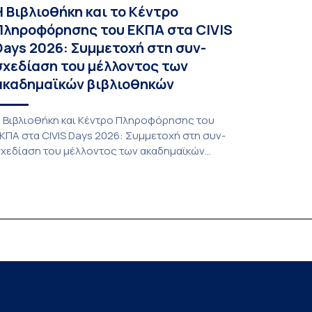
Η Βιβλιοθήκη και το Κέντρο
Πληροφόρησης του ΕΚΠΑ στα CIVIS
Days 2026: Συμμετοχή στη συν-
σχεδίαση του μέλλοντος των
ακαδημαϊκών βιβλιοθηκών
 Βιβλιοθήκη και Κέντρο Πληροφόρησης του
ΚΠΑ στα CIVIS Days 2026: Συμμετοχή στη συν-
χεδίαση του μέλλοντος των ακαδημαϊκών
ιβλιοθηκών Στην αποστολή που εκπροσώπησε
ο ΕΚΠΑ στη φετινή εκδήλωση «CIVIS Days», με
πικεφαλής την Αντιπρύτανι Ακαδημαϊκών,
ιεθνών Σχέσεων και Εξωστρέφειας, Καθηγήτρια
. Σοφία Παπαϊωάννου, συμμετείχε ενεργά και η
ιβλιοθήκη και Κέντρο Πληροφόρησης (ΒΚΠ) του
δρύματος. Οι […]