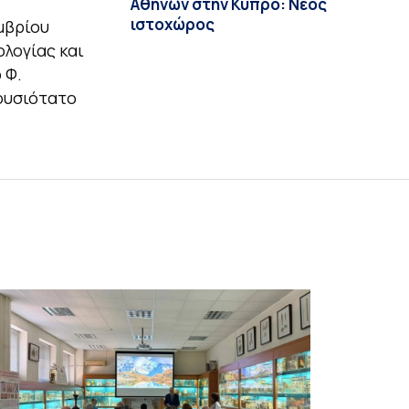
Αθηνών στην Κύπρο: Νέος
ιστοχώρος
μβρίου
λογίας και
 Φ.
λουσιότατο