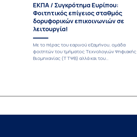
ΕΚΠΑ / Συγκρότημα Ευρίπου:
Φοιτητικός επίγειος σταθμός
δορυφορικών επικοινωνιών σε
λειτουργία!
Με το πέρας του εαρινού εξαμήνου, ομάδα
φοιτητών του τμήματος Τεχνολογιών Ψηφιακής
Βιομηχανίας (ΤΤΨΒ) αλλά και του
Αεροδιαστημικής Επιστήμης και Τεχνολογίας
ολοκλήρωσε την κατασκευή επίγειου σταθμού
λήψης δορυφορικών σημάτων. Ο σταθμός
λειτουργεί πλέον στο Συγκρότημα Ευρίπου και
εντάσσεται στο παγκόσμιο δίκτυο SatNOGS. Η
ιδέα προέκυψε έπειτα από την επίσκεψη
φοιτητών του ΤΤΨΒ στο Open Source […]