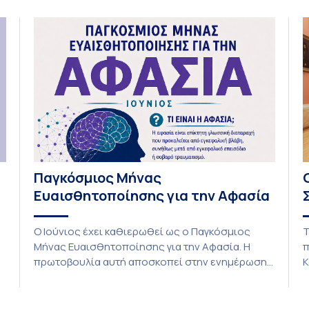
έχει προωθήσει την ενσωμάτωση της […]
Παγκόσμιος Μήνας
Ευαισθητοποίησης για την Αφασία
Ο Ιούνιος έχει καθιερωθεί ως ο Παγκόσμιος
Τ
Μήνας Ευαισθητοποίησης για την Αφασία. Η
π
πρωτοβουλία αυτή αποσκοπεί στην ενημέρωση
Κ
του κοινού σχετικά με τις επιπτώσεις της
κ
αφασίας στην επικοινωνία και την καθημερινή
τ
ζωή των ατόμων που ζουν με αυτήν. Παράλληλα,
Π