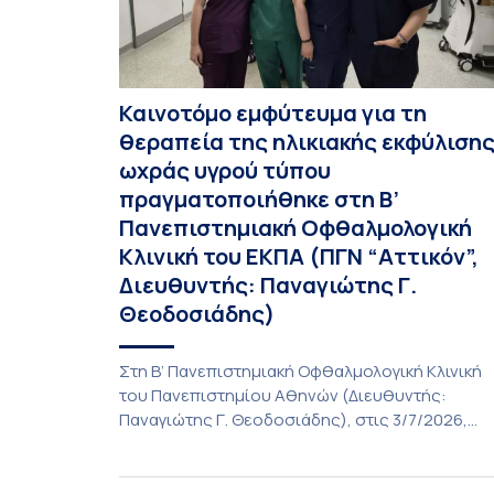
Καινοτόμο εμφύτευμα για τη
θεραπεία της ηλικιακής εκφύλιση
ωχράς υγρού τύπου
πραγματοποιήθηκε στη Β’
Πανεπιστημιακή Οφθαλμολογική
Κλινική του ΕΚΠΑ (ΠΓΝ “Αττικόν”,
Διευθυντής: Παναγιώτης Γ.
Θεοδοσιάδης)
Στη Β’ Πανεπιστημιακή Οφθαλμολογική Κλινική
του Πανεπιστημίου Αθηνών (Διευθυντής:
Παναγιώτης Γ. Θεοδοσιάδης), στις 3/7/2026,
πραγματοποιήθηκε η πρώτη εμφύτευση του
ενθέματος Susvimo (Port Delivery System, PDS)
στο πλαίσιο της διεθνούς κλινικής μελέτης