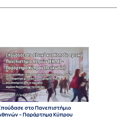
χολής καθηγητή Νικολάου Αρκαδόπουλου και
ου Αντιπροέδρου της Ιατρικής Σχολής καθηγητή
ωνσταντίνου Τσιούφη η ορκωμοσία των κάτωθι
ελών ΔΕΠ: Αμαλία Αναστασοπούλου, Ηλίας
ιαλλάφος, Κωνσταντίνος Ζωγράφος, […]
Σπούδασε στο Πανεπιστήμιο
Αθηνών – Παράρτημα Κύπρου