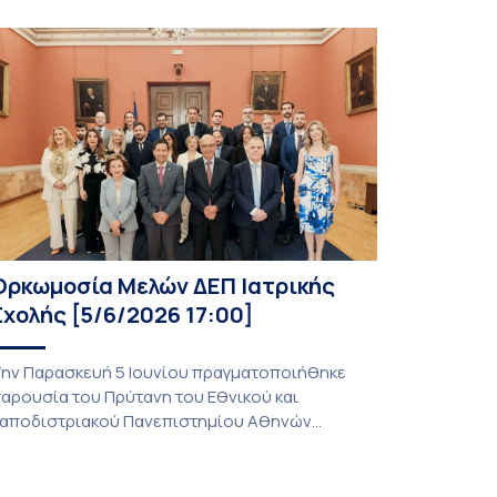
Ορκωμοσία Μελών ΔΕΠ Ιατρικής
Σχολής [5/6/2026 17:00]
ην Παρασκευή 5 Ιουνίου πραγματοποιήθηκε
αρουσία του Πρύτανη του Εθνικού και
αποδιστριακού Πανεπιστημίου Αθηνών
αθηγητή Γεράσιμου Σιάσου, της Κοσμήτορος
ης Σχολής Επιστημών Υγείας καθηγήτριας
αγώνας Λάγιου, του Πρόεδρου της Ιατρικής