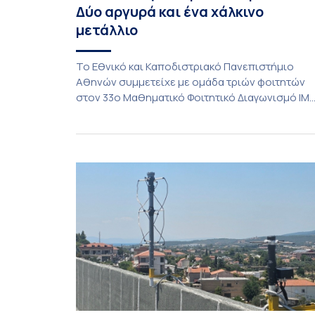
Δύο αργυρά και ένα χάλκινο
μετάλλιο
To Εθνικό και Καποδιστριακό Πανεπιστήμιο
Αθηνών συμμετείχε με ομάδα τριών φοιτητών
στον 33ο Μαθηματικό Φοιτητικό Διαγωνισμό IM
(International Mathematics Competition), ο
οποίος πραγματοποιήθηκε στις 29 και 30
Ιουλίου στο Blagoevgrad της Βουλγαρίας. Σε
αυτόν συμμετείχαν 447 φοιτητές
εκπροσωπώντας 135 πανεπιστήμια από 46
χώρες. Από την Ελλάδα, συμμετείχαν επίσης το
Εθνικό Μετσόβιο Πολυτεχνείο, το Αριστοτέλειο
Πανεπιστήμιο […]