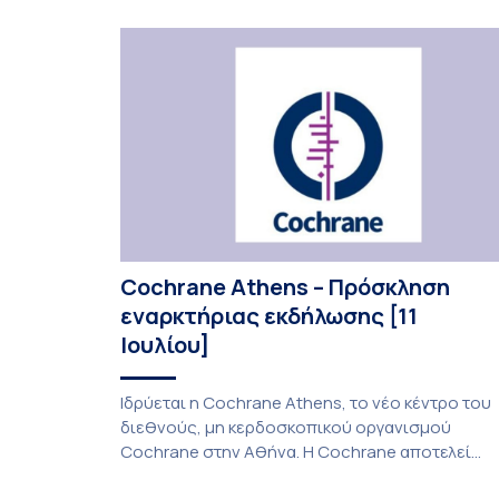
Sightspire σε ασθενή 82 ετών με ηλικιακή
εκφύλιση ωχράς υγρού τύπου. Το ένθεμα αυτό
αποτελεί καινοτόμο θεραπεία για ασθενείς με
νεοαγγειακή ηλικιακή εκφύλιση ωχράς, […]
Cochrane Athens – Πρόσκληση
εναρκτήριας εκδήλωσης [11
Ιουλίου]
Ιδρύεται η Cochrane Athens, το νέο κέντρο του
διεθνούς, μη κερδοσκοπικού οργανισμού
Cochrane στην Αθήνα. Η Cochrane αποτελεί
οργανισμό παραγωγής, αξιολόγησης και