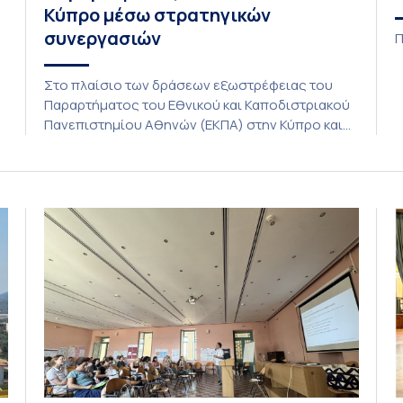
Κύπρο μέσω στρατηγικών
συνεργασιών
Π
Στο πλαίσιο των δράσεων εξωστρέφειας του
Παραρτήματος του Εθνικού και Καποδιστριακού
C
Πανεπιστημίου Αθηνών (ΕΚΠΑ) στην Κύπρο και
ενόψει της έναρξης των προπτυχιακών
προγραμμάτων σπουδών του Τμήματος
Οικονομικών Επιστημών και του Τμήματος
Διοίκησης Επιχειρήσεων και Οργανισμών τον
Σεπτέμβριο του 2026, ο Κοσμήτορας της Σχολής
Οικονομικών και Πολιτικών Επιστημών,
Καθηγητής Νικόλαος Ηρειώτης, και ο Πρόεδρος
του Τμήματος […]