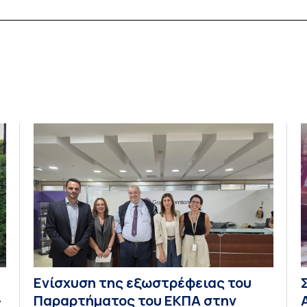
αναδεικνύει τις προκλήσεις που αντιμετωπίζουν
Σ
.
οι φροντιστές τους, διεκδικώντας την ισότιμη
τ
και ενεργή συμμετοχή των ατόμων […]
Κ
μ
Γ
Ενίσχυση της εξωστρέφειας του
–
Παραρτήματος του ΕΚΠΑ στην