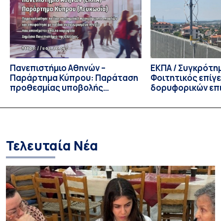
Πολιτικών Επιστημών, Καθηγητής Νικόλαος Ηρειώτης, και ο
Πρόεδρος του Τμήματος […]
Πανεπιστήμιο Αθηνών –
ΕΚΠΑ / Συγκρότη
Παράρτημα Κύπρου: Παράταση
Φοιτητικός επίγ
προθεσμίας υποβολής
δορυφορικών επι
εκδήλωσης ενδιαφέροντος
λειτουργία!
υποψηφίων
Τελευταία Νέα