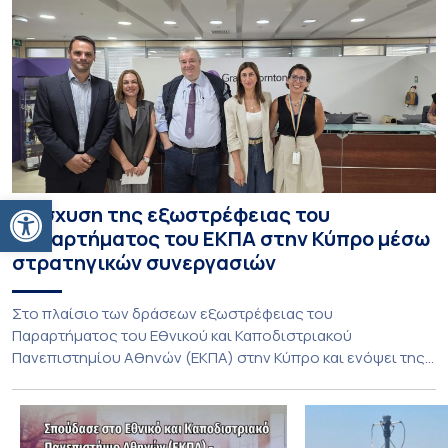
Ανοίξτε τη γραμμή εργαλείων
Ενίσχυση της εξωστρέφειας του
Παραρτήματος του ΕΚΠΑ στην Κύπρο μέσω
στρατηγικών συνεργασιών
Στο πλαίσιο των δράσεων εξωστρέφειας του
Παραρτήματος του Εθνικού και Καποδιστριακού
Πανεπιστημίου Αθηνών (ΕΚΠΑ) στην Κύπρο και ενόψει της
έναρξης των προπτυχιακών προγραμμάτων σπουδών του
Τμήματος Οικονομικών Επιστημών και του Τμήματος
Διοίκησης Επιχειρήσεων και Οργανισμών τον Σεπτέμβριο
του 2026, ο Κοσμήτορας της Σχολής Οικονομικών και