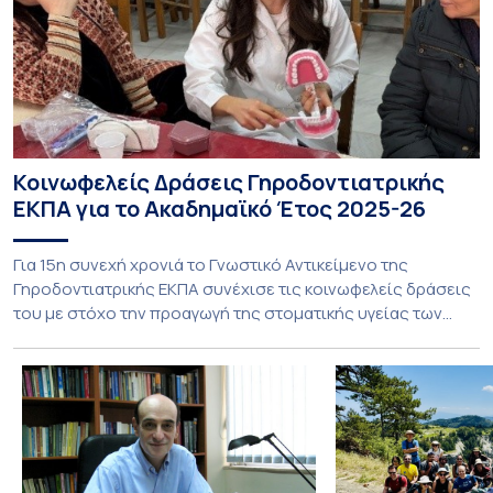
Κοινωφελείς Δράσεις Γηροδοντιατρικής
ΕΚΠΑ για το Ακαδημαϊκό Έτος 2025-26
Για 15η συνεχή χρονιά το Γνωστικό Αντικείμενο της
Γηροδοντιατρικής ΕΚΠΑ συνέχισε τις κοινωφελείς δράσεις
του με στόχο την προαγωγή της στοματικής υγείας των
ευάλωτων ηλικιωμένων συμπολιτών μας. Το πρόγραμμα της
υποχρεωτικής «κοινωφελούς μάθησης» στο μάθημα της
Γηροδοντιατρικής 10ου εξαμήνου, περιλάμβανε
εκπαιδευτικές δραστηριότητες στο Γηροκομείο-
Πτωχοκομείο Αθηνών, στο Οδοντιατρικό Τμήμα/Μονάδα
ΑΜΕΑ Ενηλίκων Ασκληπιείου Βούλας, στο Κέντρο
Γηριατρικής […]