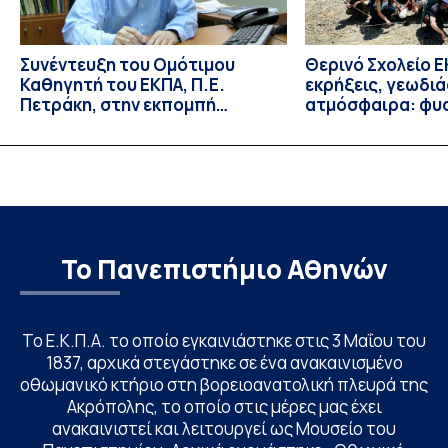
Συνέντευξη του Ομότιμου
Θερινό Σχολείο Ε
Καθηγητή του ΕΚΠΑ, Π.Ε.
εκρήξεις, γεωδι
Πετράκη, στην εκπομπή
ατμόσφαιρα: φυ
“Update” στην ΕΡΤ
ιδιότητες, σύζευ
βιολογικές επιδ
Το Πανεπιστήμιο Αθηνών
Το Ε.Κ.Π.Α. το οποίο εγκαινιάστηκε στις 3 Μαΐου του
1837, αρχικά στεγάστηκε σε ένα ανακαινισμένο
οθωμανικό κτήριο στη βορειοανατολική πλευρά της
Ακρόπολης, το οποίο στις μέρες μας έχει
ανακαινιστεί και λειτουργεί ως Μουσείο του