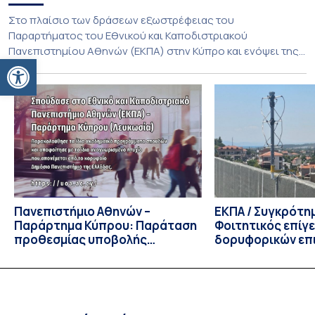
Στο πλαίσιο των δράσεων εξωστρέφειας του
Παραρτήματος του Εθνικού και Καποδιστριακού
Πανεπιστημίου Αθηνών (ΕΚΠΑ) στην Κύπρο και ενόψει της
Ανοίξτε τη γραμμή εργαλείων
έναρξης των προπτυχιακών προγραμμάτων σπουδών του
Τμήματος Οικονομικών Επιστημών και του Τμήματος
Διοίκησης Επιχειρήσεων και Οργανισμών τον Σεπτέμβριο
του 2026, ο Κοσμήτορας της Σχολής Οικονομικών και
Πολιτικών Επιστημών, Καθηγητής Νικόλαος Ηρειώτης, και ο
Πρόεδρος του Τμήματος […]
Πανεπιστήμιο Αθηνών –
ΕΚΠΑ / Συγκρότη
Παράρτημα Κύπρου: Παράταση
Φοιτητικός επίγ
προθεσμίας υποβολής
δορυφορικών επι
εκδήλωσης ενδιαφέροντος
λειτουργία!
υποψηφίων