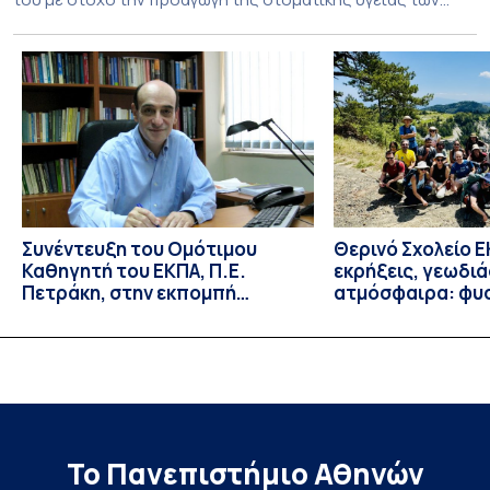
ευάλωτων ηλικιωμένων συμπολιτών μας. Το πρόγραμμα της
υποχρεωτικής «κοινωφελούς μάθησης» στο μάθημα της
Γηροδοντιατρικής 10ου εξαμήνου, περιλάμβανε
εκπαιδευτικές δραστηριότητες στο Γηροκομείο-
Πτωχοκομείο Αθηνών, στο Οδοντιατρικό Τμήμα/Μονάδα
ΑΜΕΑ Ενηλίκων Ασκληπιείου Βούλας, στο Κέντρο
Γηριατρικής […]
Συνέντευξη του Ομότιμου
Θερινό Σχολείο Ε
Καθηγητή του ΕΚΠΑ, Π.Ε.
εκρήξεις, γεωδι
Πετράκη, στην εκπομπή
ατμόσφαιρα: φυ
“Update” στην ΕΡΤ
ιδιότητες, σύζευ
βιολογικές επιδ
Το Πανεπιστήμιο Αθηνών