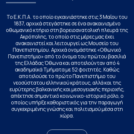
Το Ε.Κ.Π.Α. το οποίο εγκαινιάστηκε στις 3 Μαΐου του
1837, αρχικά στεγάστηκε σε ένα ανακαινισμένο
οθωμανικό κτήριο στη βορειοανατολική πλευρά της
Ακρόπολης, το οποίο στις μέρες μας έχει
ανακαινιστεί και λειτουργεί ως Μουσείο του
Πανεπιστημίου. Αρχικά ονομάστηκε «Οθωνικό
Πανεπιστήμιο» από το όνομα του πρώτου βασιλιά
της Ελλάδας Όθωνα και αποτελούνταν από 4
ακαδημαϊκά Τμήματα με 52 φοιτητές. Καθώς
αποτελούσε το πρώτο Πανεπιστήμιο του
νεοσύστατου ελληνικού κράτους, αλλά και της
ευρύτερης βαλκανικής και μεσογειακής περιοχής,
απέκτησε σημαντικό κοινωνικο-ιστορικό ρόλο, ο
οποίος υπήρξε καθοριστικός για την παραγωγή
συγκεκριμένης γνώσης και πολιτισμού μέσα στη
χώρα.