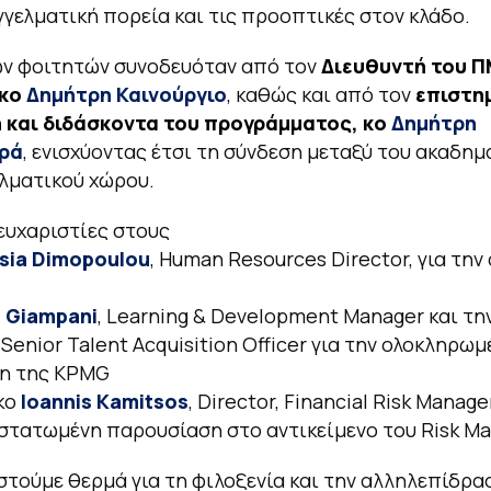
γγελματική πορεία και τις προοπτικές στον κλάδο.
ων φοιτητών συνοδευόταν από τον
Διευθυντή του Π
 κο
Δημήτρη Καινούργιο
, καθώς και από τον
επιστη
 και διδάσκοντα του προγράμματος, κο
Δημήτρη
ρά
, ενισχύοντας έτσι τη σύνδεση μεταξύ του ακαδημ
λματικού χώρου.
 ευχαριστίες στους
sia Dimopoulou
, Human Resources Director, για την
a Giampani
, Learning & Development Manager και τη
,
Senior Talent Acquisition Officer για την ολοκληρωμ
η της KPMG
 κο
Ioannis Kamitsos
, Director, Financial Risk Manag
στατωμένη παρουσίαση στο αντικείμενο του Risk M
στούμε θερμά για τη φιλοξενία και την αλληλεπίδρα