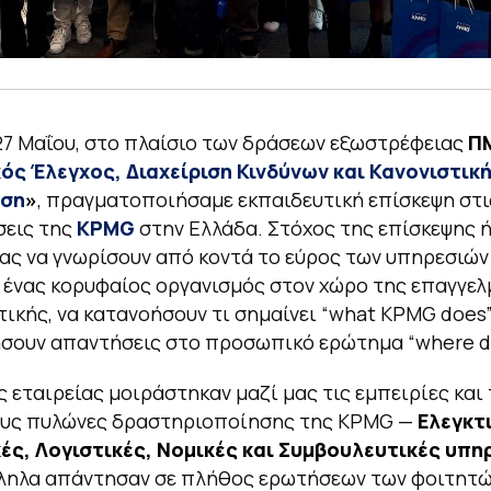
27 Μαΐου, στο πλαίσιο των δράσεων εξωστρέφειας
Π
ός Έλεγχος, Διαχείριση Κινδύνων και Κανονιστικ
ση
»
, πραγματοποιήσαμε εκπαιδευτική επίσκεψη στι
σεις της
KPMG
στην Ελλάδα. Στόχος της επίσκεψης ή
ας να γνωρίσουν από κοντά το εύρος των υπηρεσιών
ένας κορυφαίος οργανισμός στον χώρο της επαγγελ
ικής, να κατανοήσουν τι σημαίνει “what KPMG does”
σουν απαντήσεις στο προσωπικό ερώτημα “where do I 
ς εταιρείας μοιράστηκαν μαζί μας τις εμπειρίες και 
τους πυλώνες δραστηριοποίησης της KPMG —
Ελεγκτ
ές, Λογιστικές, Νομικές και Συμβουλευτικές υπη
ληλα απάντησαν σε πλήθος ερωτήσεων των φοιτητώ