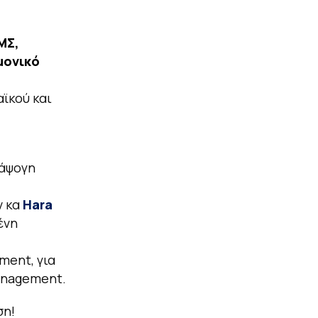
ΜΣ,
μονικό
αϊκού και
 άψογη
ν κα
Hara
ένη
ement, για
anagement.
ση!