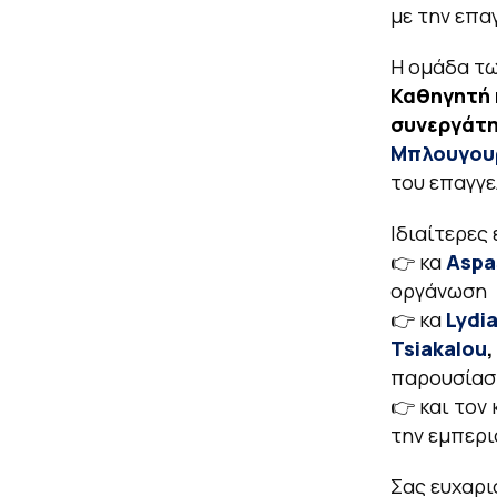
με την επα
Η ομάδα τ
Καθηγητή
συνεργάτη
Μπλουγου
του επαγγε
Ιδιαίτερες
👉 κα
Aspa
οργάνωση
👉 κα
Lydi
Tsiakalou
παρουσίασ
👉 και τον
την εμπερι
Σας ευχαρι