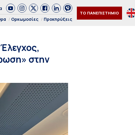
α
ΤΟ ΠΑΝΕΠΙΣΤΗΜΙΟ
θρα
Ορκωμοσίες
Προκηρύξεις
 Έλεγχος,
ρφωση» στην