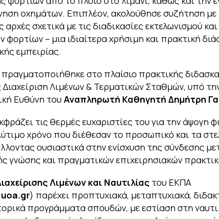
ς φορτίων από το πλοίο στο λιμάνι, καθώς και την ε
ίνηση οχημάτων. Επιπλέον, ακολούθησε συζήτηση με 
ς αρχές σχετικά με τις διαδικασίες εκτελωνισμού και
ν φορτίων – μια ιδιαίτερα χρήσιμη και πρακτική δι
κής εμπειρίας.
 πραγματοποιήθηκε στο πλαίσιο πρακτικής διδασκα
Διαχείριση Λιμένων & Τερματικών Σταθμών, υπό τη
ική Ευθύνη του
Αναπληρωτή Καθηγητή Δημήτρη Γ
κφράζει τις θερμές ευχαριστίες του για την άψογη φ
λύτιμο χρόνο που διέθεσαν το προσωπικό και τα στε
λλοντας ουσιαστικά στην ενίσχυση της σύνδεσης με
ς γνώσης και πραγματικών επιχειρησιακών πρακτικ
ιαχείρισης Λιμένων και Ναυτιλίας
του ΕΚΠΑ
.
uoa
.
gr
) παρέχει προπτυχιακά, μεταπτυχιακά, διδακ
ορικά προγράμματα σπουδών, με εστίαση στη ναυτιλ