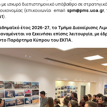
η με ισχυρό διεπιστημονικό υπόβαθρο σε στρατηγικά
 οικονομίας (επικοινωνία: email:
spm
@
pms
.
uoa
.
gr
,
61
).
αδημαϊκό έτος 2026-27, το Τμήμα Διαχείρισης Λιμ
αναμένεται να ξεκινήσει επίσης λειτουργία, με έδ
στο Παράρτημα Κύπρου του ΕΚΠΑ.