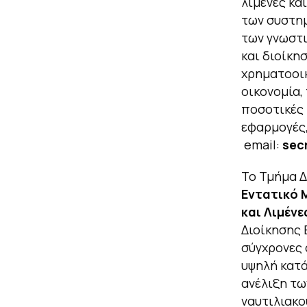
λιμένες κα
των συστη
των γνωστι
και διοίκη
χρηματοοικ
οικονομία,
ποσοτικές 
εφαρμογές,
email:
sec
Το Τμήμα Δ
Εντατικό 
και Λιμένε
Διοίκησης 
σύγχρονες 
υψηλή κατά
ανέλιξη τω
ναυτιλιακο