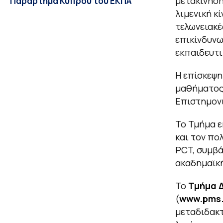
μετακίνηση
Παράρτημα Κύπρου του ΕΚΠΑ
λιμενική κ
τελωνειακέ
επικίνδυνω
εκπαιδευτι
Η επίσκεψη
μαθήματος 
Επιστημον
Το Τμήμα ε
και τον πο
PCT, συμβά
ακαδημαϊκή
Το
Τμήμα Δ
(
www
.
pms
μεταδιδακτ