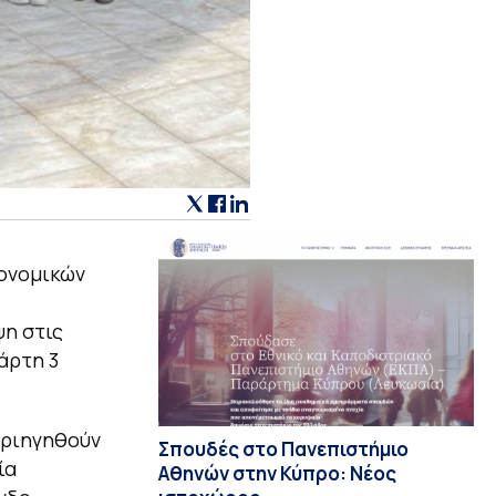
κονομικών
η στις
τάρτη 3
εριηγηθούν
Σπουδές στο Πανεπιστήμιο
ία
Αθηνών στην Κύπρο: Νέος