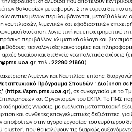
ι την εφοδιαστική αλυσίδα που αποτελούν κεντρικο
μάτων θαλασσίων μεταφορών. Στην ευρεία διεπιστη
κών αντικειμένων περιλαμβάνονται, μεταξύ άλλων,
ση ναυτιλιακών, λιμενικών και εφοδιαστικών επιχειρ
ονομική διοίκηση, λογιστική και επιχειρηματικότητ
 πράσινο περιβάλλον, κλιματική αλλαγή και βιωσιμό
μεθόδους, τεχνολογικές καινοτομίες και πληροφορι
 αρχές δικαίου και διεθνείς γεωπολιτικές σχέσεις (ε
r
@
pms
.
uoa
.
gr
, τηλ.:
22280 21860
).
ιαχείρισης Λιμένων και Ναυτιλίας, επίσης, διοργανώ
Μεταπτυχιακό Πρόγραμμα Σπουδών ΄Διοίκηση σε 
ς’
(
https
://
spm
.
pms
.
uoa
.
gr
), σε συνεργασία με το Τ
Επιχειρήσεων και Οργανισμών του ΕΚΠΑ. Το ΠΜΣ πα
ακαδημαϊκές γνώσεις, με ευέλικτη μεταπτυχιακή εξει
ρτιση και σύνθετες επαγγελματικές δεξιότητες, για
ν αποφοίτων στην αγορά εργασίας του ευρύτερου δ
ύ ‘cluster’, που θα καλύψουν τις διαρκώς αυξανόμενε