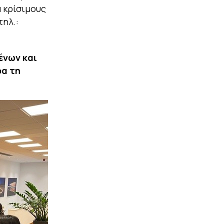
 κρίσιμους
 τηλ.:
ένων και
ρα τη