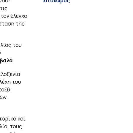
νδο-
ιστοχώρος
τις
 τον έλεγχο
άσταση της
λίας του
ν
αβαλά
.
ιλοξενία
λέχη του
ταξύ
ών.
τορικά και
ία, τους