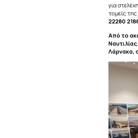
για στελέχ
τομείς της
22280 218
Από το ακ
Ναυτιλίας 
Λάρνακα, 