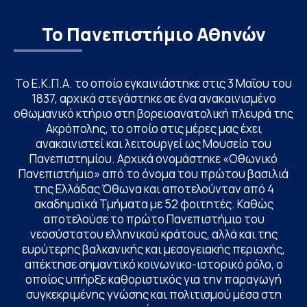
Το Πανεπιστήμιο Αθηνών
Το Ε.Κ.Π.Α. το οποίο εγκαινιάστηκε στις 3 Μαΐου του
1837, αρχικά στεγάστηκε σε ένα ανακαινισμένο
οθωμανικό κτήριο στη βορειοανατολική πλευρά της
Ακρόπολης, το οποίο στις μέρες μας έχει
ανακαινιστεί και λειτουργεί ως Μουσείο του
Πανεπιστημίου. Αρχικά ονομάστηκε «Οθωνικό
Πανεπιστήμιο» από το όνομα του πρώτου βασιλιά
της Ελλάδας Όθωνα και αποτελούνταν από 4
ακαδημαϊκά Τμήματα με 52 φοιτητές. Καθώς
αποτελούσε το πρώτο Πανεπιστήμιο του
νεοσύστατου ελληνικού κράτους, αλλά και της
ευρύτερης βαλκανικής και μεσογειακής περιοχής,
απέκτησε σημαντικό κοινωνικο-ιστορικό ρόλο, ο
οποίος υπήρξε καθοριστικός για την παραγωγή
συγκεκριμένης γνώσης και πολιτισμού μέσα στη