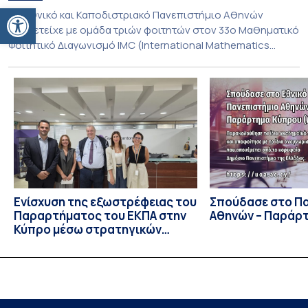
Ανοίξτε τη γραμμή εργαλείων
To Εθνικό και Καποδιστριακό Πανεπιστήμιο Αθηνών
συμμετείχε με ομάδα τριών φοιτητών στον 33ο Μαθηματικό
Φοιτητικό Διαγωνισμό IMC (International Mathematics
Competition), ο οποίος πραγματοποιήθηκε στις 29 και 30
Ιουλίου στο Blagoevgrad της Βουλγαρίας. Σε αυτόν
συμμετείχαν 447 φοιτητές εκπροσωπώντας 135
πανεπιστήμια από 46 χώρες. Από την Ελλάδα, συμμετείχαν
επίσης το Εθνικό Μετσόβιο Πολυτεχνείο, το Αριστοτέλειο
Πανεπιστήμιο […]
Ενίσχυση της εξωστρέφειας του
Σπούδασε στο Π
Παραρτήματος του ΕΚΠΑ στην
Αθηνών – Παράρ
Κύπρο μέσω στρατηγικών
συνεργασιών