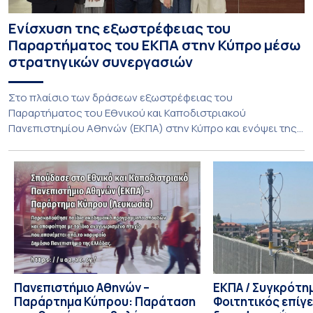
Ενίσχυση της εξωστρέφειας του
Παραρτήματος του ΕΚΠΑ στην Κύπρο μέσω
στρατηγικών συνεργασιών
Στο πλαίσιο των δράσεων εξωστρέφειας του
Παραρτήματος του Εθνικού και Καποδιστριακού
Πανεπιστημίου Αθηνών (ΕΚΠΑ) στην Κύπρο και ενόψει της
έναρξης των προπτυχιακών προγραμμάτων σπουδών του
Τμήματος Οικονομικών Επιστημών και του Τμήματος
Διοίκησης Επιχειρήσεων και Οργανισμών τον Σεπτέμβριο
του 2026, ο Κοσμήτορας της Σχολής Οικονομικών και
Πολιτικών Επιστημών, Καθηγητής Νικόλαος Ηρειώτης, και ο
Πρόεδρος του Τμήματος […]
Πανεπιστήμιο Αθηνών –
ΕΚΠΑ / Συγκρότη
Παράρτημα Κύπρου: Παράταση
Φοιτητικός επίγ