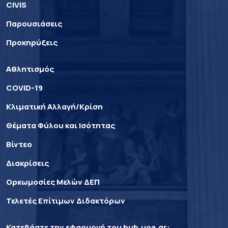
CIVIS
Παρουσιάσεις
Προκηρύξεις
Αθλητισμός
COVID-19
Κλιματική Αλλαγή/Κρίση
Θέματα Φύλου και Ισότητας
Βίντεο
Διακρίσεις
Ορκωμοσίες Μελών ΔΕΠ
Τελετές Επίτιμων Διδακτόρων
Κατεβάστε την εφαρμογή του
hub.uoa.gr
: