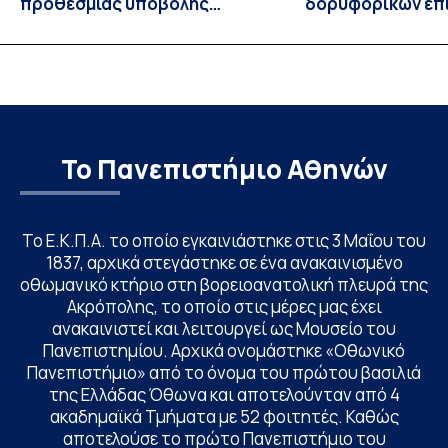
προθεσμίας υποβολής
δορυφορικών επι
εκδήλωσης ενδιαφέροντος
λειτουργία!
υποψηφίων
Το Πανεπιστήμιο Αθηνών
Το Ε.Κ.Π.Α. το οποίο εγκαινιάστηκε στις 3 Μαΐου του
1837, αρχικά στεγάστηκε σε ένα ανακαινισμένο
οθωμανικό κτήριο στη βορειοανατολική πλευρά της
Ακρόπολης, το οποίο στις μέρες μας έχει
ανακαινιστεί και λειτουργεί ως Μουσείο του
Πανεπιστημίου. Αρχικά ονομάστηκε «Οθωνικό
Πανεπιστήμιο» από το όνομα του πρώτου βασιλιά
της Ελλάδας Όθωνα και αποτελούνταν από 4
ακαδημαϊκά Τμήματα με 52 φοιτητές. Καθώς
αποτελούσε το πρώτο Πανεπιστήμιο του