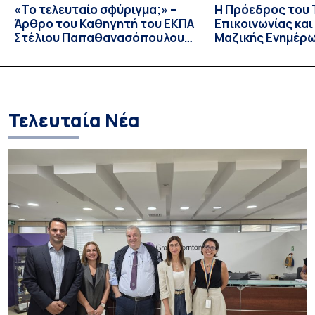
«Το τελευταίο σφύριγμα;» –
Η Πρόεδρος του
Άρθρο του Καθηγητή του ΕΚΠΑ
Επικοινωνίας κα
Στέλιου Παπαθανασόπουλου
Μαζικής Ενημέρ
στην εφημερίδα «ΤΑ ΝΕΑ»
Πανεπιστημίου Α
Καθηγήτρια Λίζα 
την απαγόρευση 
media σε ανηλίκ
Τελευταία Νέα