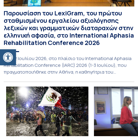
Παρουσίαση του LexiGram, του πρώτου
σταθμισμένου εργαλείου αξιολόγησης
λεξικών και γραμματικών διαταραχών στην
ελληνική αφασία, στο International Aphasia
Rehabilitation Conference 2026
Ανοίξτε τη γραμμή εργαλείων
Στις 2 Ιουλίου 2026, στο πλαίσιο του International Aphasia
Rehabilitation Conference (IARC) 2026 (1-3 Ιουλίου), που
πραγματοποιήθηκε στην Αθήνα, η καθηγήτρια του
Τμήματος Φιλολογίας του Εθνικού και Καποδιστριακού
Πανεπιστημίου Αθηνών, Σπυριδούλα Βαρλοκώστα,
παρουσίασε το LexiGram, ένα καινοτόμο, σταθμισμένο
εργαλείο αξιολόγησης των λεξικών και γραμματικών
διαταραχών σε ελληνόφωνους ασθενείς με αφασία. Η
αφασία είναι επίκτητη γλωσσική […]