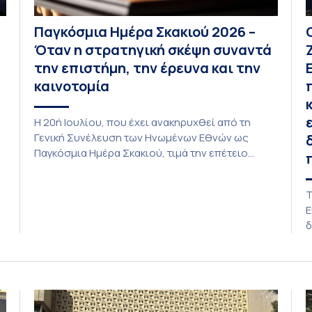
Παγκόσμια Ημέρα Σκακιού 2026 –
Όταν η στρατηγική σκέψη συναντά
την επιστήμη, την έρευνα και την
καινοτομία
Η 20ή Ιουλίου, που έχει ανακηρυχθεί από τη
Γενική Συνέλευση των Ηνωμένων Εθνών ως
Παγκόσμια Ημέρα Σκακιού, τιμά την επέτειο
ίδρυσης της Διεθνούς Σκακιστικής
Ομοσπονδίας (FIDE) στις 20 Ιουλίου 1924. Το
Τ
ς,
Εθνικό και Καποδιστριακό Πανεπιστήμιο Αθηνών
Ε
ν
τιμά την Παγκόσμια Ημέρα Σκακιού,
δ
αναγνωρίζοντας τη μοναδική συμβολή του στη
«
διαπαιδαγώγηση και στην εκπαίδευση των νέων,
τ
αλλά και […]
σ
δ
ε