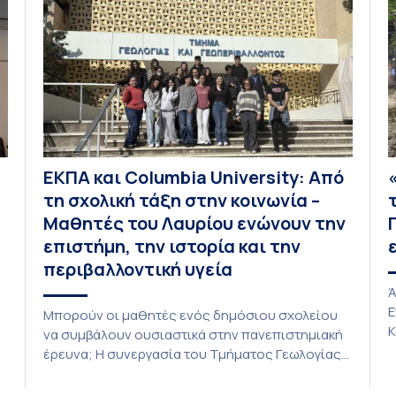
σ
Ο
ΕΚΠΑ και Columbia University: Από
τη σχολική τάξη στην κοινωνία –
Μαθητές του Λαυρίου ενώνουν την
επιστήμη, την ιστορία και την
περιβαλλοντική υγεία
Ά
Ε
Μπορούν οι μαθητές ενός δημόσιου σχολείου
Κ
να συμβάλουν ουσιαστικά στην πανεπιστημιακή
Σ
έρευνα; Η συνεργασία του Τμήματος Γεωλογίας
τ
και Γεωπεριβάλλοντος του Εθνικού και
ε
Καποδιστριακού Πανεπιστημίου Αθηνών (ΕΚΠΑ),