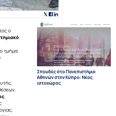
τος ο
τημιακό
το τμήμα
ύ
Σπουδές στο Πανεπιστήμιο
Αθηνών στην Κύπρο: Νέος
ευτής,
ιστοχώρος
θέσεων,
ος
ς
ογίας,