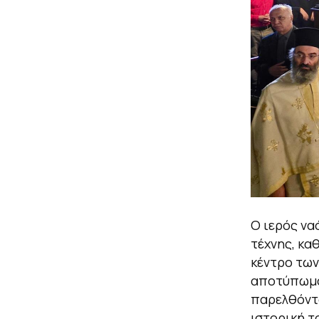
Ο ιερός να
τέχνης, κα
κέντρο των
αποτύπωμα 
παρελθόντο
ιστορική τ