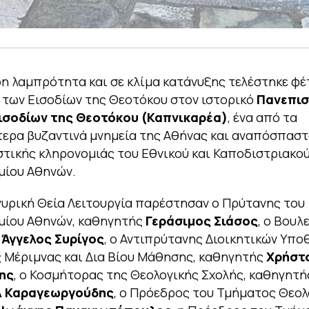
ρη λαμπρότητα και σε κλίμα κατάνυξης τελέστηκε φέ
των Εισοδίων της Θεοτόκου στον ιστορικό
Πανεπισ
Εισοδίων της Θεοτόκου (Καπνικαρέα)
, ένα από τα
ερα βυζαντινά μνημεία της Αθήνας και αναπόσπασ
στικής κληρονομιάς του Εθνικού και Καποδιστριακο
μίου Αθηνών.
υρική Θεία Λειτουργία παρέστησαν ο Πρύτανης του
μίου Αθηνών, καθηγητής
Γεράσιμος Σιάσος
, ο Βουλ
ς
Άγγελος Συρίγος
, ο Αντιπρύτανης Διοικητικών Υπο
 Μέριμνας και Δια Βίου Μάθησης, καθηγητής
Χρήστ
ης
, ο Κοσμήτορας της Θεολογικής Σχολής, καθηγητή
λ Καραγεωργούδης
, ο Πρόεδρος του Τμήματος Θεολ