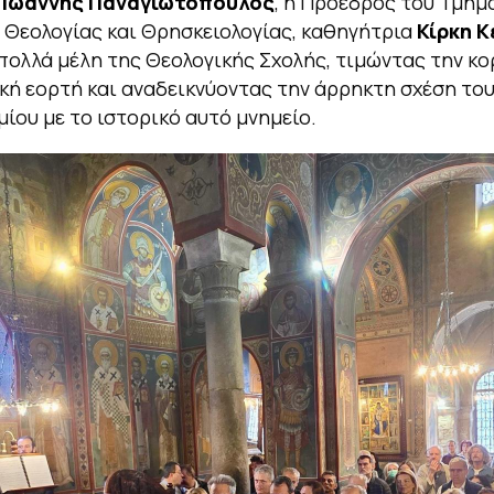
ς
Ιωάννης Παναγιωτόπουλος
, η Πρόεδρος του Τμήμ
 Θεολογίας και Θρησκειολογίας, καθηγήτρια
Κίρκη 
πολλά μέλη της Θεολογικής Σχολής, τιμώντας την κ
ή εορτή και αναδεικνύοντας την άρρηκτη σχέση το
ίου με το ιστορικό αυτό μνημείο.