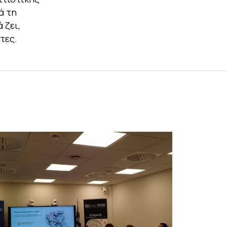
ά τη
 ζει,
τες.