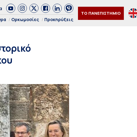
α
ΤΟ ΠΑΝΕΠΙΣΤΗΜΙΟ
θρα
Ορκωμοσίες
Προκηρύξεις
στορικό
κου