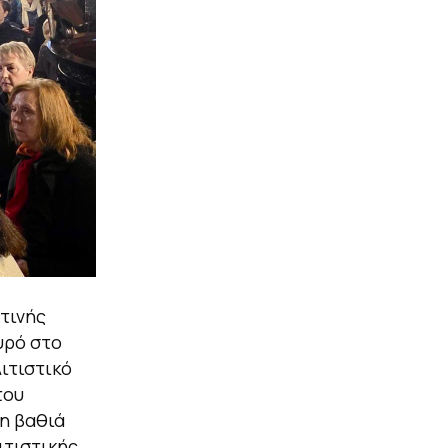
τινής
υρό στο
ιτιστικό
του
η βαθιά
ιτιστικής