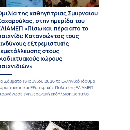
Ομιλία της καθηγήτριας Σμυρναίου
Ζαχαρούλας, στην ημερίδα του
ΕΛΙΑΜΕΠ «Πίσω και πέρα από το
παιχνίδι: Κατανοώντας τους
κινδύνους εξτρεμιστικής
εκμετάλλευσης στους
διαδικτυακούς χώρους
παιχνιδιών»
ο Σάββατο 18 Ιουνίου 2026 το Ελληνικό Ίδρυμα
υρωπαϊκής και Εξωτερικής Πολιτικής ΕΛΙΑΜΕΠ
ιοργάνωσε ενημερωτική εκδήλωση με τίτλο
Πίσω και πέρα από το παιχνίδι: Κατανοώντας
ους κινδύνους εξτρεμιστικής εκμετάλλευσης
τους διαδικτυακούς χώρους παιχνιδιών». Η
ράση εντάσσεται στη διευρυμένη καμπάνια
υαισθητοποίησης που υλοποιεί το ΕΛΙΑΜΕΠ