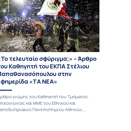
το πλαίσιο του ευρωπαϊκού έργου GEMS | Το
ικοσύστημα των Διαδικτυακών […]
«Το τελευταίο σφύριγμα;» – Άρθρο
του Καθηγητή του ΕΚΠΑ Στέλιου
Παπαθανασόπουλου στην
εφημερίδα «ΤΑ ΝΕΑ»
ρθρο γνώμης του Καθηγητή του Τμήματος
πικοινωνίας και ΜΜΕ του Εθνικού και
αποδιστριακού Πανεπιστημίου Αθηνών,
τέλιου Παπαθανασόπουλου με τίτλο «Το
ελευταίο σφύριγμα;» φιλοξενείται στην
φημερίδα «ΤΑ ΝΕΑ». «Το τελευταίο σφύριγμα;»