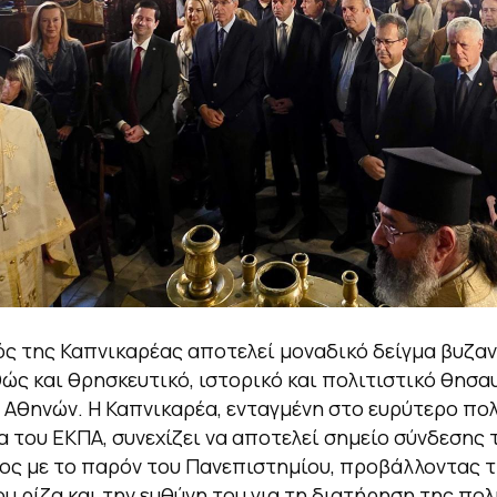
ός της Καπνικαρέας αποτελεί μοναδικό δείγμα βυζαν
θώς και θρησκευτικό, ιστορικό και πολιτιστικό θησα
 Αθηνών. Η Καπνικαρέα, ενταγμένη στο ευρύτερο πολ
του ΕΚΠΑ, συνεχίζει να αποτελεί σημείο σύνδεσης 
ς με το παρόν του Πανεπιστημίου, προβάλλοντας τ
ου ρίζα και την ευθύνη του για τη διατήρηση της πολ