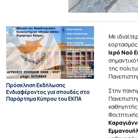
Με ιδιαίτε
εορτασμός 
Ιερό Ναό 
σημαντικότ
της πολιτι
Πανεπιστη
Πρόσκληση Εκδήλωσης
Στην πανηγ
Ενδιαφέροντος για σπουδές στο
Πανεπιστη
Παράρτημα Κύπρου του ΕΚΠΑ
καθηγητή
Φοιτητικής
Καραγιάνν
Εμμανουή