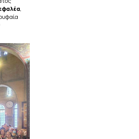
ατος
Κεφαλέα
,
ορυφαία
υ