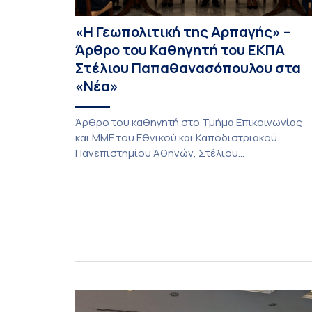
«Η Γεωπολιτική της Αρπαγής» –
Άρθρο του Καθηγητή του ΕΚΠΑ
Στέλιου Παπαθανασόπουλου στα
«Νέα»
Άρθρο του καθηγητή στο Τμήμα Επικοινωνίας
και ΜΜΕ του Εθνικού και Καποδιστριακού
Πανεπιστημίου Αθηνών, Στέλιου
Παπαθανασόπουλου, με τίτλο «Η Γεωπολιτική
της Αρπαγής» που φιλοξένησαν «ΤΑ ΝΕΑ». Η
Γεωπολιτική της Αρπαγής (ΤΑ ΝΕΑ) Για δεκαετίε
η παραδοσιακή διπλωματική ανάλυση βασιζότα
σε μια απλή, σχεδόν αξιωματική παραδοχή: τα
κράτη δρουν στη διεθνή σκηνή, ενεργούν ως
ορθολογικοί παράγοντες […]