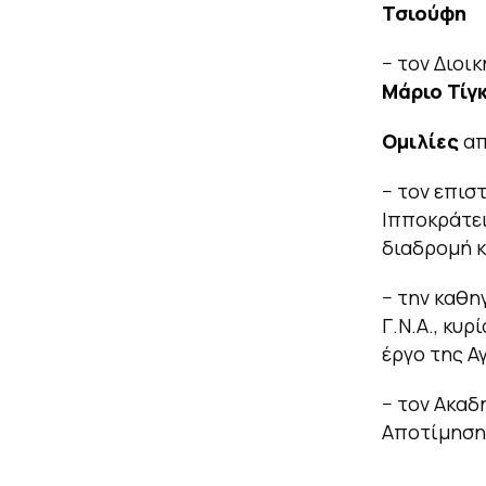
Τσιούφη
− τον Διοι
Μάριο Τίγ
Ομιλίες
απ
− τον επισ
Ιπποκράτει
διαδρομή κ
− την καθη
Γ.Ν.Α., κυρ
έργο της Α
− τον Ακαδ
Αποτίμηση