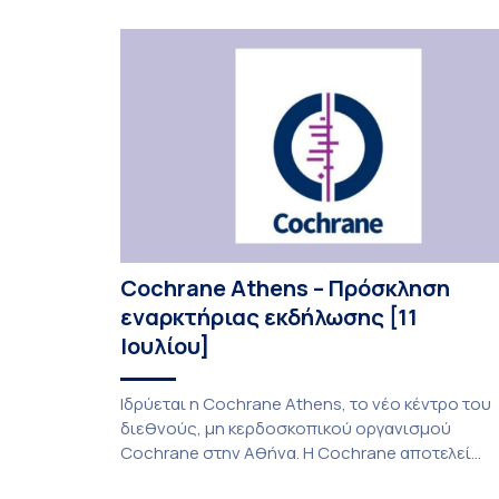
Sightspire σε ασθενή 82 ετών με ηλικιακή
εκφύλιση ωχράς υγρού τύπου. Το ένθεμα αυτό
αποτελεί καινοτόμο θεραπεία για ασθενείς με
νεοαγγειακή ηλικιακή εκφύλιση ωχράς, […]
Cochrane Athens – Πρόσκληση
εναρκτήριας εκδήλωσης [11
Ιουλίου]
Ιδρύεται η Cochrane Athens, το νέο κέντρο του
διεθνούς, μη κερδοσκοπικού οργανισμού
Cochrane στην Αθήνα. Η Cochrane αποτελεί
οργανισμό παραγωγής, αξιολόγησης και