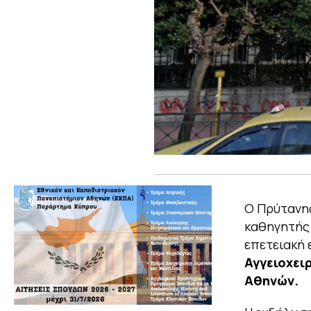
Ο Πρύτανης
καθηγητή
επετειακή
Αγγειοχει
Αθηνών.