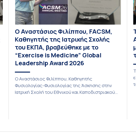
Ο Αναστάσιος Φιλίππου, FACSM,
ς
Καθηγητής της Ιατρικής Σχολής
του ΕΚΠΑ, βραβεύθηκε με το
“Exercise is Medicine” Global
Leadership Award 2026
Τ
ε
Ο Αναστάσιος Φιλίππου, Καθηγητής
τ
Φυσιολογίας-Φυσιολογίας της Άσκησης στην
Ι
Ιατρική Σχολή του Εθνικού και Καποδιστριακού
Π
Πανεπιστημίου Αθηνών (ΕΚΠΑ) και Πρόεδρος
α
του Εθνικού Κέντρου “Exercise is Medicine-
ε
Greece”, έλαβε το “Exercise is Medicine” Global
τ
Leadership Award 2026 από το American College
δ
of Sports Medicine (ACSM). Κάθε χρόνο,
ά
προσωπικότητες, των οποίων η ηγετική δράση