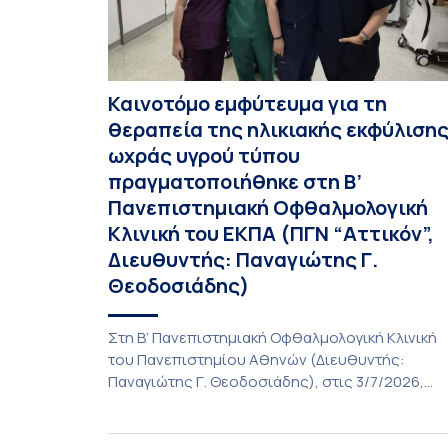
Καινοτόμο εμφύτευμα για τη
θεραπεία της ηλικιακής εκφύλιση
ωχράς υγρού τύπου
πραγματοποιήθηκε στη Β’
Πανεπιστημιακή Οφθαλμολογική
Κλινική του ΕΚΠΑ (ΠΓΝ “Αττικόν”,
Διευθυντής: Παναγιώτης Γ.
Θεοδοσιάδης)
Στη Β’ Πανεπιστημιακή Οφθαλμολογική Κλινική
του Πανεπιστημίου Αθηνών (Διευθυντής:
Παναγιώτης Γ. Θεοδοσιάδης), στις 3/7/2026,
πραγματοποιήθηκε η πρώτη εμφύτευση του
ενθέματος Susvimo (Port Delivery System, PDS)
στο πλαίσιο της διεθνούς κλινικής μελέτης