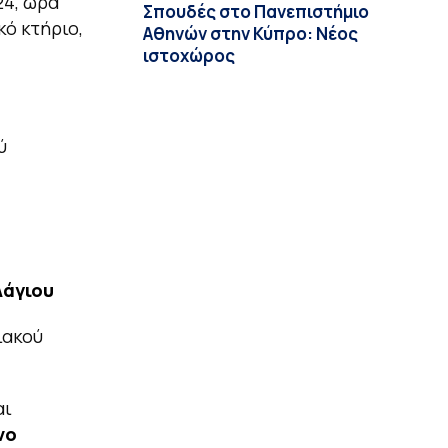
24, ώρα
Σπουδές στο Πανεπιστήμιο
ό κτήριο,
Αθηνών στην Κύπρο: Νέος
ιστοχώρος
ύ
Λάγιου
ιακού
αι
νο