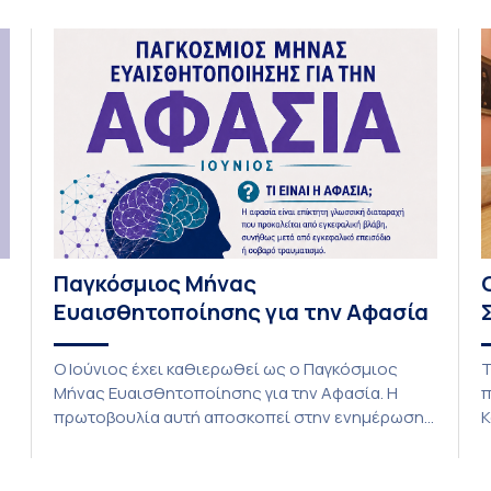
έχει προωθήσει την ενσωμάτωση της […]
Παγκόσμιος Μήνας
Ευαισθητοποίησης για την Αφασία
Ο Ιούνιος έχει καθιερωθεί ως ο Παγκόσμιος
Τ
Μήνας Ευαισθητοποίησης για την Αφασία. Η
π
πρωτοβουλία αυτή αποσκοπεί στην ενημέρωση
Κ
του κοινού σχετικά με τις επιπτώσεις της
κ
αφασίας στην επικοινωνία και την καθημερινή
τ
ζωή των ατόμων που ζουν με αυτήν. Παράλληλα,
Π