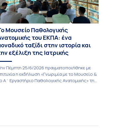
Το Μουσείο Παθολογικής
Ανατομικής του ΕΚΠΑ: ένα
μοναδικό ταξίδι στην ιστορία και
την εξέλιξη της Ιατρικής
ην Πέμπτη 25/6/2026 πραγματοποιήθηκε με
πιτυχία η εκδήλωση «Γνωριμία με το Μουσείο &
ο Α΄ Εργαστήριο Παθολογικής Ανατομικής» της
ατρικής Σχολής του Εθνικού και Καποδιστριακού
ανεπιστημίου Αθηνών, μια πρωτοβουλία που
νέδειξε την ιστορική διαδρομή, το
πιστημονικό έργο και την πολύτιμη συμβολή
ων δύο αυτών εμβληματικών ακαδημαϊκών
ομών στην εκπαίδευση, την έρευνα και την
σκηση της […]