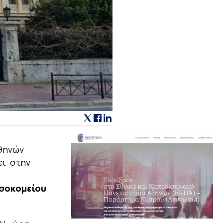
Αθηνών
ει στην
οσοκομείου