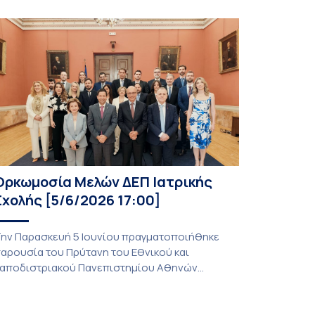
Ορκωμοσία Μελών ΔΕΠ Ιατρικής
Σχολής [5/6/2026 17:00]
ην Παρασκευή 5 Ιουνίου πραγματοποιήθηκε
αρουσία του Πρύτανη του Εθνικού και
αποδιστριακού Πανεπιστημίου Αθηνών
αθηγητή Γεράσιμου Σιάσου, της Κοσμήτορος
ης Σχολής Επιστημών Υγείας καθηγήτριας
αγώνας Λάγιου, του Πρόεδρου της Ιατρικής