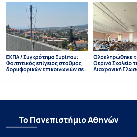
παράταση της προθεσμίας υποβολής εκδήλωσης
ενδιαφέροντος για την φοίτηση σε Προγράμματα Σπουδών,
Τμημάτων του Πανεπιστημίου μας στο Παράρτημα Κύπρου
για το ακαδημαϊκό έτος 2026-2027, έως τη Δευτέρα 31
Αυγούστου 2026. […]
ΕΚΠΑ / Συγκρότημα Ευρίπου:
Ολοκληρώθηκε το
Φοιτητικός επίγειος σταθμός
Θερινό Σχολείο τ
δορυφορικών επικοινωνιών σε
Διαχρονική Γλωσ
λειτουργία!
CIVIS BIP Course
Linguistics in th
με συντονισμό τ
Το Πανεπιστήμιο Αθηνών