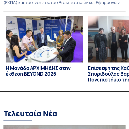
(ΕΚΠΑ) και του Ινστιτούτου Βιοεπιστημών και Εφαρμογών
(ΙΒΕ) του Εθνικού Κέντρου Έρευνας Φυσικών Επιστημών
«Δημόκριτος» σε συνεργασία με ερευνητές του
Ερευνητικού Κέντρου Βιοϊατρικών Επιστημών «Αλέξανδρος
Φλέμινγκ», της Ιατρικής Σχολής του Πανεπιστημίου Minho
και του Πανεπιστήμιου Coimbra, τα αποτελέσματα της
οποία δημοσιεύονται στο έγκριτο […]
Η Μονάδα ΑΡΧΙΜΗΔΗΣ στην
Επίσκεψη της Κα
έκθεση BEYOND 2026
Σπυριδούλας Βα
Πανεπιστήμιο τη
(University of Lj
Σλοβενία
Τελευταία Νέα