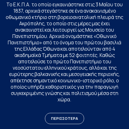
Το Ε.Κ.Π.Α. το οποίο εγκαινιάστηκε στις 3 Μαΐου του
1837, αρχικά στεγάστηκε σε ένα ανακαινισμένο
οθωμανικό κτήριο στη βορειοανατολική πλευρά της
Ακρόπολης, το οποίο στις μέρες μας έχει
ανακαινιστεί και λειτουργεί ως Μουσείο του
Πανεπιστημίου. Αρχικά ονομάστηκε «Οθωνικό
Πανεπιστήμιο» από το όνομα του πρώτου βασιλιά
της Ελλάδας Όθωνα και αποτελούνταν από 4
ακαδημαϊκά Τμήματα με 52 φοιτητές. Καθώς
αποτελούσε το πρώτο Πανεπιστήμιο του
νεοσύστατου ελληνικού κράτους, αλλά και της
ευρύτερης βαλκανικής και μεσογειακής περιοχής,
απέκτησε σημαντικό κοινωνικο-ιστορικό ρόλο, ο
οποίος υπήρξε καθοριστικός για την παραγωγή
συγκεκριμένης γνώσης και πολιτισμού μέσα στη
χώρα.
ΠΕΡΙΣΣΟΤΕΡΑ