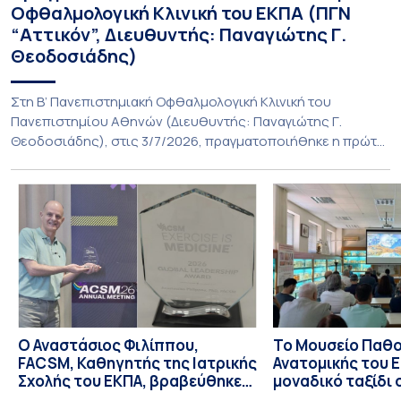
Οφθαλμολογική Κλινική του ΕΚΠΑ (ΠΓΝ
“Αττικόν”, Διευθυντής: Παναγιώτης Γ.
Θεοδοσιάδης)
Στη Β’ Πανεπιστημιακή Οφθαλμολογική Κλινική του
Πανεπιστημίου Αθηνών (Διευθυντής: Παναγιώτης Γ.
Θεοδοσιάδης), στις 3/7/2026, πραγματοποιήθηκε η πρώτη
εμφύτευση του ενθέματος Susvimo (Port Delivery System,
PDS) στο πλαίσιο της διεθνούς κλινικής μελέτης Sightspire
σε ασθενή 82 ετών με ηλικιακή εκφύλιση ωχράς υγρού
τύπου. Το ένθεμα αυτό αποτελεί καινοτόμο θεραπεία για
ασθενείς με νεοαγγειακή ηλικιακή εκφύλιση ωχράς, […]
Ο Αναστάσιος Φιλίππου,
Το Μουσείο Παθο
FACSM, Καθηγητής της Ιατρικής
Ανατομικής του Ε
Σχολής του ΕΚΠΑ, βραβεύθηκε
μοναδικό ταξίδι 
με το “Exercise is Medicine”
και την εξέλιξη τ