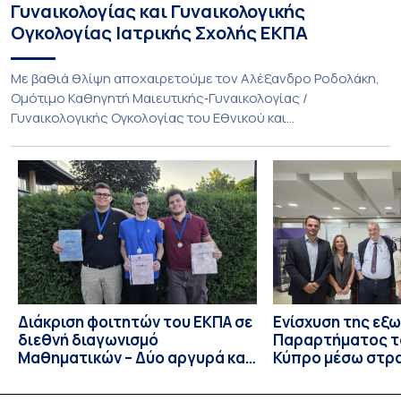
Γυναικολογίας και Γυναικολογικής
Ογκολογίας Ιατρικής Σχολής ΕΚΠΑ
Με βαθιά θλίψη αποχαιρετούμε τον Αλέξανδρο Ροδολάκη,
Ομότιμο Καθηγητή Μαιευτικής‑Γυναικολογίας /
Γυναικολογικής Ογκολογίας του Εθνικού και
Καποδιστριακού Πανεπιστημίου Αθηνών και επί σειρά ετών
Διευθυντή της Α’ Μαιευτικής και Γυναικολογικής Κλινικής,
στο Νοσοκομείο «Αλεξάνδρα». Η διαδρομή του υπήρξε
συνεχής και ανοδική μέσα στην ίδια Κλινική, την οποία
υπηρέτησε από κάθε θέση: Επιμελητής Β’ Ε.Σ.Υ.
(1997‑2002), Επίκουρος […]
Διάκριση φοιτητών του ΕΚΠΑ σε
Ενίσχυση της εξ
διεθνή διαγωνισμό
Παραρτήματος τ
Μαθηματικών – Δύο αργυρά και
Κύπρο μέσω στρ
ένα χάλκινο μετάλλιο
συνεργασιών