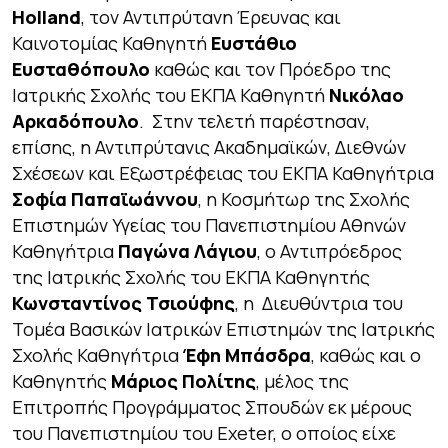
Holland
, τον Αντιπρύτανη Έρευνας και
Καινοτομίας Καθηγητή
Ευστάθιο
Ευσταθόπουλο
καθώς και τον Πρόεδρο της
Ιατρικής Σχολής του ΕΚΠΑ Καθηγητή
Νικόλαο
Αρκαδόπουλο
. Στην τελετή παρέστησαν,
επίσης, η Αντιπρύτανις Ακαδημαϊκών, Διεθνών
Σχέσεων και Εξωστρέφειας του ΕΚΠΑ Καθηγήτρια
Σοφία Παπαϊωάννου
, η Κοσμήτωρ της Σχολής
Επιστημών Υγείας του Πανεπιστημίου Αθηνών
Καθηγήτρια
Παγώνα Λάγιου
, ο Αντιπρόεδρος
της Ιατρικής Σχολής του ΕΚΠΑ Καθηγητής
Κωνσταντίνος Τσιούφης
, η Διευθύντρια του
Τομέα Βασικών Ιατρικών Επιστημών της Ιατρικής
Σχολής Καθηγήτρια
Έφη Μπάσδρα
, καθώς και ο
Καθηγητής
Μάριος Πολίτης
, μέλος της
Επιτροπής Προγράμματος Σπουδών εκ μέρους
του Πανεπιστημίου του Exeter, ο οποίος είχε