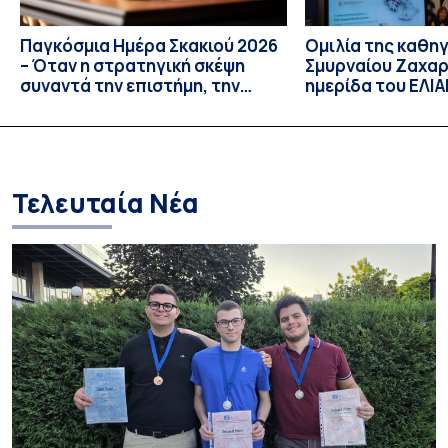
Παγκόσμια Ημέρα Σκακιού 2026
Ομιλία της καθη
– Όταν η στρατηγική σκέψη
Σμυρναίου Ζαχαρ
συναντά την επιστήμη, την
ημερίδα του ΕΛΙ
έρευνα και την καινοτομία
πέρα από το παιχ
Κατανοώντας του
εξτρεμιστικής ε
στους διαδικτυα
παιχνιδιών»
Τελευταία Νέα