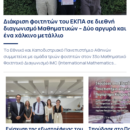
Διάκριση φοιτητών του ΕΚΠΑ σε διεθνή
διαγωνισμό Μαθηματικών – Δύο αργυρά και
ένα χάλκινο μετάλλιο
To Εθνικό και Καποδιστριακό Πανεπιστήμιο Αθηνών
συμμετείχε με ομάδα τριών φοιτητών στον 33ο Μαθηματικό
Φοιτητικό Διαγωνισμό IMC (International Mathematics
Competition), ο οποίος πραγματοποιήθηκε στις 29 και 30
Ιουλίου στο Blagoevgrad της Βουλγαρίας. Σε αυτόν
συμμετείχαν 447 φοιτητές εκπροσωπώντας 135
πανεπιστήμια από 46 χώρες. Από την Ελλάδα, συμμετείχαν
επίσης το Εθνικό Μετσόβιο Πολυτεχνείο, το Αριστοτέλειο
Πανεπιστήμιο […]
Ενίσχυση της εξωστρέφειας του
Σπούδασε στο Π