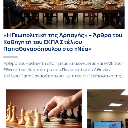
«Η Γεωπολιτική της Αρπαγής» – Άρθρο του
Καθηγητή του ΕΚΠΑ Στέλιου
Παπαθανασόπουλου στα «Νέα»
Άρθρο του καθηγητή στο Τμήμα Επικοινωνίας και ΜΜΕ του
Εθνικού και Καποδιστριακού Πανεπιστημίου Αθηνών,
Στέλιου Παπαθανασόπουλου, με τίτλο «Η Γεωπολιτική της
Αρπαγής» που φιλοξένησαν «ΤΑ ΝΕΑ». Η Γεωπολιτική της
Αρπαγής (ΤΑ ΝΕΑ) Για δεκαετίες, η παραδοσιακή
διπλωματική ανάλυση βασιζόταν σε μια απλή, σχεδόν
αξιωματική παραδοχή: τα κράτη δρουν στη διεθνή σκηνή,
ενεργούν ως ορθολογικοί παράγοντες […]