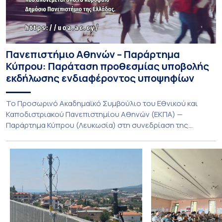
Πανεπιστήμιο Αθηνών – Παράρτημα
Κύπρου: Παράταση προθεσμίας υποβολής
εκδήλωσης ενδιαφέροντος υποψηφίων
Το Προσωρινό Ακαδημαϊκό Συμβούλιο του Εθνικού και
Καποδιστριακού Πανεπιστημίου Αθηνών (ΕΚΠΑ) —
Παράρτημα Κύπρου (Λευκωσία) στη συνεδρίαση της
Πέμπτης 23 Ιουλίου 2026, αποφασίζει ομόφωνα την
παράταση της προθεσμίας υποβολής εκδήλωσης
ενδιαφέροντος για την φοίτηση σε Προγράμματα Σπουδών,
Τμημάτων του Πανεπιστημίου μας στο Παράρτημα Κύπρου
για το ακαδημαϊκό έτος 2026-2027, έως τη Δευτέρα 31
Αυγούστου 2026. […]