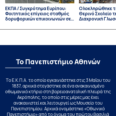
ΕΚΠΑ / Συγκρότημα Ευρίπου:
Ολοκληρώθηκε το
Φοιτητικός επίγειος σταθμός
Θερινό Σχολείο τ
δορυφορικών επικοινωνιών σε
Διαχρονική Γλωσ
λειτουργία!
CIVIS BIP Course
Linguistics in th
με συντονισμό τ
Το Πανεπιστήμιο Αθηνών
Το Ε.Κ.Π.Α. το οποίο εγκαινιάστηκε στις 3 Μαΐου του
1837, αρχικά στεγάστηκε σε ένα ανακαινισμένο
οθωμανικό κτήριο στη βορειοανατολική πλευρά της
Ακρόπολης, το οποίο στις μέρες μας έχει
ανακαινιστεί και λειτουργεί ως Μουσείο του
Πανεπιστημίου. Αρχικά ονομάστηκε «Οθωνικό
Πανεπιστήμιο» από το όνομα του πρώτου βασιλιά