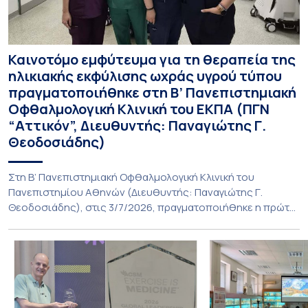
Καινοτόμο εμφύτευμα για τη θεραπεία της
ηλικιακής εκφύλισης ωχράς υγρού τύπου
πραγματοποιήθηκε στη Β’ Πανεπιστημιακή
Οφθαλμολογική Κλινική του ΕΚΠΑ (ΠΓΝ
“Αττικόν”, Διευθυντής: Παναγιώτης Γ.
Θεοδοσιάδης)
Στη Β’ Πανεπιστημιακή Οφθαλμολογική Κλινική του
Πανεπιστημίου Αθηνών (Διευθυντής: Παναγιώτης Γ.
Θεοδοσιάδης), στις 3/7/2026, πραγματοποιήθηκε η πρώτη
εμφύτευση του ενθέματος Susvimo (Port Delivery System,
PDS) στο πλαίσιο της διεθνούς κλινικής μελέτης Sightspire
σε ασθενή 82 ετών με ηλικιακή εκφύλιση ωχράς υγρού
τύπου. Το ένθεμα αυτό αποτελεί καινοτόμο θεραπεία για
ασθενείς με νεοαγγειακή ηλικιακή εκφύλιση ωχράς, […]