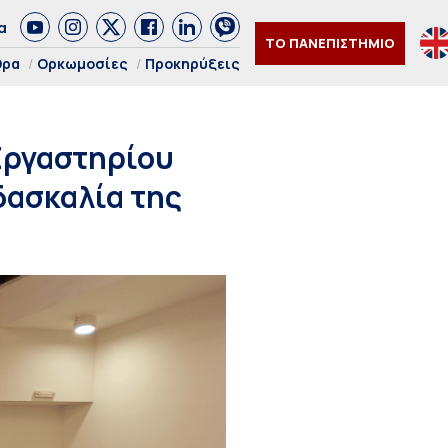
α
ΤΟ ΠΑΝΕΠΙΣΤΗΜΙΟ
θρα
Ορκωμοσίες
Προκηρύξεις
Εργαστηρίου
δασκαλία της