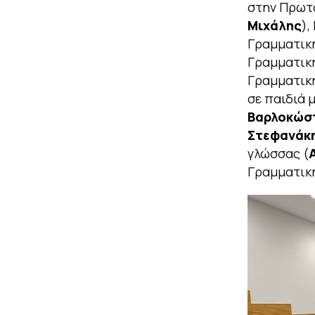
στην Πρωτο
Μιχάλης
),
Γραμματική
Γραμματική
Γραμματική
σε παιδιά 
Βαρλοκώστα
Στεφανάκ
γλώσσας (
Γραμματική