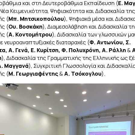
βάθμια και στη Δευτεροβάθμια Εκπαίδευση (
E. Μα
 Νέα Κειμενικότητα, Ψηφιακότητα και Διδασκαλία της
ς (
Μπ. Μητσικοπούλου
), Ψηφιακά μέσα και Διδασκ
ς (
Ου. Βοσκάκη
), Διαμεσολάβηση και Διδασκαλία τη
ς (
Α. Κοντομήτρου
), Διδασκαλία των γλωσσικών μ
με νευροαναπτυξιακές διαταραχές (
Φ. Αντωνίου, Σ.
, Α. Γενά, Ε. Κυρίτση, Φ. Πολυχρόνη, Α. Ράλλη
&
Α
η
), Διδασκαλία της Γραμματικής της Ελληνικής ως ξ
Α.
Μαγγανά
), Συγκριτική Γλωσσολογία και Διδασκαλί
ς (
Μ. Γεωργιαφέντης
&
Α. Τσόκογλου
).