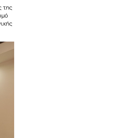
ς της
ρμό
νικής