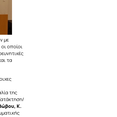
ν με
 οι οποίοι
ρευνητικές
και τα
οιχες
αλία της
Κατάκτηση/
 Βώβου, Κ.
αμματικής