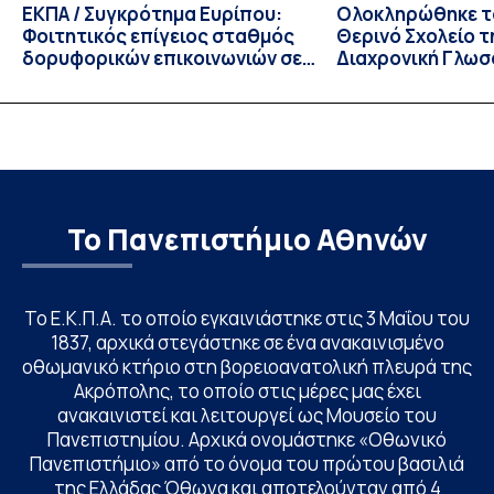
ΕΚΠΑ / Συγκρότημα Ευρίπου:
Ολοκληρώθηκε το
Φοιτητικός επίγειος σταθμός
Θερινό Σχολείο τ
δορυφορικών επικοινωνιών σε
Διαχρονική Γλωσ
λειτουργία!
CIVIS BIP Course
Linguistics in th
με συντονισμό τ
Το Πανεπιστήμιο Αθηνών
Το Ε.Κ.Π.Α. το οποίο εγκαινιάστηκε στις 3 Μαΐου του
1837, αρχικά στεγάστηκε σε ένα ανακαινισμένο
οθωμανικό κτήριο στη βορειοανατολική πλευρά της
Ακρόπολης, το οποίο στις μέρες μας έχει
ανακαινιστεί και λειτουργεί ως Μουσείο του
Πανεπιστημίου. Αρχικά ονομάστηκε «Οθωνικό
Πανεπιστήμιο» από το όνομα του πρώτου βασιλιά
της Ελλάδας Όθωνα και αποτελούνταν από 4