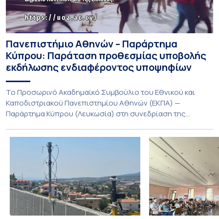
Πανεπιστήμιο Αθηνών – Παράρτημα
Κύπρου: Παράταση προθεσμίας υποβολής
εκδήλωσης ενδιαφέροντος υποψηφίων
Το Προσωρινό Ακαδημαϊκό Συμβούλιο του Εθνικού και
Καποδιστριακού Πανεπιστημίου Αθηνών (ΕΚΠΑ) —
Παράρτημα Κύπρου (Λευκωσία) στη συνεδρίαση της
Πέμπτης 23 Ιουλίου 2026, αποφασίζει ομόφωνα την
παράταση της προθεσμίας υποβολής εκδήλωσης
ενδιαφέροντος για την φοίτηση σε Προγράμματα Σπουδών,
Τμημάτων του Πανεπιστημίου μας στο Παράρτημα Κύπρου
για το ακαδημαϊκό έτος 2026-2027, έως τη Δευτέρα 31
Αυγούστου 2026. […]