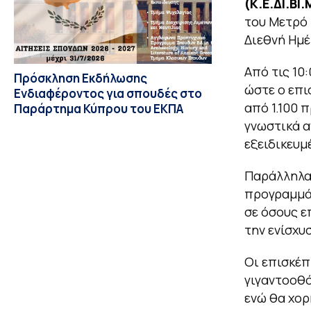
(Κ.Ε.ΔΙ.ΒΙ.
του Μετρό 
Διεθνή Ημέ
Από τις 10
Πρόσκληση Εκδήλωσης
ώστε ο επι
Ενδιαφέροντος για σπουδές στο
από 1.100 
Παράρτημα Κύπρου του ΕΚΠΑ
γνωστικά αν
εξειδικευμ
Παράλληλα,
προγραμμάτ
σε όσους ε
την ενίσχυ
Οι επισκέπ
γιγαντοοθό
ενώ θα χορ