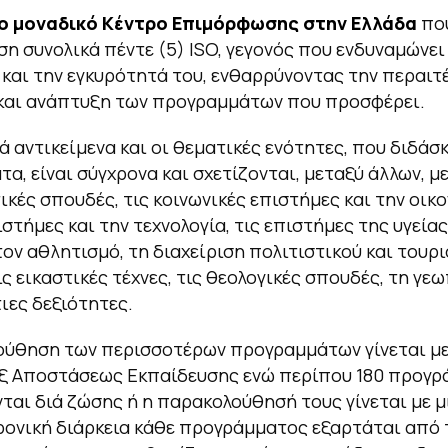
ο μοναδικό Κέντρο Επιμόρφωσης στην Ελλάδα
πο
η συνολικά πέντε (5) ISO, γεγονός που ενδυναμώνει
 και την εγκυρότητά του, ενθαρρύνοντας την περαι
και ανάπτυξη των προγραμμάτων που προσφέρει.
ά αντικείμενα και οι θεματικές ενότητες, που διδάσ
α, είναι σύγχρονα και σχετίζονται, μεταξύ άλλων, με
κές σπουδές, τις κοινωνικές επιστήμες και την οικο
στήμες και την τεχνολογία, τις επιστήμες της υγείας
τον αθλητισμό, τη διαχείριση πολιτιστικού και τουρ
ις εικαστικές τέχνες, τις θεολογικές σπουδές, τη γεω
τιες δεξιότητες.
ούθηση των περισσοτέρων προγραμμάτων γίνεται με
ξ Αποστάσεως Εκπαίδευσης ενώ περίπου 180 προγρ
αι διά ζώσης ή η παρακολούθησή τους γίνεται με μ
ρονική διάρκεια κάθε προγράμματος εξαρτάται από 