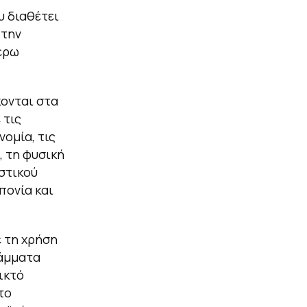
υ διαθέτει
 την
τέρω
κονται στα
 τις
νομία, τις
, τη φυσική
ιστικού
πονία και
 τη χρήση
άμματα
ικτό
το