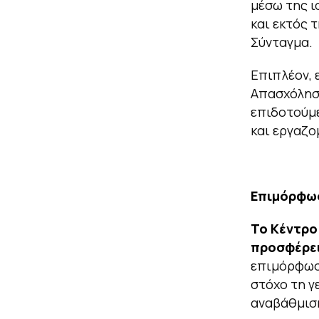
μέσω της ι
και εκτός 
Σύνταγμα.
Επιπλέον, 
Απασχόληση
επιδοτούμ
και εργαζο
Επιμόρφωση
Το
Κέντρο 
προσφέρει
επιμόρφωση
στόχο τη γ
αναβάθμιση