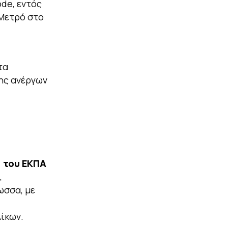
ode, εντός
Μετρό στο
τα
ης ανέργων
) του ΕΚΠΑ
,
ωσσα, με
ίκων.