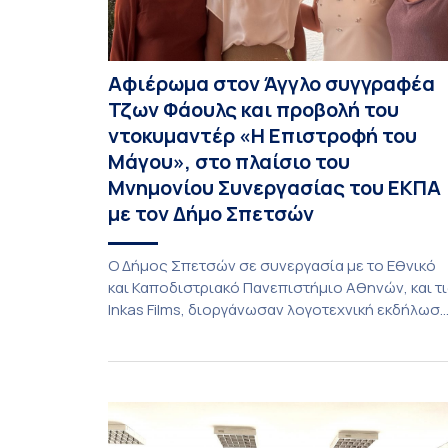
Αφιέρωμα στον Άγγλο συγγραφέα
Τζων Φάουλς και προβολή του
ντοκυμαντέρ «Η Επιστροφή του
Μάγου», στο πλαίσιο του
Μνημονίου Συνεργασίας του ΕΚΠΑ
με τον Δήμο Σπετσών
Ο Δήμος Σπετσών σε συνεργασία με το Εθνικό
και Καποδιστριακό Πανεπιστήμιο Αθηνών, και τ
Inkas Films, διοργάνωσαν λογοτεχνική εκδήλωσ
– αφιέρωμα στον Τζων Φάουλς, τον
σημαντικότερο Βρετανό πεζογράφο του 20ού
αιώνα, με την προβολή του ντοκυμαντέρ «Η
επιστροφή του Μάγου». Η εκδήλωση
διοργανώθηκε στο πλαίσιο της συνεργασίας το
Δήμου Σπετσών και του Εθνικού και