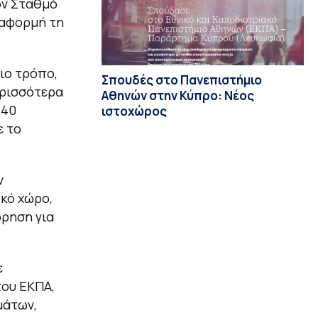
ον Σταθμό
 αφορμή τη
οιο τρόπο,
Σπουδές στο Πανεπιστήμιο
ερισσότερα
Αθηνών στην Κύπρο: Νέος
 40
ιστοχώρος
ε το
ν
κό χώρο,
όρηση για
ε
του ΕΚΠΑ,
μάτων,