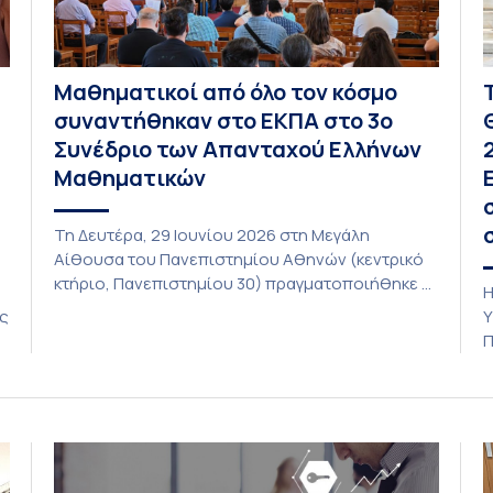
Μαθηματικοί από όλο τον κόσμο
συναντήθηκαν στο ΕΚΠΑ στο 3ο
Συνέδριο των Απανταχού Ελλήνων
Μαθηματικών
Τη Δευτέρα, 29 Ιουνίου 2026 στη Μεγάλη
Αίθουσα του Πανεπιστημίου Αθηνών (κεντρικό
κτήριο, Πανεπιστημίου 30) πραγματοποιήθηκε η
Η
τελετή έναρξης του 3ου Συνεδρίου των
ις
Υ
Απανταχού Ελλήνων Μαθηματικών το οποίο
η
Π
διοργανώνουν η Ελληνική Μαθηματική Εταιρεία
α
σε συνεργασία με τα Τμήματα Μαθηματικών και
τ
Στατιστικής όλων των Πανεπιστημίων της
κ
Ελλάδας και της Κύπρου. To Συνέδριο
Π
πραγματοποιήθηκε υπό την αιγίδα […]
υ
Π
π