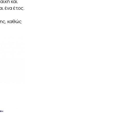
αϊκή και
ι ένα έτος.
ης, καθώς