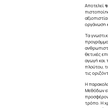
Αποτελεί
τ
πιστοποίησ
αξιοπιστία
οργάνωση 
Τα γνωστικ
προγράμματ
ανθρωπιστι
θετικές επι
αγωγή και 
πλούτου, τ
τις οριζόν
Η παρακολ
Μεθόδων ε
προσφέροντ
τρόπο. Η χ