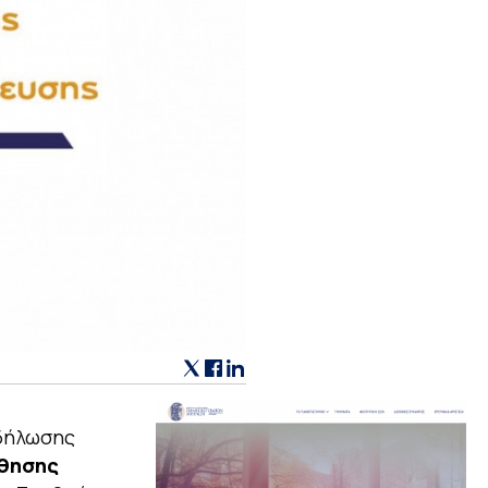
κδήλωσης
άθησης