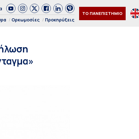
α
ΤΟ ΠΑΝΕΠΙΣΤΗΜΙΟ
θρα
Ορκωμοσίες
Προκηρύξεις
δήλωση
νταγμα»