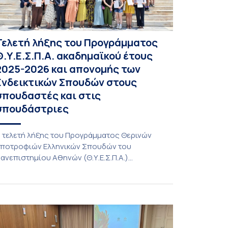
Τελετή λήξης του Προγράμματος
Θ.Υ.Ε.Σ.Π.Α. ακαδημαϊκού έτους
2025-2026 και απονομής των
Ενδεικτικών Σπουδών στους
σπουδαστές και στις
σπουδάστριες
 τελετή λήξης του Προγράμματος Θερινών
ποτροφιών Ελληνικών Σπουδών του
ανεπιστημίου Αθηνών (Θ.Υ.Ε.Σ.Π.Α.)
καδημαϊκού έτους 2025-2026 και απονομής
ων Ενδεικτικών Σπουδών στους σπουδαστές
αι στις σπουδάστριες πραγματοποιήθηκε την
έμπτη 9 Ιουλίου 2026 στη Μεγάλη Αίθουσα του
ανεπιστημίου Αθηνών. Την προσφώνηση
ραγματοποίησε η Αντιπρύτανις Ακαδημαϊκών,