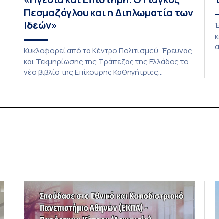
Πεσμαζόγλου και η Διπλωματία των
Ιδεών»
Έ
κ
α
Κυκλοφορεί από το Κέντρο Πολιτισμού, Έρευνας
π
και Τεκμηρίωσης της Τράπεζας της Ελλάδος το
Κ
νέο βιβλίο της Επίκουρης Καθηγήτριας
Π
ευρωπαϊκής ιστορίας στο τμήμα Πολιτικής
Ι
Επιστήμης και Δημόσιας Διοίκησης του Εθνικού
Π
και Καποδιστριακού Πανεπιστημίου Αθηνών
Π
Ζηνοβίας (Τζένης) Λιαλιούτη, με τίτλο «Ηγεσία
και Επιστήμη. Ο Γιάγκος Πεσμαζόγλου και η
τα
Διπλωματία των Ιδεών, 1954-1974». Το βιβλίο
διερευνά τον ρόλο της […]