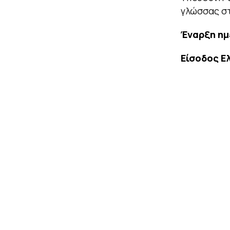
γλώσσας
σ
Έναρξη ημε
Είσοδος Ε