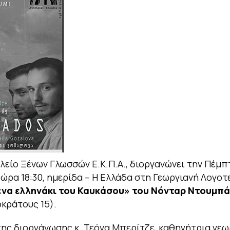
λείο Ξένων Γλωσσών Ε.Κ.Π.Α., διοργανώνει την Πέμπ
ι ώρα 18:30, ημερίδα – Η Ελλάδα στη Γεωργιανή Λογοτ
 ένα ελληνάκι του Καυκάσου» του Νόνταρ Ντουμπ
οκράτους 15).
ης διοργάνωσης κ. Τεόνα Μπερίτζε, καθηγήτρια γεω