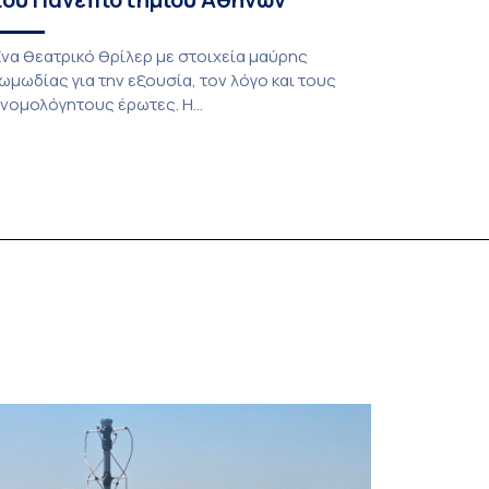
να θεατρικό θρίλερ με στοιχεία μαύρης
ωμωδίας για την εξουσία, τον λόγο και τους
νομολόγητους έρωτες. Η
αράσταση παρουσιάστηκε στο Ίδρυμα Μιχάλης
ακογιάννης τον Σεπτέμβριο του 2025. ΓΙΑ
ΕΡΙΟΡΙΣΜΕΝΟ ΑΡΙΘΜΟ ΠΑΡΑΣΤΑΣΕΩΝ 9 με 14
ουνίου | 2 με 5 Ιουλίου | 9 με 12 Ιουλίου 📍 Παλαιό
ανεπιστήμιο [Μουσείο Ιστορίας
ανεπιστημίου Αθηνών] Τι συμβαίνει όταν η […]