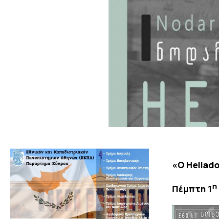
«
O
Hellad
η
Πέμπτη 1