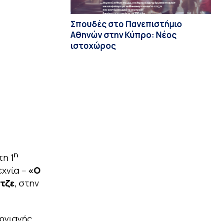
Σπουδές στο Πανεπιστήμιο
Αθηνών στην Κύπρο: Νέος
ιστοχώρος
η
τη 1
εχνία –
«O
άτζε
, στην
ργιανής