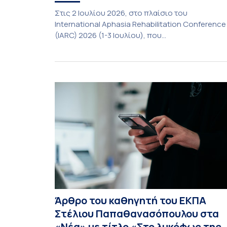
Στις 2 Ιουλίου 2026, στο πλαίσιο του
International Aphasia Rehabilitation Conference
(IARC) 2026 (1-3 Ιουλίου), που
πραγματοποιήθηκε στην Αθήνα, η καθηγήτρια
του Τμήματος Φιλολογίας του Εθνικού και
Καποδιστριακού Πανεπιστημίου Αθηνών,
Σπυριδούλα Βαρλοκώστα, παρουσίασε το
LexiGram, ένα καινοτόμο, σταθμισμένο εργαλεί
αξιολόγησης των λεξικών και γραμματικών
διαταραχών σε ελληνόφωνους ασθενείς με
αφασία. Η αφασία είναι επίκτητη γλωσσική […]
Άρθρο του καθηγητή του ΕΚΠΑ
Στέλιου Παπαθανασόπουλου στα
«Νέα» με τίτλο «Στο λυκόφως της