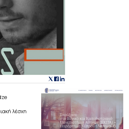
dze
μιακή λέσχη