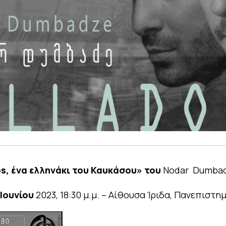
os
,
ένα
ελληνάκι
του
Καυκάσου
» του
Nodar Dumba
Ιουνίου
2023, 18:30 μ.μ. – Αίθουσα Ίριδα, Πανεπιστη