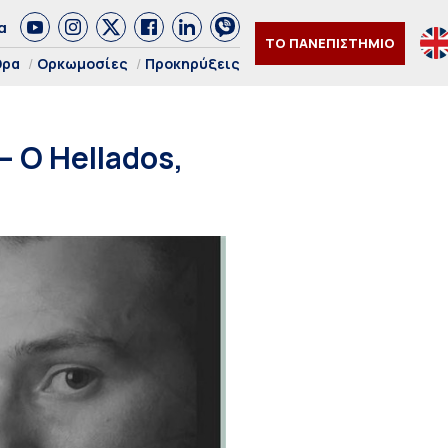
α
ΤΟ ΠΑΝΕΠΙΣΤΗΜΙΟ
θρα
Ορκωμοσίες
Προκηρύξεις
 O Hellados,