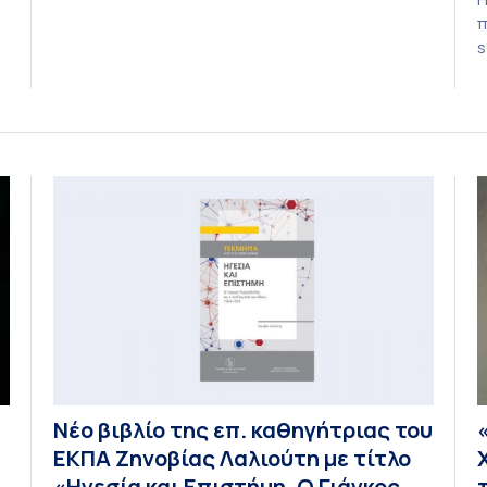
Στέλιου Παπαθανασόπουλου με τίτλο «Το
π
τελευταίο σφύριγμα;» φιλοξενείται στην
s
εφημερίδα «ΤΑ ΝΕΑ». «Το τελευταίο σφύριγμα;»
κ
(Εφημερίδα ΤΑ ΝΕΑ) Η άποψη ότι το Μουντιάλ
π
του 2026 θα αποτελέσει το «τελευταίο μεγάλο
ο
τηλεοπτικό γεγονός σε απευθείας σύνδεση»
κ
φαντάζει υπερβολική. Οι τηλεοπτικοί σταθμοί […]
σ
π
ο
μ
Νέο βιβλίο της επ. καθηγήτριας του
ΕΚΠΑ Ζηνοβίας Λαλιούτη με τίτλο
«Ηγεσία και Επιστήμη. Ο Γιάγκος