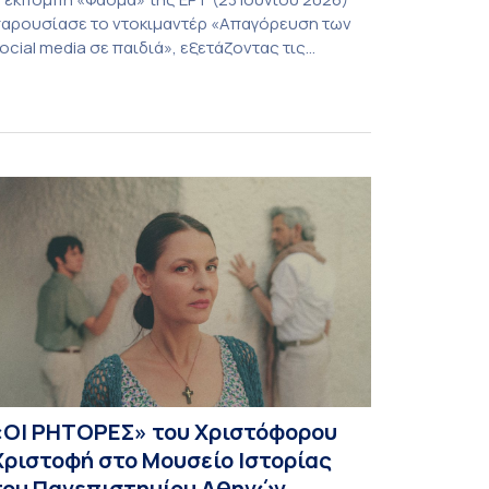
αρουσίασε το ντοκιμαντέρ «Απαγόρευση των
ocial media σε παιδιά», εξετάζοντας τις
οινωνικές, ψυχολογικές και θεσμικές
ροεκτάσεις ενός ζητήματος που απασχολεί
λοένα και περισσότερο γονείς, εκπαιδευτικούς
αι φορείς χάραξης πολιτικής. Στο επίκεντρο της
υζήτησης βρέθηκε το ερώτημα κατά πόσο οι
εριορισμοί ή οι απαγορεύσεις χρήσης των
έσων κοινωνικής […]
«ΟΙ ΡΗΤΟΡΕΣ» του Χριστόφορου
Χριστοφή στο Μουσείο Ιστορίας
του Πανεπιστημίου Αθηνών