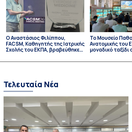
ασθενείς με νεοαγγειακή ηλικιακή εκφύλιση ωχράς, […]
Ο Αναστάσιος Φιλίππου,
Το Μουσείο Παθο
FACSM, Καθηγητής της Ιατρικής
Ανατομικής του Ε
Σχολής του ΕΚΠΑ, βραβεύθηκε
μοναδικό ταξίδι 
με το “Exercise is Medicine”
και την εξέλιξη τ
Global Leadership Award 2026
Τελευταία Νέα