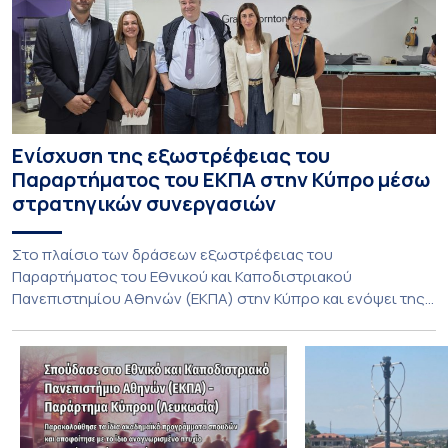
Ενίσχυση της εξωστρέφειας του
Παραρτήματος του ΕΚΠΑ στην Κύπρο μέσω
στρατηγικών συνεργασιών
Στο πλαίσιο των δράσεων εξωστρέφειας του
Παραρτήματος του Εθνικού και Καποδιστριακού
Πανεπιστημίου Αθηνών (ΕΚΠΑ) στην Κύπρο και ενόψει της
έναρξης των προπτυχιακών προγραμμάτων σπουδών του
Τμήματος Οικονομικών Επιστημών και του Τμήματος
Διοίκησης Επιχειρήσεων και Οργανισμών τον Σεπτέμβριο
του 2026, ο Κοσμήτορας της Σχολής Οικονομικών και
Πολιτικών Επιστημών, Καθηγητής Νικόλαος Ηρειώτης, και ο
Πρόεδρος του Τμήματος […]