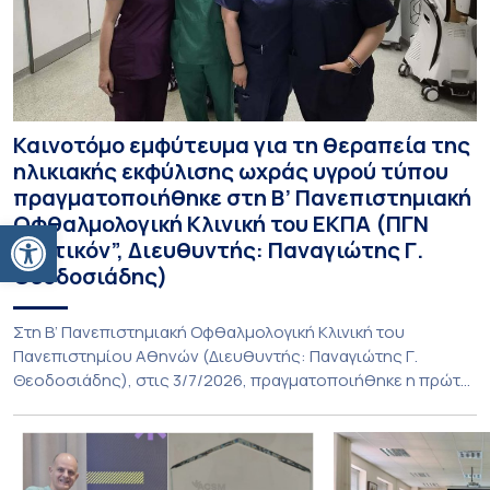
Καινοτόμο εμφύτευμα για τη θεραπεία της
ηλικιακής εκφύλισης ωχράς υγρού τύπου
πραγματοποιήθηκε στη Β’ Πανεπιστημιακή
Οφθαλμολογική Κλινική του ΕΚΠΑ (ΠΓΝ
Ανοίξτε τη γραμμή εργαλείων
“Αττικόν”, Διευθυντής: Παναγιώτης Γ.
Θεοδοσιάδης)
Στη Β’ Πανεπιστημιακή Οφθαλμολογική Κλινική του
Πανεπιστημίου Αθηνών (Διευθυντής: Παναγιώτης Γ.
Θεοδοσιάδης), στις 3/7/2026, πραγματοποιήθηκε η πρώτη
εμφύτευση του ενθέματος Susvimo (Port Delivery System,
PDS) στο πλαίσιο της διεθνούς κλινικής μελέτης Sightspire
σε ασθενή 82 ετών με ηλικιακή εκφύλιση ωχράς υγρού
τύπου. Το ένθεμα αυτό αποτελεί καινοτόμο θεραπεία για