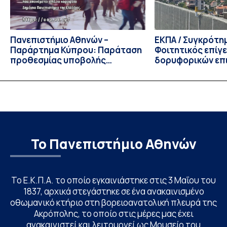
Πανεπιστήμιο Αθηνών –
ΕΚΠΑ / Συγκρότη
Παράρτημα Κύπρου: Παράταση
Φοιτητικός επίγ
προθεσμίας υποβολής
δορυφορικών επι
εκδήλωσης ενδιαφέροντος
λειτουργία!
υποψηφίων
Το Πανεπιστήμιο Αθηνών
Το Ε.Κ.Π.Α. το οποίο εγκαινιάστηκε στις 3 Μαΐου του
1837, αρχικά στεγάστηκε σε ένα ανακαινισμένο
οθωμανικό κτήριο στη βορειοανατολική πλευρά της
Ακρόπολης, το οποίο στις μέρες μας έχει
ανακαινιστεί και λειτουργεί ως Μουσείο του