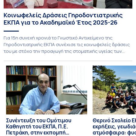
Κοινωφελείς Δράσεις Γηροδοντιατρικής
ΕΚΠΑ για το Ακαδημαϊκό Έτος 2025-26
Για 15η συνεχή χρονιά το Γνωστικό Αντικείμενο της
Γηροδοντιατρικής ΕΚΠΑ συνέχισε τις κοινωφελείς δράσεις
του με στόχο την προαγωγή της στοματικής υγείας των
ευάλωτων ηλικιωμένων συμπολιτών μας. Το πρόγραμμα της
υποχρεωτικής «κοινωφελούς μάθησης» στο μάθημα της
Γηροδοντιατρικής 10ου εξαμήνου, περιλάμβανε
εκπαιδευτικές δραστηριότητες στο Γηροκομείο-
Πτωχοκομείο Αθηνών, στο Οδοντιατρικό Τμήμα/Μονάδα
ΑΜΕΑ Ενηλίκων Ασκληπιείου Βούλας, στο Κέντρο
Γηριατρικής […]
Συνέντευξη του Ομότιμου
Θερινό Σχολείο Ε
Καθηγητή του ΕΚΠΑ, Π.Ε.
εκρήξεις, γεωδι
Πετράκη, στην εκπομπή
ατμόσφαιρα: φυ