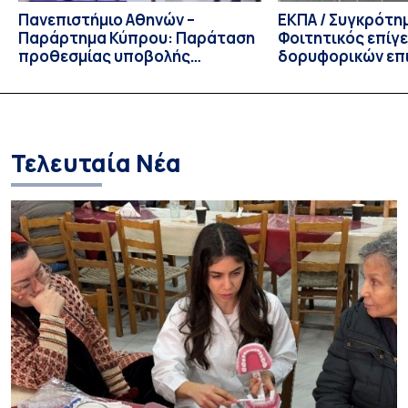
Πανεπιστήμιο Αθηνών –
ΕΚΠΑ / Συγκρότη
Παράρτημα Κύπρου: Παράταση
Φοιτητικός επίγ
προθεσμίας υποβολής
δορυφορικών επι
εκδήλωσης ενδιαφέροντος
λειτουργία!
υποψηφίων
Τελευταία Νέα