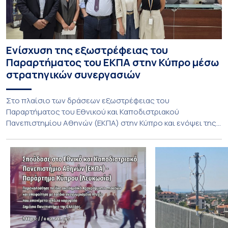
Ενίσχυση της εξωστρέφειας του
Παραρτήματος του ΕΚΠΑ στην Κύπρο μέσω
στρατηγικών συνεργασιών
Στο πλαίσιο των δράσεων εξωστρέφειας του
Παραρτήματος του Εθνικού και Καποδιστριακού
Πανεπιστημίου Αθηνών (ΕΚΠΑ) στην Κύπρο και ενόψει της
έναρξης των προπτυχιακών προγραμμάτων σπουδών του
Τμήματος Οικονομικών Επιστημών και του Τμήματος
Διοίκησης Επιχειρήσεων και Οργανισμών τον Σεπτέμβριο
του 2026, ο Κοσμήτορας της Σχολής Οικονομικών και
Πολιτικών Επιστημών, Καθηγητής Νικόλαος Ηρειώτης, και ο
Πρόεδρος του Τμήματος […]