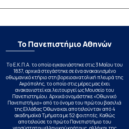
“Update” στην ΕΡΤ
ιδιότητες, σύζευ
βιολογικές επιδ
Το Πανεπιστήμιο Αθηνών
Το Ε.Κ.Π.Α. το οποίο εγκαινιάστηκε στις 3 Μαΐου του
1837, αρχικά στεγάστηκε σε ένα ανακαινισμένο
οθωμανικό κτήριο στη βορειοανατολική πλευρά της
Ακρόπολης, το οποίο στις μέρες μας έχει
ανακαινιστεί και λειτουργεί ως Μουσείο του
Πανεπιστημίου. Αρχικά ονομάστηκε «Οθωνικό
Πανεπιστήμιο» από το όνομα του πρώτου βασιλιά
της Ελλάδας Όθωνα και αποτελούνταν από 4
ακαδημαϊκά Τμήματα με 52 φοιτητές. Καθώς
αποτελούσε το πρώτο Πανεπιστήμιο του
νεοσύστατου ελληνικού κράτους, αλλά και της