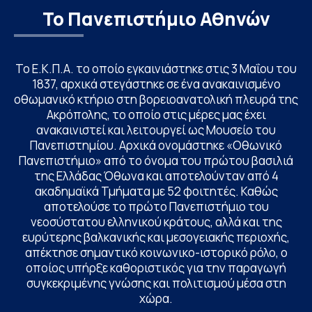
Το Πανεπιστήμιο Αθηνών
Το Ε.Κ.Π.Α. το οποίο εγκαινιάστηκε στις 3 Μαΐου του
1837, αρχικά στεγάστηκε σε ένα ανακαινισμένο
οθωμανικό κτήριο στη βορειοανατολική πλευρά της
Ακρόπολης, το οποίο στις μέρες μας έχει
ανακαινιστεί και λειτουργεί ως Μουσείο του
Πανεπιστημίου. Αρχικά ονομάστηκε «Οθωνικό
Πανεπιστήμιο» από το όνομα του πρώτου βασιλιά
της Ελλάδας Όθωνα και αποτελούνταν από 4
ακαδημαϊκά Τμήματα με 52 φοιτητές. Καθώς
αποτελούσε το πρώτο Πανεπιστήμιο του
νεοσύστατου ελληνικού κράτους, αλλά και της
ευρύτερης βαλκανικής και μεσογειακής περιοχής,
απέκτησε σημαντικό κοινωνικο-ιστορικό ρόλο, ο
οποίος υπήρξε καθοριστικός για την παραγωγή
συγκεκριμένης γνώσης και πολιτισμού μέσα στη
χώρα.