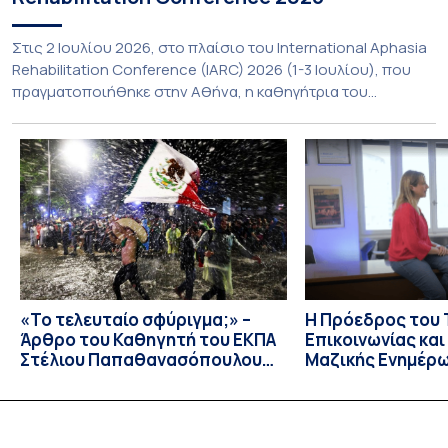
Στις 2 Ιουλίου 2026, στο πλαίσιο του International Aphasia
Rehabilitation Conference (IARC) 2026 (1-3 Ιουλίου), που
πραγματοποιήθηκε στην Αθήνα, η καθηγήτρια του
Τμήματος Φιλολογίας του Εθνικού και Καποδιστριακού
Πανεπιστημίου Αθηνών, Σπυριδούλα Βαρλοκώστα,
παρουσίασε το LexiGram, ένα καινοτόμο, σταθμισμένο
εργαλείο αξιολόγησης των λεξικών και γραμματικών
διαταραχών σε ελληνόφωνους ασθενείς με αφασία. Η
αφασία είναι επίκτητη γλωσσική […]
«Το τελευταίο σφύριγμα;» –
Η Πρόεδρος του
Άρθρο του Καθηγητή του ΕΚΠΑ
Επικοινωνίας κα
Στέλιου Παπαθανασόπουλου
Μαζικής Ενημέρ
στην εφημερίδα «ΤΑ ΝΕΑ»
Πανεπιστημίου Α
Καθηγήτρια Λίζα 
την απαγόρευση 
media σε ανηλίκ