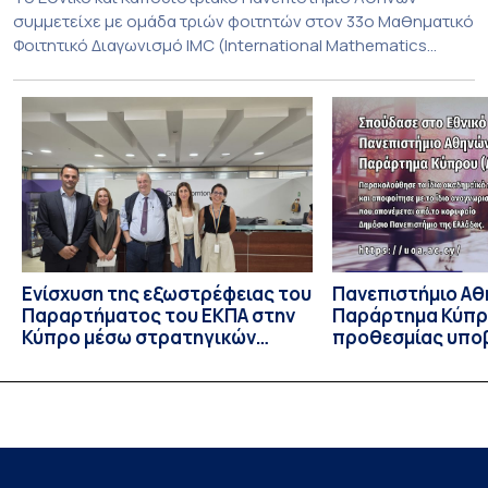
συμμετείχε με ομάδα τριών φοιτητών στον 33ο Μαθηματικό
Φοιτητικό Διαγωνισμό IMC (International Mathematics
Competition), ο οποίος πραγματοποιήθηκε στις 29 και 30
Ιουλίου στο Blagoevgrad της Βουλγαρίας. Σε αυτόν
συμμετείχαν 447 φοιτητές εκπροσωπώντας 135
πανεπιστήμια από 46 χώρες. Από την Ελλάδα, συμμετείχαν
επίσης το Εθνικό Μετσόβιο Πολυτεχνείο, το Αριστοτέλειο
Πανεπιστήμιο […]
Ενίσχυση της εξωστρέφειας του
Πανεπιστήμιο Αθ
Παραρτήματος του ΕΚΠΑ στην
Παράρτημα Κύπρ
Κύπρο μέσω στρατηγικών
προθεσμίας υπο
συνεργασιών
εκδήλωσης ενδι
υποψηφίων