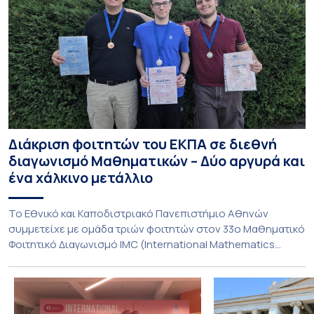
Διάκριση φοιτητών του ΕΚΠΑ σε διεθνή
διαγωνισμό Μαθηματικών – Δύο αργυρά και
ένα χάλκινο μετάλλιο
To Εθνικό και Καποδιστριακό Πανεπιστήμιο Αθηνών
συμμετείχε με ομάδα τριών φοιτητών στον 33ο Μαθηματικό
Φοιτητικό Διαγωνισμό IMC (International Mathematics
Competition), ο οποίος πραγματοποιήθηκε στις 29 και 30
Ιουλίου στο Blagoevgrad της Βουλγαρίας. Σε αυτόν
συμμετείχαν 447 φοιτητές εκπροσωπώντας 135
πανεπιστήμια από 46 χώρες. Από την Ελλάδα, συμμετείχαν