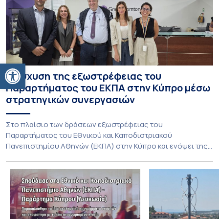
Ανοίξτε τη γραμμή εργαλείων
Ενίσχυση της εξωστρέφειας του
Παραρτήματος του ΕΚΠΑ στην Κύπρο μέσω
στρατηγικών συνεργασιών
Στο πλαίσιο των δράσεων εξωστρέφειας του
Παραρτήματος του Εθνικού και Καποδιστριακού
Πανεπιστημίου Αθηνών (ΕΚΠΑ) στην Κύπρο και ενόψει της
έναρξης των προπτυχιακών προγραμμάτων σπουδών του
Τμήματος Οικονομικών Επιστημών και του Τμήματος
Διοίκησης Επιχειρήσεων και Οργανισμών τον Σεπτέμβριο
του 2026, ο Κοσμήτορας της Σχολής Οικονομικών και
Πολιτικών Επιστημών, Καθηγητής Νικόλαος Ηρειώτης, και ο
Πρόεδρος του Τμήματος […]