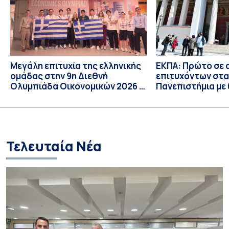
επίσης το Εθνικό Μετσόβιο Πολυτεχνείο, το Αριστοτέλειο
Πανεπιστήμιο […]
Μεγάλη επιτυχία της ελληνικής
ΕΚΠΑ: Πρώτο σε 
ομάδας στην 9η Διεθνή
επιτυχόντων στα
Ολυμπιάδα Οικονομικών 2026 –
Πανεπιστήμια με
Ένα ασημένιο και τρία χάλκινα
φοιτητές/τριες 
μετάλλια
επιλογή για τους
περισσότερους 
Τελευταία Νέα