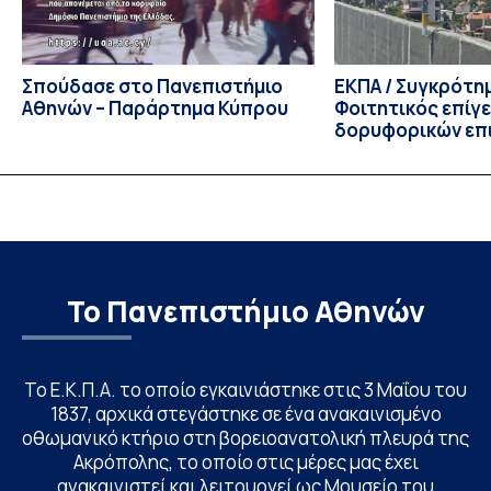
Σπούδασε στο Πανεπιστήμιο
ΕΚΠΑ / Συγκρότη
Αθηνών – Παράρτημα Κύπρου
Φοιτητικός επίγ
δορυφορικών επι
λειτουργία!
Το Πανεπιστήμιο Αθηνών
Το Ε.Κ.Π.Α. το οποίο εγκαινιάστηκε στις 3 Μαΐου του
1837, αρχικά στεγάστηκε σε ένα ανακαινισμένο
οθωμανικό κτήριο στη βορειοανατολική πλευρά της
Ακρόπολης, το οποίο στις μέρες μας έχει
ανακαινιστεί και λειτουργεί ως Μουσείο του