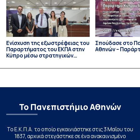
επίσης το Εθνικό Μετσόβιο Πολυτεχνείο, το Αριστοτέλειο
Πανεπιστήμιο […]
Ενίσχυση της εξωστρέφειας του
Σπούδασε στο Π
Παραρτήματος του ΕΚΠΑ στην
Αθηνών – Παράρ
Κύπρο μέσω στρατηγικών
συνεργασιών
Το Πανεπιστήμιο Αθηνών
Το Ε.Κ.Π.Α. το οποίο εγκαινιάστηκε στις 3 Μαΐου του
1837, αρχικά στεγάστηκε σε ένα ανακαινισμένο