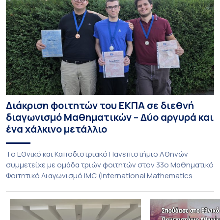
Διάκριση φοιτητών του ΕΚΠΑ σε διεθνή
διαγωνισμό Μαθηματικών – Δύο αργυρά και
ένα χάλκινο μετάλλιο
To Εθνικό και Καποδιστριακό Πανεπιστήμιο Αθηνών
συμμετείχε με ομάδα τριών φοιτητών στον 33ο Μαθηματικό
Φοιτητικό Διαγωνισμό IMC (International Mathematics
Competition), ο οποίος πραγματοποιήθηκε στις 29 και 30
Ιουλίου στο Blagoevgrad της Βουλγαρίας. Σε αυτόν
συμμετείχαν 447 φοιτητές εκπροσωπώντας 135
πανεπιστήμια από 46 χώρες. Από την Ελλάδα, συμμετείχαν