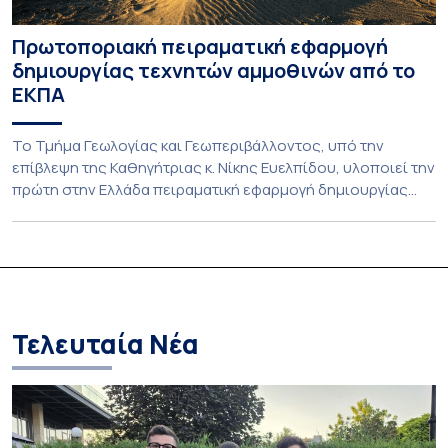
Πρωτοποριακή πειραματική εφαρμογή
δημιουργίας τεχνητών αμμοθινών από το
ΕΚΠΑ
Το Τμήμα Γεωλογίας και Γεωπεριβάλλοντος, υπό την
επίβλεψη της Καθηγήτριας κ. Νίκης Ευελπίδου, υλοποιεί την
πρώτη στην Ελλάδα πειραματική εφαρμογή δημιουργίας
τεχνητών αμμοθινών με στόχο την προστασία των ακτών
από τη διάβρωση. Η καινοτόμος αυτή παρέμβαση
στηρίζεται στη λειτουργία της ίδιας της φύσης,
ακολουθώντας και ενισχύοντας τις φυσικές διεργασίες
που διαμορφώνουν το παράκτιο περιβάλλον. Αξιοποιεί […]
Τελευταία Νέα