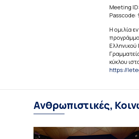
Meeting ID
Passcode: 
Η ομιλία ε
προγράμμα
Ελληνικού 
Γραμματεία
κύκλου ιστ
https://le
Ανθρωπιστικές, Κοιν