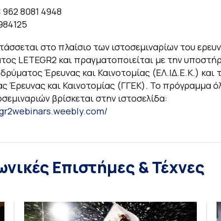
: 962 8081 4948
984125
ντάσσεται στο πλαίσιο των ιστοσεμιναρίων του ερευ
τος LETEGR2 και πραγματοποιείται με την υποστήρ
Ιδρύματος Έρευνας και Καινοτομίας (ΕΛ.ΙΔ.Ε.Κ.) και 
ς Έρευνας και Καινοτομίας (ΓΓΕΚ). Το πρόγραμμα ό
οσεμιναριών βρίσκεται στην ιστοσελίδα:
tegr2webinars.weebly.com/
ωνικές Επιστήμες & Τέχνες