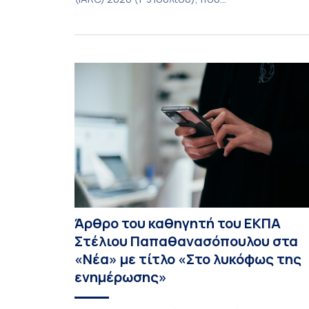
πραγματοποιήθηκε στην Αθήνα, η καθηγήτρια
του Τμήματος Φιλολογίας του Εθνικού και
Καποδιστριακού Πανεπιστημίου Αθηνών,
Σπυριδούλα Βαρλοκώστα, παρουσίασε το
LexiGram, ένα καινοτόμο, σταθμισμένο εργαλεί
αξιολόγησης των λεξικών και γραμματικών
διαταραχών σε ελληνόφωνους ασθενείς με
αφασία. Η αφασία είναι επίκτητη γλωσσική […]
Άρθρο του καθηγητή του ΕΚΠΑ
Στέλιου Παπαθανασόπουλου στα
«Νέα» με τίτλο «Στο λυκόφως της
ενημέρωσης»