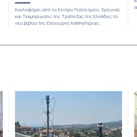
κ
α
Κυκλοφορεί από το Κέντρο Πολιτισμού, Έρευνας
π
και Τεκμηρίωσης της Τράπεζας της Ελλάδος το
Κ
νέο βιβλίο της Επίκουρης Καθηγήτριας
Π
ευρωπαϊκής ιστορίας στο τμήμα Πολιτικής
Ι
Επιστήμης και Δημόσιας Διοίκησης του Εθνικού
Π
και Καποδιστριακού Πανεπιστημίου Αθηνών
Π
Ζηνοβίας (Τζένης) Λιαλιούτη, με τίτλο «Ηγεσία
και Επιστήμη. Ο Γιάγκος Πεσμαζόγλου και η
τα
Διπλωματία των Ιδεών, 1954-1974». Το βιβλίο
διερευνά τον ρόλο της […]