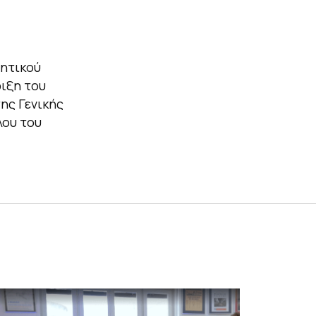
νητικού
ιξη του
της Γενικής
λου του