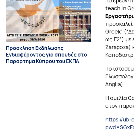
Το ερευνη
teach in G
Εργαστήρι
προσκαλεί 
Greek” (“Δ
ως Γ2”)
με 
Zaragoza) 
Πρόσκληση Εκδήλωσης
Ενδιαφέροντος για σπουδές στο
Καποδιστρ
Παράρτημα Κύπρου του ΕΚΠΑ
To ιστοσεμ
Γλωσσολογί
Anglia).
H ομιλία θ
στον παρα
https://ub
pwd=SGxF