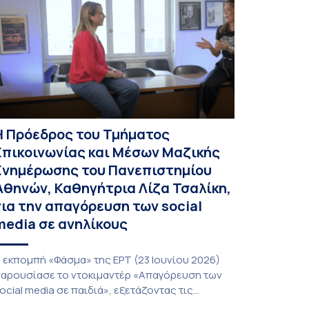
Η Πρόεδρος του Τμήματος
Επικοινωνίας και Μέσων Μαζικής
Ενημέρωσης του Πανεπιστημίου
Αθηνών, Καθηγήτρια Λίζα Τσαλίκη,
για την απαγόρευση των social
media σε ανηλίκους
 εκπομπή «Φάσμα» της ΕΡΤ (23 Ιουνίου 2026)
αρουσίασε το ντοκιμαντέρ «Απαγόρευση των
ocial media σε παιδιά», εξετάζοντας τις
οινωνικές, ψυχολογικές και θεσμικές