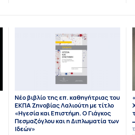
(Εφημερίδα ΤΑ ΝΕΑ) Η άποψη ότι το Μουντιάλ
π
του 2026 θα αποτελέσει το «τελευταίο μεγάλο
ο
τηλεοπτικό γεγονός σε απευθείας σύνδεση»
κ
φαντάζει υπερβολική. Οι τηλεοπτικοί σταθμοί […]
σ
π
ο
μ
Νέο βιβλίο της επ. καθηγήτριας του
ΕΚΠΑ Ζηνοβίας Λαλιούτη με τίτλο
«Ηγεσία και Επιστήμη. Ο Γιάγκος
Πεσμαζόγλου και η Διπλωματία των
Ιδεών»
Έ