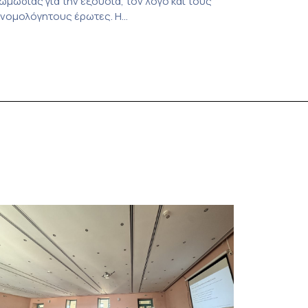
ωμωδίας για την εξουσία, τον λόγο και τους
νομολόγητους έρωτες. Η
αράσταση παρουσιάστηκε στο Ίδρυμα Μιχάλης
ακογιάννης τον Σεπτέμβριο του 2025. ΓΙΑ
ΕΡΙΟΡΙΣΜΕΝΟ ΑΡΙΘΜΟ ΠΑΡΑΣΤΑΣΕΩΝ 9 με 14
ουνίου | 2 με 5 Ιουλίου | 9 με 12 Ιουλίου 📍 Παλαιό
ανεπιστήμιο [Μουσείο Ιστορίας
ανεπιστημίου Αθηνών] Τι συμβαίνει όταν η […]