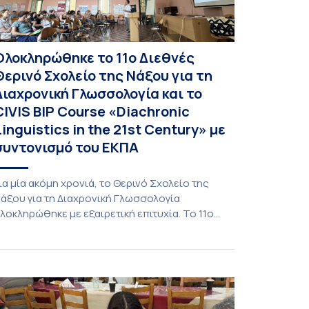
Ολοκληρώθηκε το 11ο Διεθνές
Θερινό Σχολείο της Νάξου για τη
Διαχρονική Γλωσσολογία και το
CIVIS BIP Course «Diachronic
Linguistics in the 21st Century» με
συντονισμό του ΕΚΠΑ
ια μία ακόμη χρονιά, το Θερινό Σχολείο της
άξου για τη Διαχρονική Γλωσσολογία
λοκληρώθηκε με εξαιρετική επιτυχία. Το 11ο
ιεθνές Θερινό Σχολείο της Νάξου, μαζί με τη
ιά ζώσης φάση του CIVIS BIP Course «Diachronic
inguistics in the 21st Century», διεξήχθη από τις
9 έως τις 25 Ιουλίου 2026 στο ιστορικό κτίριο
ης πρώην σχολής […]