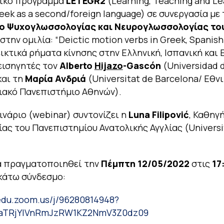
τικό πρόγραμμα
LETEGR2
(Learning, Teaching and Le
reek as a second/foreign language) σε συνεργασία με 
ο Ψυχογλωσσολογίας και Νευρογλωσσολογίας το
στην ομιλία:
“Deictic motion verbs in Greek, Spanish
εικτικά ρήματα κίνησης στην Ελληνική, Ισπανική και 
εισηγητές τον
Alberto
Hijazo
-Gascón
(Universidad 
και τη
Μαρία Ανδριά
(Universitat de Barcelona/ Εθνι
ιακό Πανεπιστήμιο Αθηνών).
ινάριο (webinar) συντονίζει η
Luna Filipović
, Καθηγ
ας του Πανεπιστημίου Ανατολικής Αγγλίας (Universit
α πραγματοποιηθεί την
Πέμπτη 12/05/2022
στις
17
κάτω σύνδεσμο:
-edu.zoom.us/j/96280814948?
aTRjYlVnRmJzRW1KZ2NmV3Z0dz09