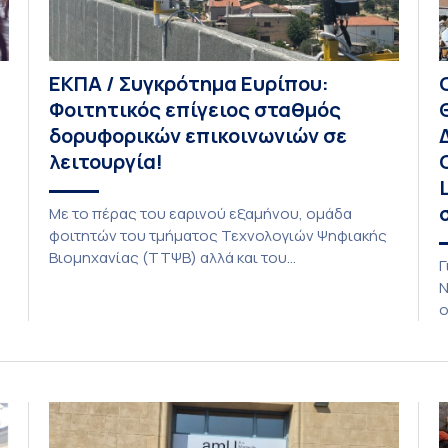
ΕΚΠΑ / Συγκρότημα Ευρίπου:
Φοιτητικός επίγειος σταθμός
δορυφορικών επικοινωνιών σε
λειτουργία!
Με το πέρας του εαρινού εξαμήνου, ομάδα
φοιτητών του τμήματος Τεχνολογιών Ψηφιακής
Βιομηχανίας (ΤΤΨΒ) αλλά και του
Γ
Αεροδιαστημικής Επιστήμης και Τεχνολογίας
Ν
ολοκλήρωσε την κατασκευή επίγειου σταθμού
ο
λήψης δορυφορικών σημάτων. Ο σταθμός
Δ
λειτουργεί πλέον στο Συγκρότημα Ευρίπου και
δ
εντάσσεται στο παγκόσμιο δίκτυο SatNOGS. Η
L
ιδέα προέκυψε έπειτα από την επίσκεψη
1
φοιτητών του ΤΤΨΒ στο Open Source […]
τ