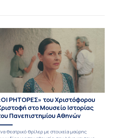
ροεκτάσεις ενός ζητήματος που απασχολεί
λοένα και περισσότερο γονείς, εκπαιδευτικούς
αι φορείς χάραξης πολιτικής. Στο επίκεντρο της
υζήτησης βρέθηκε το ερώτημα κατά πόσο οι
εριορισμοί ή οι απαγορεύσεις χρήσης των
έσων κοινωνικής […]
«ΟΙ ΡΗΤΟΡΕΣ» του Χριστόφορου
Χριστοφή στο Μουσείο Ιστορίας
του Πανεπιστημίου Αθηνών
να θεατρικό θρίλερ με στοιχεία μαύρης