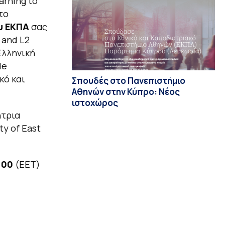
arning to
το
υ ΕΚΠΑ
σας
 and L2
Ελληνική
de
κό και
Σπουδές στο Πανεπιστήμιο
Αθηνών στην Κύπρο: Νέος
ιστοχώρος
ήτρια
y of East
:00
(EET)