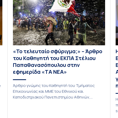
«Το τελευταίο σφύριγμα;» – Άρθρο
του Καθηγητή του ΕΚΠΑ Στέλιου
Παπαθανασόπουλου στην
εφημερίδα «ΤΑ ΝΕΑ»
e
Άρθρο γνώμης του Καθηγητή του Τμήματος
Επικοινωνίας και ΜΜΕ του Εθνικού και
Καποδιστριακού Πανεπιστημίου Αθηνών,
Η
Στέλιου Παπαθανασόπουλου με τίτλο «Το
π
τελευταίο σφύριγμα;» φιλοξενείται στην
s
εφημερίδα «ΤΑ ΝΕΑ». «Το τελευταίο σφύριγμα;»
κ