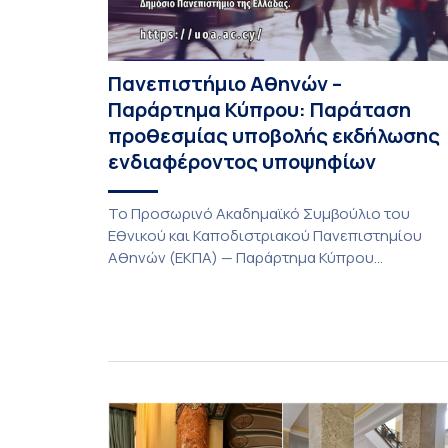
Πανεπιστήμιο Αθηνών –
Παράρτημα Κύπρου: Παράταση
προθεσμίας υποβολής εκδήλωσης
ενδιαφέροντος υποψηφίων
Το Προσωρινό Ακαδημαϊκό Συμβούλιο του
Εθνικού και Καποδιστριακού Πανεπιστημίου
Αθηνών (ΕΚΠΑ) — Παράρτημα Κύπρου
(Λευκωσία) στη συνεδρίαση της Πέμπτης 23
Ιουλίου 2026, αποφασίζει ομόφωνα την
παράταση της προθεσμίας υποβολής
εκδήλωσης ενδιαφέροντος για την φοίτηση σε
Προγράμματα Σπουδών, Τμημάτων του
Πανεπιστημίου μας στο Παράρτημα Κύπρου για
το ακαδημαϊκό έτος 2026-2027, έως τη Δευτέρα
31 Αυγούστου 2026. […]