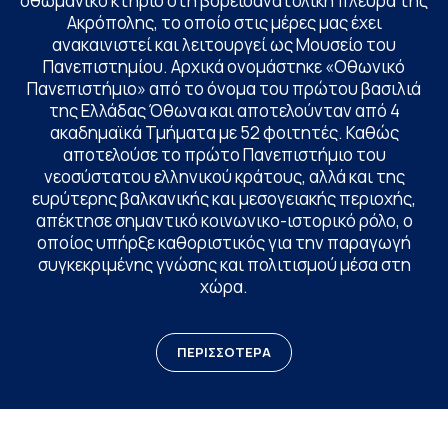
οθωμανικό κτήριο στη βορειοανατολική πλευρά της
Ακρόπολης, το οποίο στις μέρες μας έχει
ανακαινιστεί και λειτουργεί ως Μουσείο του
Πανεπιστημίου. Αρχικά ονομάστηκε «Οθωνικό
Πανεπιστήμιο» από το όνομα του πρώτου βασιλιά
της Ελλάδας Όθωνα και αποτελούνταν από 4
ακαδημαϊκά Τμήματα με 52 φοιτητές. Καθώς
αποτελούσε το πρώτο Πανεπιστήμιο του
νεοσύστατου ελληνικού κράτους, αλλά και της
ευρύτερης βαλκανικής και μεσογειακής περιοχής,
απέκτησε σημαντικό κοινωνικο-ιστορικό ρόλο, ο
οποίος υπήρξε καθοριστικός για την παραγωγή
συγκεκριμένης γνώσης και πολιτισμού μέσα στη
χώρα.
ΠΕΡΙΣΣΟΤΕΡΑ