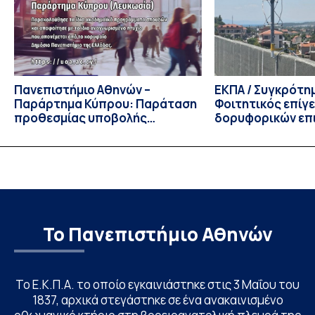
Πολιτικών Επιστημών, Καθηγητής Νικόλαος Ηρειώτης, και ο
Πρόεδρος του Τμήματος […]
Πανεπιστήμιο Αθηνών –
ΕΚΠΑ / Συγκρότη
Παράρτημα Κύπρου: Παράταση
Φοιτητικός επίγ
προθεσμίας υποβολής
δορυφορικών επι
εκδήλωσης ενδιαφέροντος
λειτουργία!
υποψηφίων
Το Πανεπιστήμιο Αθηνών
Το Ε.Κ.Π.Α. το οποίο εγκαινιάστηκε στις 3 Μαΐου του
1837, αρχικά στεγάστηκε σε ένα ανακαινισμένο