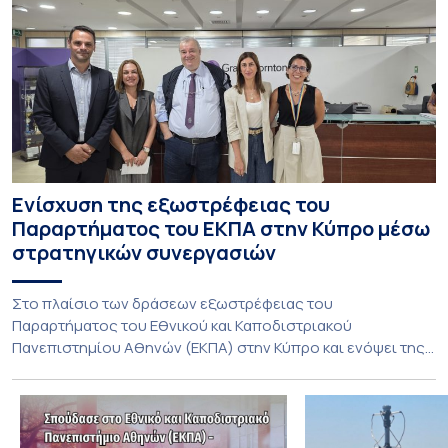
Ενίσχυση της εξωστρέφειας του
Παραρτήματος του ΕΚΠΑ στην Κύπρο μέσω
στρατηγικών συνεργασιών
Στο πλαίσιο των δράσεων εξωστρέφειας του
Παραρτήματος του Εθνικού και Καποδιστριακού
Πανεπιστημίου Αθηνών (ΕΚΠΑ) στην Κύπρο και ενόψει της
έναρξης των προπτυχιακών προγραμμάτων σπουδών του
Τμήματος Οικονομικών Επιστημών και του Τμήματος
Διοίκησης Επιχειρήσεων και Οργανισμών τον Σεπτέμβριο
του 2026, ο Κοσμήτορας της Σχολής Οικονομικών και