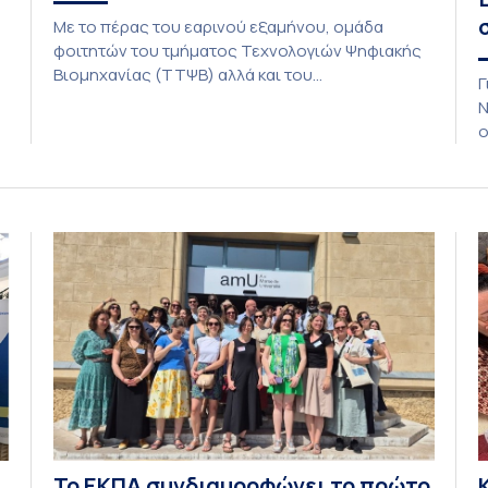
Με το πέρας του εαρινού εξαμήνου, ομάδα
φοιτητών του τμήματος Τεχνολογιών Ψηφιακής
Βιομηχανίας (ΤΤΨΒ) αλλά και του
Γ
Αεροδιαστημικής Επιστήμης και Τεχνολογίας
Ν
ολοκλήρωσε την κατασκευή επίγειου σταθμού
ο
λήψης δορυφορικών σημάτων. Ο σταθμός
Δ
λειτουργεί πλέον στο Συγκρότημα Ευρίπου και
δ
εντάσσεται στο παγκόσμιο δίκτυο SatNOGS. Η
L
ιδέα προέκυψε έπειτα από την επίσκεψη
1
φοιτητών του ΤΤΨΒ στο Open Source […]
τ
Το ΕΚΠΑ συνδιαμορφώνει το πρώτο