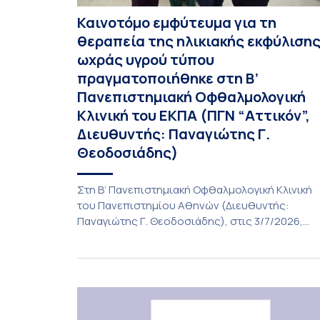
Καινοτόμο εμφύτευμα για τη
θεραπεία της ηλικιακής εκφύλιση
ωχράς υγρού τύπου
πραγματοποιήθηκε στη Β’
Πανεπιστημιακή Οφθαλμολογική
Κλινική του ΕΚΠΑ (ΠΓΝ “Αττικόν”,
Διευθυντής: Παναγιώτης Γ.
Θεοδοσιάδης)
Στη Β’ Πανεπιστημιακή Οφθαλμολογική Κλινική
του Πανεπιστημίου Αθηνών (Διευθυντής:
Παναγιώτης Γ. Θεοδοσιάδης), στις 3/7/2026,
πραγματοποιήθηκε η πρώτη εμφύτευση του
ενθέματος Susvimo (Port Delivery System, PDS)
στο πλαίσιο της διεθνούς κλινικής μελέτης
Sightspire σε ασθενή 82 ετών με ηλικιακή
εκφύλιση ωχράς υγρού τύπου. Το ένθεμα αυτό
αποτελεί καινοτόμο θεραπεία για ασθενείς με