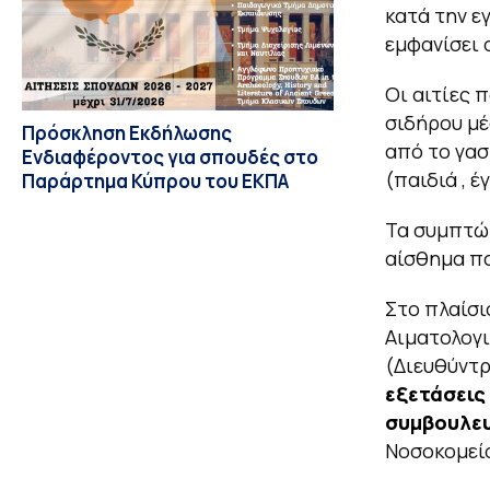
κατά την ε
εμφανίσει 
Οι αιτίες 
σιδήρου μέ
Πρόσκληση Εκδήλωσης
από το γασ
Ενδιαφέροντος για σπουδές στο
(παιδιά , έ
Παράρτημα Κύπρου του ΕΚΠΑ
Τα συμπτώμ
αίσθημα πα
Στο πλαίσι
Αιματολογι
(Διευθύντ
εξετάσεις 
συμβουλευ
Νοσοκομεί