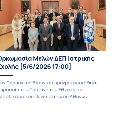
Ορκωμοσία Μελών ΔΕΠ Ιατρικής
Σχολής [5/6/2026 17:00]
ην Παρασκευή 5 Ιουνίου πραγματοποιήθηκε
αρουσία του Πρύτανη του Εθνικού και
αποδιστριακού Πανεπιστημίου Αθηνών
αθηγητή Γεράσιμου Σιάσου, της Κοσμήτορος
ης Σχολής Επιστημών Υγείας καθηγήτριας
αγώνας Λάγιου, του Πρόεδρου της Ιατρικής
χολής καθηγητή Νικολάου Αρκαδόπουλου και
ου Αντιπροέδρου της Ιατρικής Σχολής καθηγητή
ωνσταντίνου Τσιούφη η ορκωμοσία των κάτωθι