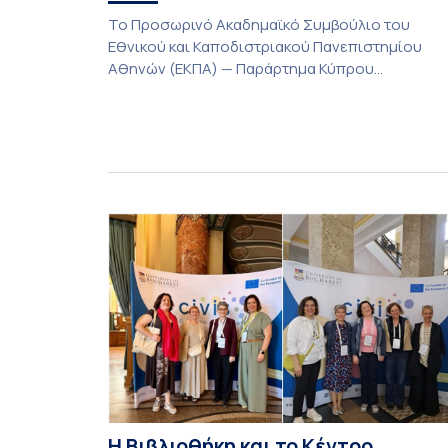
Το Προσωρινό Ακαδημαϊκό Συμβούλιο του
Εθνικού και Καποδιστριακού Πανεπιστημίου
Αθηνών (ΕΚΠΑ) — Παράρτημα Κύπρου
(Λευκωσία) στη συνεδρίαση της Πέμπτης 23
Ιουλίου 2026, αποφασίζει ομόφωνα την
παράταση της προθεσμίας υποβολής
εκδήλωσης ενδιαφέροντος για την φοίτηση σε
Προγράμματα Σπουδών, Τμημάτων του
Πανεπιστημίου μας στο Παράρτημα Κύπρου για
το ακαδημαϊκό έτος 2026-2027, έως τη Δευτέρα
31 Αυγούστου 2026. […]
Η Βιβλιοθήκη και το Κέντρο