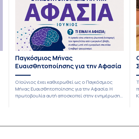
Παγκόσμιος Μήνας
Ευαισθητοποίησης για την Αφασία
Ο Ιούνιος έχει καθιερωθεί ως ο Παγκόσμιος
Τ
Μήνας Ευαισθητοποίησης για την Αφασία. Η
π
πρωτοβουλία αυτή αποσκοπεί στην ενημέρωση
Κ
του κοινού σχετικά με τις επιπτώσεις της
κ
αφασίας στην επικοινωνία και την καθημερινή
τ
ζωή των ατόμων που ζουν με αυτήν. Παράλληλα,
Π
αναδεικνύει τις προκλήσεις που αντιμετωπίζουν
Σ
.
οι φροντιστές τους, διεκδικώντας την ισότιμη
τ
και ενεργή συμμετοχή των ατόμων […]
Κ