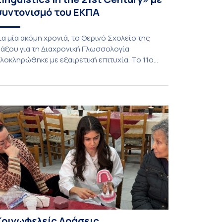
συντονισμό του ΕΚΠΑ
ια μία ακόμη χρονιά, το Θερινό Σχολείο της
άξου για τη Διαχρονική Γλωσσολογία
λοκληρώθηκε με εξαιρετική επιτυχία. Το 11ο
ιεθνές Θερινό Σχολείο της Νάξου, μαζί με τη
ιά ζώσης φάση του CIVIS BIP Course «Diachronic
inguistics in the 21st Century», διεξήχθη από τις
9 έως τις 25 Ιουλίου 2026 στο ιστορικό κτίριο
ης πρώην σχολής […]
Κοινωφελείς Δράσεις