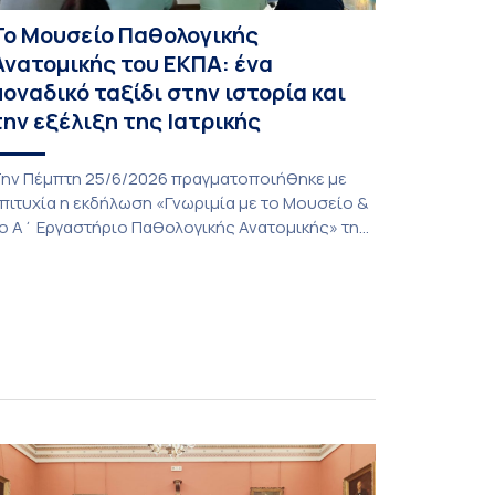
Το Μουσείο Παθολογικής
Ανατομικής του ΕΚΠΑ: ένα
μοναδικό ταξίδι στην ιστορία και
την εξέλιξη της Ιατρικής
ην Πέμπτη 25/6/2026 πραγματοποιήθηκε με
πιτυχία η εκδήλωση «Γνωριμία με το Μουσείο &
ο Α΄ Εργαστήριο Παθολογικής Ανατομικής» της
ατρικής Σχολής του Εθνικού και Καποδιστριακού
ανεπιστημίου Αθηνών, μια πρωτοβουλία που
νέδειξε την ιστορική διαδρομή, το
πιστημονικό έργο και την πολύτιμη συμβολή
ων δύο αυτών εμβληματικών ακαδημαϊκών
ομών στην εκπαίδευση, την έρευνα και την
σκηση της […]