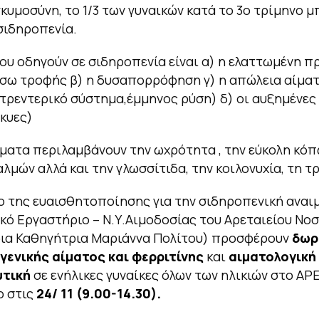
γκυμοσύνη, το 1/3 των γυναικών κατά το 3ο τρίμηνο μ
σιδηροπενία.
που οδηγούν σε σιδηροπενία είναι α) η ελαττωμένη 
σω τροφής β) η δυσαπορρόφηση γ) η απώλεια αίματ
τρεντερικό σύστημα,έμμηνος ρύση) δ) οι αυξημένες
γκυες)
ατα περιλαμβάνουν την ωχρότητα , την εύκολη κόπ
λμών αλλά και την γλωσσίτιδα, την κοιλονυχία, τη 
ο της ευαισθητοποίησης για την σιδηροπενική αναιμ
κό Εργαστήριο – Ν.Υ.Αιμοδοσίας του Αρεταιείου Νο
ρια Καθηγήτρια Μαριάννα Πολίτου) προσφέρουν
δωρ
γενικής αίματος και φερριτίνης
και
αιματολογική
τική
σε ενήλικες γυναίκες όλων των ηλικιών στο ΑΡ
ο στις
24/ 11 (9.00-14.30).