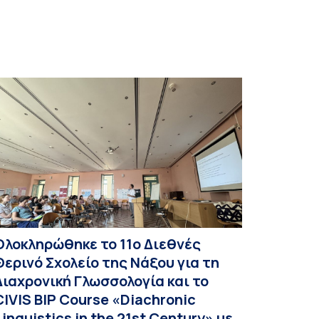
ελών ΔΕΠ: Αμαλία Αναστασοπούλου, Ηλίας
ιαλλάφος, Κωνσταντίνος Ζωγράφος, […]
Ολοκληρώθηκε το 11ο Διεθνές
Θερινό Σχολείο της Νάξου για τη
Διαχρονική Γλωσσολογία και το
CIVIS BIP Course «Diachronic
Linguistics in the 21st Century» με