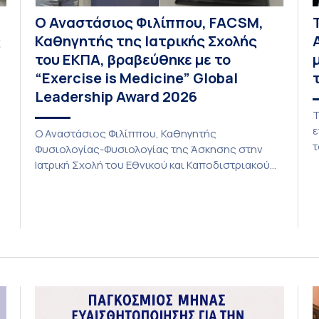
Ο Αναστάσιος Φιλίππου, FACSM,
ς
Καθηγητής της Ιατρικής Σχολής
του ΕΚΠΑ, βραβεύθηκε με το
“Exercise is Medicine” Global
Leadership Award 2026
Τ
ε
Ο Αναστάσιος Φιλίππου, Καθηγητής
τ
Φυσιολογίας-Φυσιολογίας της Άσκησης στην
Ι
Ιατρική Σχολή του Εθνικού και Καποδιστριακού
Π
Πανεπιστημίου Αθηνών (ΕΚΠΑ) και Πρόεδρος
α
του Εθνικού Κέντρου “Exercise is Medicine-
ε
Greece”, έλαβε το “Exercise is Medicine” Global
τ
Leadership Award 2026 από το American College
δ
of Sports Medicine (ACSM). Κάθε χρόνο,
ά
προσωπικότητες, των οποίων η ηγετική δράση
έχει προωθήσει την ενσωμάτωση της […]