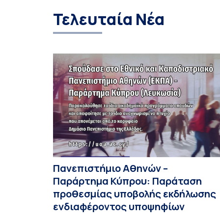
στη λήψη τεκμηριωμένων αποφάσεων από
Τελευταία Νέα
Φορείς Χάραξης Πολιτικής Υγείας,
Οργανισμούς, επαγγελματίες υγείας, ασθενείς
και ερευνητές. Η ίδρυση της Cochrane […]
Πανεπιστήμιο Αθηνών –
Παράρτημα Κύπρου: Παράταση
προθεσμίας υποβολής εκδήλωσης
ενδιαφέροντος υποψηφίων