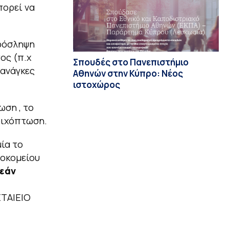
πορεί να
πρόσληψη
ος (π.χ
Σπουδές στο Πανεπιστήμιο
 ανάγκες
Αθηνών στην Κύπρο: Νέος
ιστοχώρος
ωση , το
τριχόπτωση.
ία το
σοκομείου
εάν
ΕΤΑΙΕΙΟ