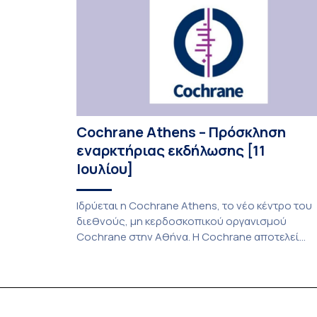
νεοαγγειακή ηλικιακή εκφύλιση ωχράς, […]
Cochrane Athens – Πρόσκληση
εναρκτήριας εκδήλωσης [11
Ιουλίου]
Ιδρύεται η Cochrane Athens, το νέο κέντρο του
διεθνούς, μη κερδοσκοπικού οργανισμού
Cochrane στην Αθήνα. Η Cochrane αποτελεί
οργανισμό παραγωγής, αξιολόγησης και
διάχυσης αξιόπιστης επιστημονικής
τεκμηρίωσης στην Υγεία, σε παγκόσμιο επίπεδο
Μέσω των μεθοδολογικά αυστηρών εργαλείων
σύνθεσης δεδομένων, συμβάλλει καθοριστικά