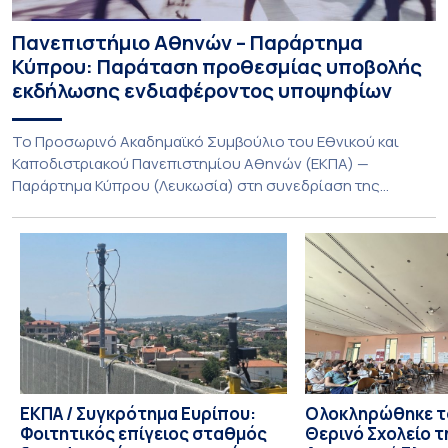
Πανεπιστήμιο Αθηνών – Παράρτημα
Κύπρου: Παράταση προθεσμίας υποβολής
εκδήλωσης ενδιαφέροντος υποψηφίων
Το Προσωρινό Ακαδημαϊκό Συμβούλιο του Εθνικού και
Καποδιστριακού Πανεπιστημίου Αθηνών (ΕΚΠΑ) —
Παράρτημα Κύπρου (Λευκωσία) στη συνεδρίαση της
Πέμπτης 23 Ιουλίου 2026, αποφασίζει ομόφωνα την
παράταση της προθεσμίας υποβολής εκδήλωσης
ενδιαφέροντος για την φοίτηση σε Προγράμματα Σπουδών,
Τμημάτων του Πανεπιστημίου μας στο Παράρτημα Κύπρου
για το ακαδημαϊκό έτος 2026-2027, έως τη Δευτέρα 31
Αυγούστου 2026. […]
ΕΚΠΑ / Συγκρότημα Ευρίπου:
Ολοκληρώθηκε το
Φοιτητικός επίγειος σταθμός
Θερινό Σχολείο τ