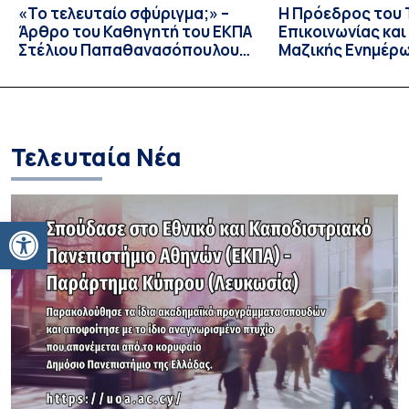
«Το τελευταίο σφύριγμα;» –
Η Πρόεδρος του
Άρθρο του Καθηγητή του ΕΚΠΑ
Επικοινωνίας κα
Στέλιου Παπαθανασόπουλου
Μαζικής Ενημέρ
στην εφημερίδα «ΤΑ ΝΕΑ»
Πανεπιστημίου Α
Καθηγήτρια Λίζα 
την απαγόρευση 
media σε ανηλίκ
Τελευταία Νέα
Ανοίξτε τη γραμμή εργαλείων