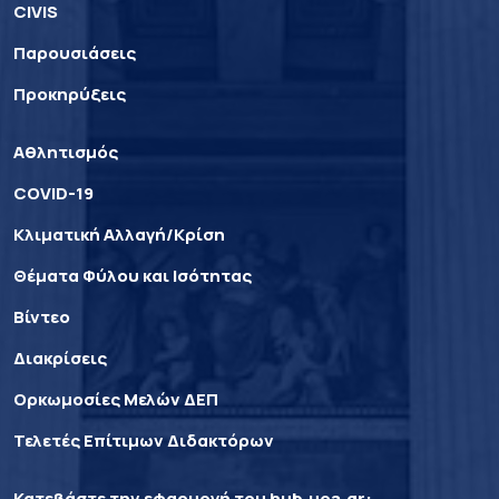
CIVIS
Παρουσιάσεις
Προκηρύξεις
Αθλητισμός
COVID-19
Κλιματική Αλλαγή/Κρίση
Θέματα Φύλου και Ισότητας
Βίντεο
Διακρίσεις
Ορκωμοσίες Μελών ΔΕΠ
Τελετές Επίτιμων Διδακτόρων
Κατεβάστε την εφαρμογή του
hub.uoa.gr
: