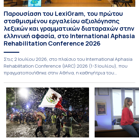
Παρουσίαση του LexiGram, του πρώτου
σταθμισμένου εργαλείου αξιολόγησης
λεξικών και γραμματικών διαταραχών στην
ελληνική αφασία, στο International Aphasia
Rehabilitation Conference 2026
Στις 2 Ιουλίου 2026, στο πλαίσιο του International Aphasia
Rehabilitation Conference (IARC) 2026 (1-3 Ιουλίου), που
πραγματοποιήθηκε στην Αθήνα, η καθηγήτρια του
Τμήματος Φιλολογίας του Εθνικού και Καποδιστριακού
Πανεπιστημίου Αθηνών, Σπυριδούλα Βαρλοκώστα,
παρουσίασε το LexiGram, ένα καινοτόμο, σταθμισμένο
εργαλείο αξιολόγησης των λεξικών και γραμματικών
διαταραχών σε ελληνόφωνους ασθενείς με αφασία. Η
αφασία είναι επίκτητη γλωσσική […]