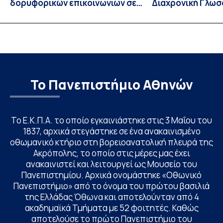
δορυφορικών επικοινωνιών σε
Διαχρονική Γλωσ
λειτουργία!
CIVIS BIP Course
Linguistics in th
με συντονισμό τ
Το Πανεπιστήμιο Αθηνών
Το Ε.Κ.Π.Α. το οποίο εγκαινιάστηκε στις 3 Μαΐου του
1837, αρχικά στεγάστηκε σε ένα ανακαινισμένο
οθωμανικό κτήριο στη βορειοανατολική πλευρά της
Ακρόπολης, το οποίο στις μέρες μας έχει
ανακαινιστεί και λειτουργεί ως Μουσείο του
Πανεπιστημίου. Αρχικά ονομάστηκε «Οθωνικό
Πανεπιστήμιο» από το όνομα του πρώτου βασιλιά
της Ελλάδας Όθωνα και αποτελούνταν από 4
ακαδημαϊκά Τμήματα με 52 φοιτητές. Καθώς
αποτελούσε το πρώτο Πανεπιστήμιο του