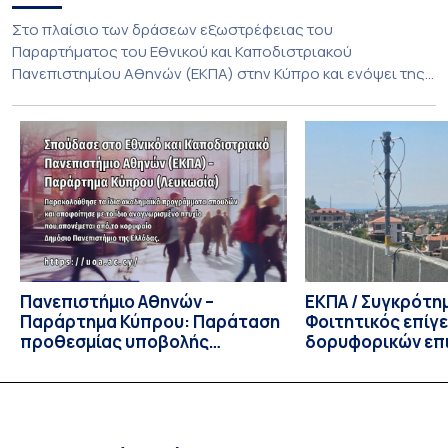
Στο πλαίσιο των δράσεων εξωστρέφειας του
Παραρτήματος του Εθνικού και Καποδιστριακού
Πανεπιστημίου Αθηνών (ΕΚΠΑ) στην Κύπρο και ενόψει της
έναρξης των προπτυχιακών προγραμμάτων σπουδών του
Τμήματος Οικονομικών Επιστημών και του Τμήματος
Διοίκησης Επιχειρήσεων και Οργανισμών τον Σεπτέμβριο
του 2026, ο Κοσμήτορας της Σχολής Οικονομικών και
Πολιτικών Επιστημών, Καθηγητής Νικόλαος Ηρειώτης, και ο
Πρόεδρος του Τμήματος […]
Πανεπιστήμιο Αθηνών –
ΕΚΠΑ / Συγκρότη
Παράρτημα Κύπρου: Παράταση
Φοιτητικός επίγ
προθεσμίας υποβολής
δορυφορικών επι
εκδήλωσης ενδιαφέροντος
λειτουργία!
υποψηφίων