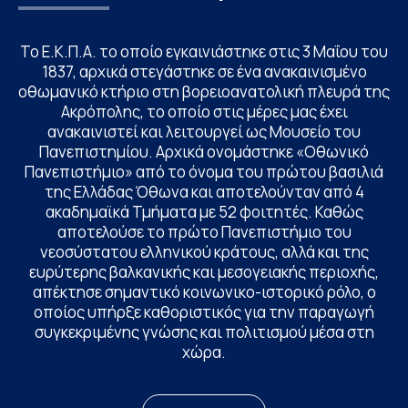
Το Ε.Κ.Π.Α. το οποίο εγκαινιάστηκε στις 3 Μαΐου του
1837, αρχικά στεγάστηκε σε ένα ανακαινισμένο
οθωμανικό κτήριο στη βορειοανατολική πλευρά της
Ακρόπολης, το οποίο στις μέρες μας έχει
ανακαινιστεί και λειτουργεί ως Μουσείο του
Πανεπιστημίου. Αρχικά ονομάστηκε «Οθωνικό
Πανεπιστήμιο» από το όνομα του πρώτου βασιλιά
της Ελλάδας Όθωνα και αποτελούνταν από 4
ακαδημαϊκά Τμήματα με 52 φοιτητές. Καθώς
αποτελούσε το πρώτο Πανεπιστήμιο του
νεοσύστατου ελληνικού κράτους, αλλά και της
ευρύτερης βαλκανικής και μεσογειακής περιοχής,
απέκτησε σημαντικό κοινωνικο-ιστορικό ρόλο, ο
οποίος υπήρξε καθοριστικός για την παραγωγή
συγκεκριμένης γνώσης και πολιτισμού μέσα στη
χώρα.