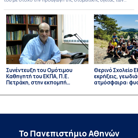
ευάλωτων ηλικιωμένων συμπολιτών μας. Το πρόγραμμα της
υποχρεωτικής «κοινωφελούς μάθησης» στο μάθημα της
Γηροδοντιατρικής 10ου εξαμήνου, περιλάμβανε
εκπαιδευτικές δραστηριότητες στο Γηροκομείο-
Πτωχοκομείο Αθηνών, στο Οδοντιατρικό Τμήμα/Μονάδα
ΑΜΕΑ Ενηλίκων Ασκληπιείου Βούλας, στο Κέντρο
Γηριατρικής […]
Συνέντευξη του Ομότιμου
Θερινό Σχολείο Ε
Καθηγητή του ΕΚΠΑ, Π.Ε.
εκρήξεις, γεωδι
Πετράκη, στην εκπομπή
ατμόσφαιρα: φυ
“Update” στην ΕΡΤ
ιδιότητες, σύζευ
βιολογικές επιδ
Το Πανεπιστήμιο Αθηνών