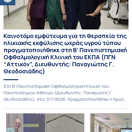
Καινοτόμο εμφύτευμα για τη θεραπεία της
ηλικιακής εκφύλισης ωχράς υγρού τύπου
πραγματοποιήθηκε στη Β’ Πανεπιστημιακή
Οφθαλμολογική Κλινική του ΕΚΠΑ (ΠΓΝ
“Αττικόν”, Διευθυντής: Παναγιώτης Γ.
Θεοδοσιάδης)
Στη Β’ Πανεπιστημιακή Οφθαλμολογική Κλινική του
Πανεπιστημίου Αθηνών (Διευθυντής: Παναγιώτης Γ.
Θεοδοσιάδης), στις 3/7/2026, πραγματοποιήθηκε η πρώτη
εμφύτευση του ενθέματος Susvimo (Port Delivery System,
PDS) στο πλαίσιο της διεθνούς κλινικής μελέτης Sightspire
σε ασθενή 82 ετών με ηλικιακή εκφύλιση ωχράς υγρού
τύπου. Το ένθεμα αυτό αποτελεί καινοτόμο θεραπεία για
ασθενείς με νεοαγγειακή ηλικιακή εκφύλιση ωχράς, […]