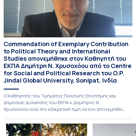
Commendation of Exemplary Contribution
to Political Theory and International
Studies απονεμήθηκε στον Καθηγητή του
ΕΚΠΑ Δημήτρη Ν. Χρυσοχόου από το Centre
for Social and Political Research του O.P.
Jindal Global University, Sonipat, Ινδία
Ο Καθηγητής του Τμήματος Πολιτικής Επιστήμης και
Δημόσιας Διοίκησης του ΕΚΠΑ κ. Δημήτρης Ν.
Χρυσοχόου είχε την εξαιρετική τιμή να του απονεμηθεί
Commendation of Exemplary Contribution to Political
Theory and International Studies από το Centre for Social
and Political Research του O.P. Jindal Global University σε
ένδειξη αναγνώρισης της διακεκριμένης συμβολής του