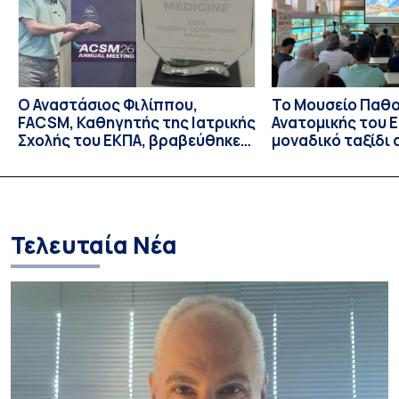
Ο Αναστάσιος Φιλίππου,
Το Μουσείο Παθο
FACSM, Καθηγητής της Ιατρικής
Ανατομικής του Ε
Σχολής του ΕΚΠΑ, βραβεύθηκε
μοναδικό ταξίδι 
με το “Exercise is Medicine”
και την εξέλιξη τ
Global Leadership Award 2026
Τελευταία Νέα