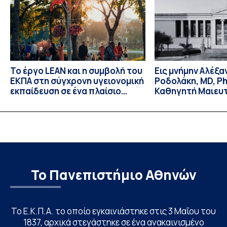
στην Πολιτική Θεωρία και τις […]
Το έργο LEAN και η συμβολή του
Εις μνήμην Αλέξ
ΕΚΠΑ στη σύγχρονη υγειονομική
Ροδολάκη, MD, P
εκπαίδευση σε ένα πλαίσιο
Καθηγητή Μαιευτ
δημογραφικής γήρανσης και
Γυναικολογίας κα
της ψηφιακής μετάβασης στην
Γυναικολογικής 
Ασία
Ιατρικής Σχολής
Το Πανεπιστήμιο Αθηνών
Το Ε.Κ.Π.Α. το οποίο εγκαινιάστηκε στις 3 Μαΐου του
1837, αρχικά στεγάστηκε σε ένα ανακαινισμένο