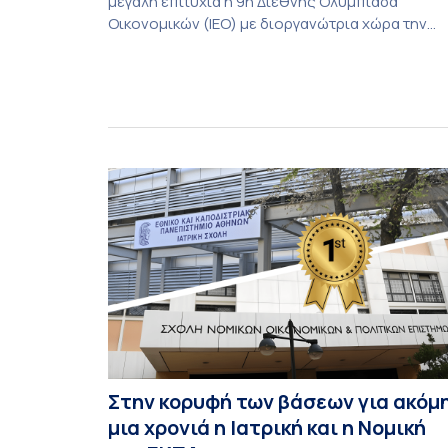
μεγάλη επιτυχία η 9η Διεθνής Ολυμπιάδα
Οικονομικών (ΙΕΟ) με διοργανώτρια χώρα την
Κίνα. Η Ολυμπιάδα φέτος έγινε στην πόλη
Shenzhen της Νότιας Κίνας και υποδέχθηκε με
φυσική παρουσία αποστολές από 55 χώρες,
αριθμός που αποτελεί νέο ρεκόρ συμμετοχών.
Για την Ελλάδα, η οποία συμμετείχε για 8η
συνεχόμενη φορά, […]
Στην κορυφή των βάσεων για ακόμ
μια χρονιά η Ιατρική και η Νομική