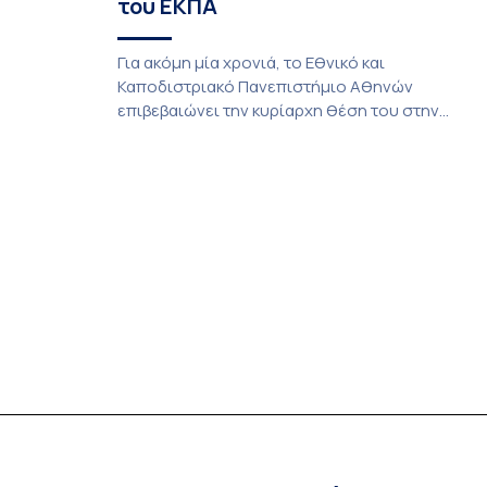
του ΕΚΠΑ
Για ακόμη μία χρονιά, το Εθνικό και
Καποδιστριακό Πανεπιστήμιο Αθηνών
επιβεβαιώνει την κυρίαρχη θέση του στην
ελληνική ανώτατη εκπαίδευση καθώς αποτελεί
πόλο έλξης των υποψηφίων με τις υψηλότερες
επιδόσεις. H Ιατρική και η Νομική Σχολή του
καταλαμβάνουν και φέτος κορυφαίες θέσεις
στις βάσεις εισαγωγής των Πανελλαδικών
Εξετάσεων, επιβεβαιώνοντας τη διαχρονική
εμπιστοσύνη των υποψηφίων προς το […]