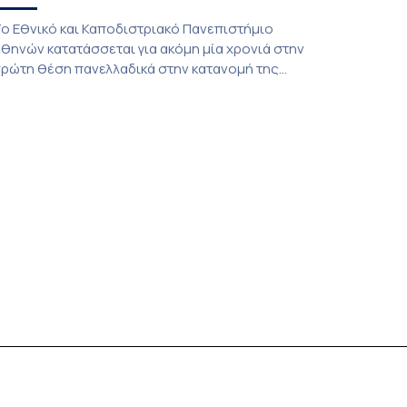
ο Εθνικό και Καποδιστριακό Πανεπιστήμιο
θηνών κατατάσσεται για ακόμη μία χρονιά στην
ρώτη θέση πανελλαδικά στην κατανομή της
υρωπαϊκής επιχορήγησης της Βασικής Δράσης
A131 του προγράμματος Erasmus+ (Call 2026),
ξασφαλίζοντας χρηματοδότηση ύψους
.131.460 ευρώ. Η σημαντική αυτή διάκριση
ποτελεί έμπρακτη αναγνώριση της
υστηματικής προσπάθειας του Πανεπιστημίου
ια την ενίσχυση της διεθνοποίησης, της
οιότητας των υπηρεσιών […]