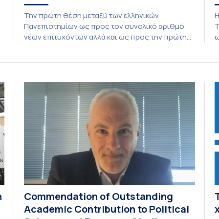
Την πρώτη θέση μεταξύ των ελληνικών
Η
Πανεπιστημίων ως προς τον συνολικό αριθμό
Τ
νέων επιτυχόντων αλλά και ως προς την πρώτη
ω
προτίμηση (πρώτη επιλογή στο μηχανογραφικό
O
δελτίο) καταλαμβάνει το Εθνικό και
α
Καποδιστριακό Πανεπιστήμιο Αθηνών, σύμφωνα
h
με συγκεντρωτική επεξεργασία των
δ
αποτελεσμάτων εισαγωγής του ακαδημαϊκού
π
έτους 2026–2027. Με βάση τα διαθέσιμα
κ
στοιχεία, στο Πανεπιστήμιο Αθηνών εισάγονται
Ε
συνολικά 5.586 […]
Τ
η
Commendation of Outstanding
Academic Contribution to Political