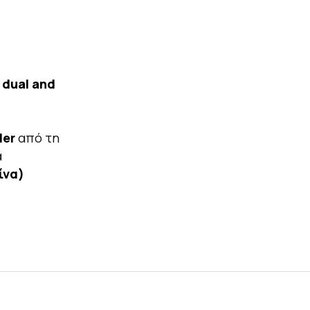
 dual and
ler
από τη
α
ίνα)
.