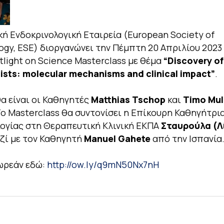
ή Ενδοκρινολογική Εταιρεία (European Society of
ogy, ESE) διοργανώνει την Πέμπτη 20 Απριλίου 2023
tlight on Science Masterclass με θέμα
“Discovery of
nists: molecular mechanisms and clinical impact”
.
α είναι οι Καθηγητές
Matthias Tschop
και
Timo Mul
Το Masterclass θα συντονίσει η Επίκουρη Καθηγήτρι
ογίας στη Θεραπευτική Κλινική ΕΚΠΑ
Σταυρούλα (Λ
ζί με τον Καθηγητή
Manuel Gahete
από την Ισπανία
ωρεάν εδώ:
http://ow.ly/q9mN50Nx7nH