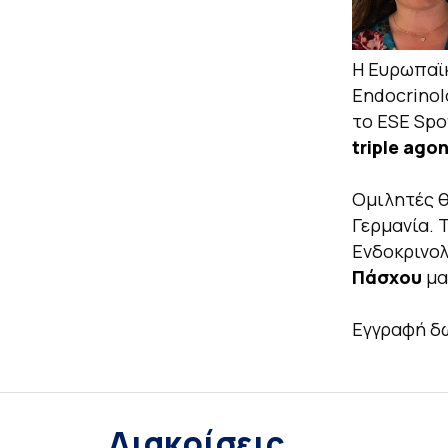
Η Ευρωπαϊκ
Endocrinol
το ESE Spo
triple ago
Ομιλητές θ
Γερμανία. 
Ενδοκρινολ
Πάσχου
μα
Εγγραφή δ
Διακρίσεις