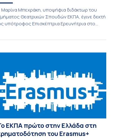
 Μαρίνα Μπεχράκη, υποψήφια διδάκτωρ του
μήματος Θεατρικών Σπουδών ΕΚΠΑ, έγινε δεκτή
ς υπότροφος Επισκέπτρια Ερευνήτρια στο
rient-Institut Istanbul, όπου και πραγματοποιεί
υτή την περίοδο την έρευνά της:
ttps://oiist.org/en/institute/research-network/ Η
ιδακτορική της διατριβή, η οποία
ραγματοποιείται υπό την επίβλεψη της
αθηγήτριας του Τμήματος Θεατρικών Σπουδών
ΚΠΑ Καίτης Διαμαντάκου, με άλλα μέλη της
ριμελούς Επιτροπής την […]
Το ΕΚΠΑ πρώτο στην Ελλάδα στη
χρηματοδότηση του Erasmus+