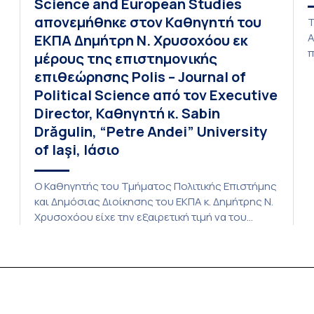
Science and European Studies
απονεμήθηκε στον Καθηγητή του
Τ
Α
ΕΚΠΑ Δημήτρη Ν. Χρυσοχόου εκ
π
μέρους της επιστημονικής
ε
επιθεώρησης Polis – Journal of
K
Political Science από τον Executive
ε
Director, Καθηγητή κ. Sabin
4
Drăgulin, “Petre Andei” University
α
σ
of Iaşi, Ιάσιο
γ
π
Ο Καθηγητής του Τμήματος Πολιτικής Επιστήμης
και Δημόσιας Διοίκησης του ΕΚΠΑ κ. Δημήτρης Ν.
Χρυσοχόου είχε την εξαιρετική τιμή να του
απονεμηθεί Commendation of Outstanding
Academic Contribution to Political Science and
European Studies εκ μέρους της επιστημονικής
επιθεώρησης Polis – Journal of Political Science
από τον Executive Director, Καθηγητή κ. Sabin
Drăgulin της Σχολής Πολιτικών […]