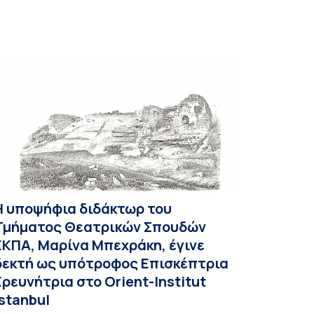
Η υποψήφια διδάκτωρ του
Τμήματος Θεατρικών Σπουδών
ΕΚΠΑ, Μαρίνα Μπεχράκη, έγινε
δεκτή ως υπότροφος Επισκέπτρια
Ερευνήτρια στο Orient-Institut
Istanbul