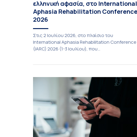
ελληνική αφασία, στο International
Aphasia Rehabilitation Conferenc
2026
Στις 2 Ιουλίου 2026, στο πλαίσιο του
International Aphasia Rehabilitation Conference
(IARC) 2026 (1-3 Ιουλίου), που
πραγματοποιήθηκε στην Αθήνα, η καθηγήτρια
του Τμήματος Φιλολογίας του Εθνικού και
Καποδιστριακού Πανεπιστημίου Αθηνών,
Σπυριδούλα Βαρλοκώστα, παρουσίασε το
LexiGram, ένα καινοτόμο, σταθμισμένο εργαλεί
αξιολόγησης των λεξικών και γραμματικών
διαταραχών σε ελληνόφωνους ασθενείς με
αφασία. Η αφασία είναι επίκτητη γλωσσική […]