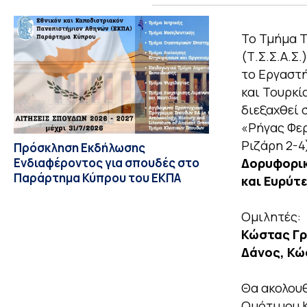
Το Τμήμα 
(Τ.Σ.Σ.Α.Σ
το Εργαστ
και Τουρκί
διεξαχθεί 
«Ρήγας Φερ
Ριζάρη 2-4
Πρόσκληση Εκδήλωσης
Ενδιαφέροντος για σπουδές στο
Δορυφορικ
Παράρτημα Κύπρου του ΕΚΠΑ
και Ευρύτ
Ομιλητές:
Κώστας Γρ
Δάνος, Κώ
Θα ακολουθ
Ομότιμου Κ