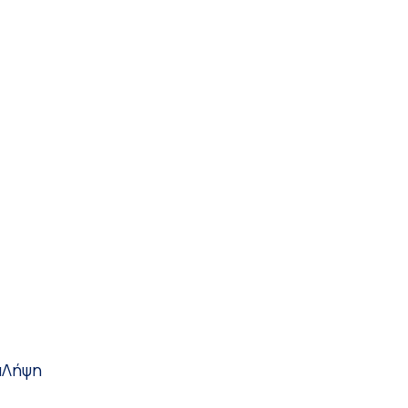
α
Λήψη