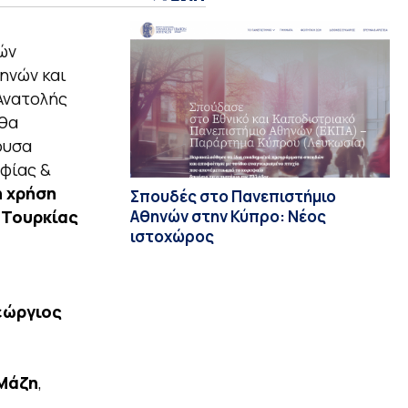
ών
θηνών και
Ανατολής
 θα
ουσα
φίας &
η χρήση
Σπουδές στο Πανεπιστήμιο
Αθηνών στην Κύπρο: Νέος
 Τουρκίας
ιστοχώρος
εώργιος
 Μάζη
,