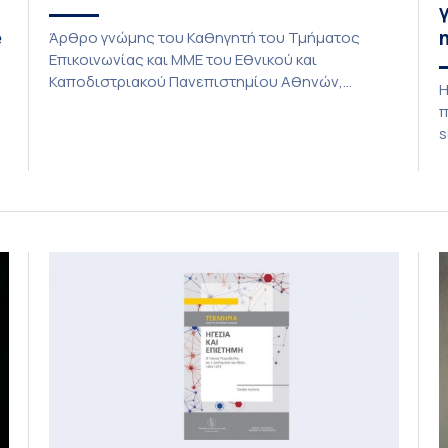
e
Άρθρο γνώμης του Καθηγητή του Τμήματος
Επικοινωνίας και ΜΜΕ του Εθνικού και
Καποδιστριακού Πανεπιστημίου Αθηνών,
Η
Στέλιου Παπαθανασόπουλου με τίτλο «Το
π
τελευταίο σφύριγμα;» φιλοξενείται στην
s
εφημερίδα «ΤΑ ΝΕΑ». «Το τελευταίο σφύριγμα;»
κ
(Εφημερίδα ΤΑ ΝΕΑ) Η άποψη ότι το Μουντιάλ
π
του 2026 θα αποτελέσει το «τελευταίο μεγάλο
ο
τηλεοπτικό γεγονός σε απευθείας σύνδεση»
κ
φαντάζει υπερβολική. Οι τηλεοπτικοί σταθμοί […]
σ
π
ο
μ