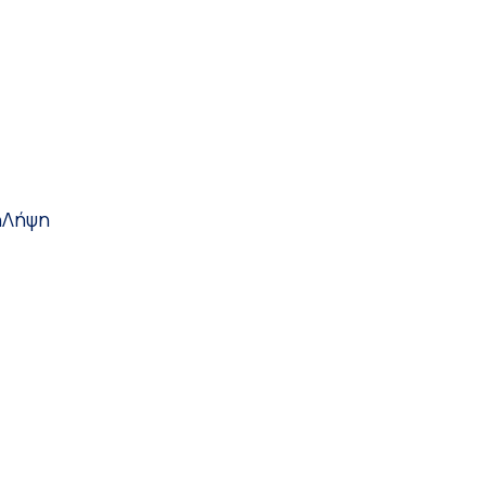
η
Λήψη