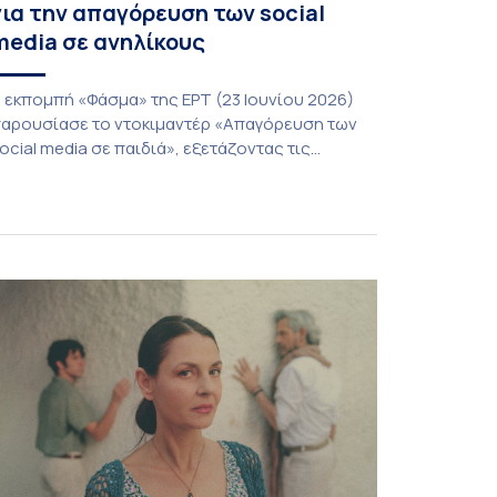
για την απαγόρευση των social
media σε ανηλίκους
 εκπομπή «Φάσμα» της ΕΡΤ (23 Ιουνίου 2026)
αρουσίασε το ντοκιμαντέρ «Απαγόρευση των
ocial media σε παιδιά», εξετάζοντας τις
οινωνικές, ψυχολογικές και θεσμικές
ροεκτάσεις ενός ζητήματος που απασχολεί
λοένα και περισσότερο γονείς, εκπαιδευτικούς
αι φορείς χάραξης πολιτικής. Στο επίκεντρο της
υζήτησης βρέθηκε το ερώτημα κατά πόσο οι
εριορισμοί ή οι απαγορεύσεις χρήσης των
έσων κοινωνικής […]