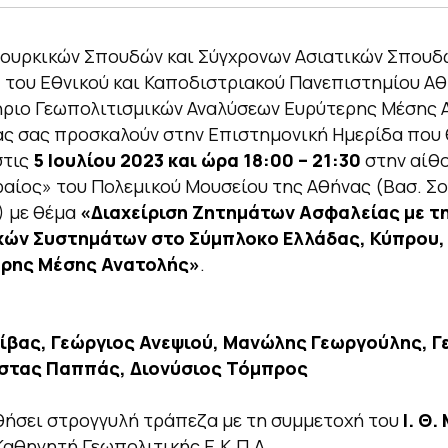
Τουρκικών Σπουδών και Σύγχρονων Ασιατικών Σπουδ
.) του Εθνικού και Καποδιστριακού Πανεπιστημίου Α
ήριο Γεωπολιτισμικών Αναλύσεων Ευρύτερης Μέσης 
ας σας προσκαλούν στην Επιστημονική Ημερίδα που
στις
5 Ιουλίου 2023 και ώρα 18:00 – 21:30
στην αίθ
αίος» του Πολεμικού Μουσείου της Αθήνας (Βασ. Σο
) με θέμα
«Διαχείριση Ζητημάτων Ασφαλείας με τ
ών Συστημάτων στο Σύμπλοκο Ελλάδας, Κύπρου,
ερης Μέσης Ανατολής»
.
ίβας, Γεώργιος Ανεψιού, Μανώλης Γεωργούλης, Γ
στας Παππάς, Διονύσιος Τόμπρος
ήσει στρογγυλή τράπεζα με τη συμμετοχή του
Ι. Θ.
αθηγητή Γεωπολιτικής Ε.Κ.Π.Α.